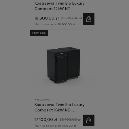
Kostrzewa Twin Bio Luxury
Compact 12kW NE-
prefinansowanie Czyste
16 600,00 zł
19 600,00 zł
Powietrze
Najniższa cena:
18 100,00 zł
Promocja
Kostrzewa
Kostrzewa Twin Bio Luxury
Compact 16kW NE-
prefinansowanie Czyste
17 100,00 zł
20 100,00 zł
Powietrze
Najniższa cena:
18 600,00 zł