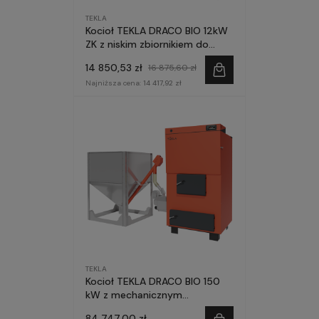
TEKLA
Kocioł TEKLA DRACO BIO 12kW
ZK z niskim zbiornikiem do
małych kotłowni
14 850,53 zł
16 875,60 zł
Najniższa cena:
14 417,92 zł
TEKLA
Kocioł TEKLA DRACO BIO 150
kW z mechanicznym
czyszczeniem palnika
84 747,00 zł