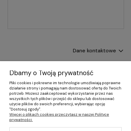
Dane kontaktowe
Informacje
Dbamy o Twoją prywatność
Płatności i dostawa
Pliki cookies i pokrewne im technologie umożliwiają poprawne
działanie strony i pomagają nam dostosować ofertę do Twoich
Pomoc
potrzeb. Możesz zaakceptować wykorzystanie przez nas
wszystkich tych plików i przejść do sklepu lub dostosować
Moje konto
użycie plików do swoich preferencji, wybierając opcję
"Dostosuj zgody".
Więcej o plikach cookies przeczytasz w naszej Polityce
prywatności.
©2026 Wszelkie Prawa Zastrzeżone | 499.pl - najlepszy sklep z