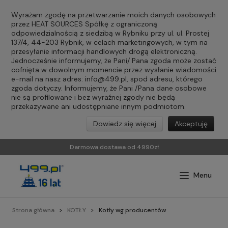
Wyrażam zgodę na przetwarzanie moich danych osobowych
przez HEAT SOURCES Spółkę z ograniczoną
odpowiedzialnością z siedzibą w Rybniku przy ul. ul. Prostej
137/4, 44-203 Rybnik, w celach marketingowych, w tym na
przesyłanie informacji handlowych drogą elektroniczną.
Jednocześnie informujemy, że Pani/ Pana zgoda może zostać
cofnięta w dowolnym momencie przez wysłanie wiadomości
e-mail na nasz adres:
info@499.pl
, spod adresu, którego
zgoda dotyczy. Informujemy, że Pani /Pana dane osobowe
nie są profilowane i bez wyraźnej zgody nie będą
przekazywane ani udostępniane innym podmiotom.
Dowiedz się więcej
Akceptuję
Darmowa dostawa od 4990zł
Strona główna
KOTŁY
Kotły wg producentów