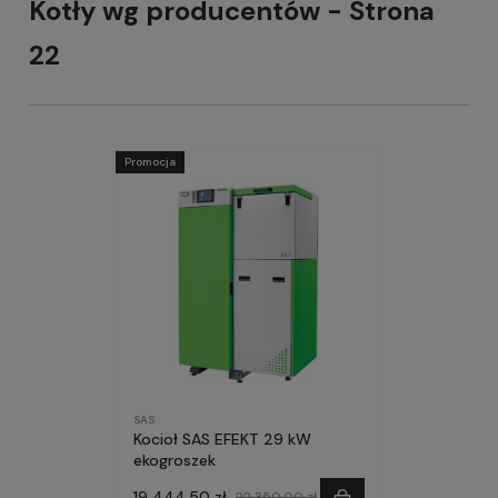
Kotły wg producentów - Strona
22
Promocja
SAS
Kocioł SAS EFEKT 29 kW
ekogroszek
19 444,50 zł
22 350,00 zł