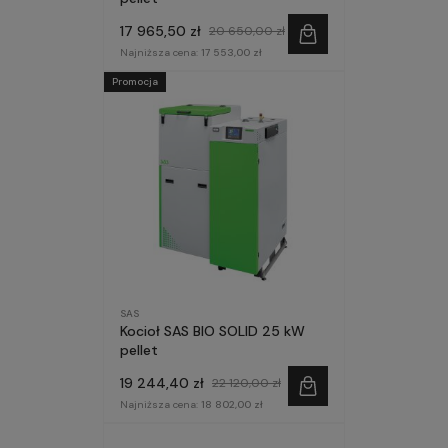
17 965,50 zł
20 650,00 zł
Najniższa cena:
17 553,00 zł
Promocja
SAS
Kocioł SAS BIO SOLID 25 kW
pellet
19 244,40 zł
22 120,00 zł
Najniższa cena:
18 802,00 zł