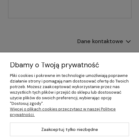
Dane kontaktowe
Informacje
Dbamy o Twoją prywatność
Płatności i dostawa
Pliki cookies i pokrewne im technologie umożliwiają poprawne
działanie strony i pomagają nam dostosować ofertę do Twoich
Pomoc
potrzeb. Możesz zaakceptować wykorzystanie przez nas
wszystkich tych plików i przejść do sklepu lub dostosować
Moje konto
użycie plików do swoich preferencji, wybierając opcję
"Dostosuj zgody".
Więcej o plikach cookies przeczytasz w naszej Polityce
prywatności.
©2026 Wszelkie Prawa Zastrzeżone | 499.pl - najlepszy sklep z
Zaakceptuj tylko niezbędne
kotłami na pellet