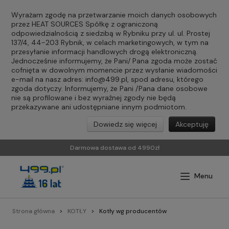
Wyrażam zgodę na przetwarzanie moich danych osobowych
przez HEAT SOURCES Spółkę z ograniczoną
odpowiedzialnością z siedzibą w Rybniku przy ul. ul. Prostej
137/4, 44-203 Rybnik, w celach marketingowych, w tym na
przesyłanie informacji handlowych drogą elektroniczną.
Jednocześnie informujemy, że Pani/ Pana zgoda może zostać
cofnięta w dowolnym momencie przez wysłanie wiadomości
e-mail na nasz adres:
info@499.pl
, spod adresu, którego
zgoda dotyczy. Informujemy, że Pani /Pana dane osobowe
nie są profilowane i bez wyraźnej zgody nie będą
przekazywane ani udostępniane innym podmiotom.
Dowiedz się więcej
Akceptuję
Darmowa dostawa od 4990zł
Strona główna
KOTŁY
Kotły wg producentów