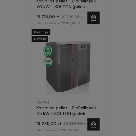
Kocioł na pellet - BioPellMax II
20 kW - KOŁTON (palnik
HARNAŚ)
18 715,00 zł
19 700,00 zł
Najniższa cena:
20 615,00 zł
Promocja
Nowość
KOŁTON
Kocioł na pellet - BioPellMax II
25 kW - KOŁTON (palnik
HARNAŚ)
19 285,00 zł
20 300,00 zł
Najniższa cena:
20 235,00 zł