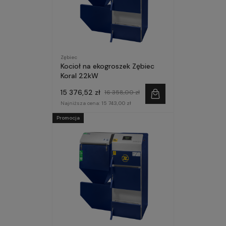
Zębiec
Kocioł na ekogroszek Zębiec
Koral 22kW
15 376,52 zł
16 358,00 zł
Najniższa cena:
15 743,00 zł
Promocja