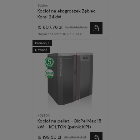
Zębiec
Kocioł na ekogroszek Zębiec
Koral 24kW
15 607,76 zł
16 604,00 zł
Najniższa cena:
16 358,00 zł
Promocja
Nowość
KOŁTON
Kocioł na pellet - BioPellMax 15
kW - KOŁTON (palnik KIPI)
19 199,50 zł
20 210,00 zł