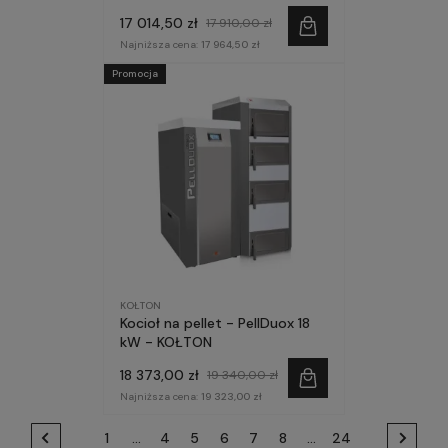
17 014,50 zł
17 910,00 zł
Najniższa cena:
17 964,50 zł
Promocja
KOŁTON
Kocioł na pellet - PellDuox 18
kW - KOŁTON
18 373,00 zł
19 340,00 zł
Najniższa cena:
19 323,00 zł
1
...
4
5
6
7
8
...
24