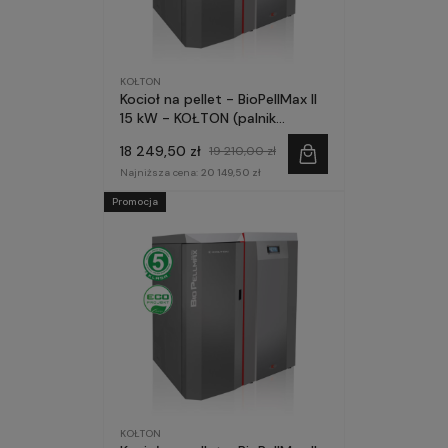
KOŁTON
Kocioł na pellet - BioPellMax II
15 kW - KOŁTON (palnik
HARNAŚ)
18 249,50 zł
19 210,00 zł
Najniższa cena:
20 149,50 zł
Promocja
KOŁTON