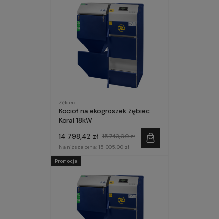
Zębiec
Kocioł na ekogroszek Zębiec
Koral 18kW
14 798,42 zł
15 743,00 zł
Najniższa cena:
15 005,00 zł
Promocja