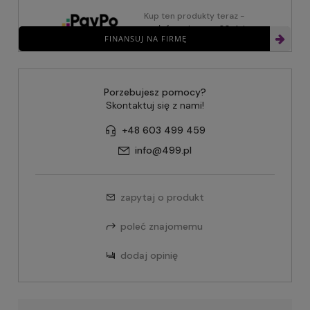
Kup ten produkty teraz -
zapłać za niego za 30 dni
FINANSUJ NA FIRMĘ
Porzebujesz pomocy?
Skontaktuj się z nami!
+48 603 499 459
info@499.pl
zapytaj o produkt
poleć znajomemu
dodaj opinię