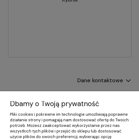
Dane kontaktowe
Informacje
Dbamy o Twoją prywatność
Płatności i dostawa
Pliki cookies i pokrewne im technologie umożliwiają poprawne
działanie strony i pomagają nam dostosować ofertę do Twoich
Pomoc
potrzeb. Możesz zaakceptować wykorzystanie przez nas
wszystkich tych plików i przejść do sklepu lub dostosować
Moje konto
użycie plików do swoich preferencji, wybierając opcję