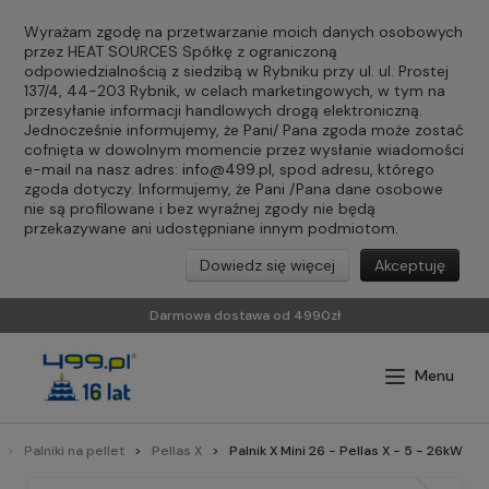
Wyrażam zgodę na przetwarzanie moich danych osobowych
przez HEAT SOURCES Spółkę z ograniczoną
odpowiedzialnością z siedzibą w Rybniku przy ul. ul. Prostej
137/4, 44-203 Rybnik, w celach marketingowych, w tym na
przesyłanie informacji handlowych drogą elektroniczną.
Jednocześnie informujemy, że Pani/ Pana zgoda może zostać
cofnięta w dowolnym momencie przez wysłanie wiadomości
e-mail na nasz adres:
info@499.pl
, spod adresu, którego
zgoda dotyczy. Informujemy, że Pani /Pana dane osobowe
nie są profilowane i bez wyraźnej zgody nie będą
przekazywane ani udostępniane innym podmiotom.
Dowiedz się więcej
Akceptuję
Darmowa dostawa od 4990zł
Palniki na pellet
Pellas X
Palnik X Mini 26 - Pellas X - 5 - 26kW