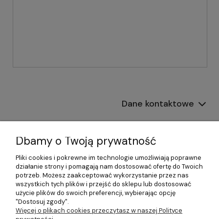
Dane kontaktowe
Informacje
Dbamy o Twoją prywatność
Płatności i dostawa
Pliki cookies i pokrewne im technologie umożliwiają poprawne
działanie strony i pomagają nam dostosować ofertę do Twoich
Pomoc
potrzeb. Możesz zaakceptować wykorzystanie przez nas
wszystkich tych plików i przejść do sklepu lub dostosować
Moje konto
użycie plików do swoich preferencji, wybierając opcję
"Dostosuj zgody".
Więcej o plikach cookies przeczytasz w naszej Polityce