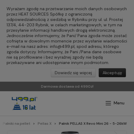
Wyrażam zgodę na przetwarzanie moich danych osobowych
przez HEAT SOURCES Spółkę z ograniczoną
odpowiedzialnością z siedzibą w Rybniku przy ul. ul. Prostej
137/4, 44-203 Rybnik, w celach marketingowych, w tym na
przesyłanie informacji handlowych drogą elektroniczną.
Jednocześnie informujemy, że Pani/ Pana zgoda może zostać
cofnięta w dowolnym momencie przez wysłanie wiadomości
e-mail na nasz adres:
info@499.pl
, spod adresu, którego
zgoda dotyczy. Informujemy, że Pani /Pana dane osobowe
nie są profilowane i bez wyraźnej zgody nie będą
przekazywane ani udostępniane innym podmiotom.
Dowiedz się więcej
Akceptuję
Darmowa dostawa od 4990zł
Palniki na pellet
Pellas X
Palnik PELLAS X Revo Mini 26 - 5-26kW