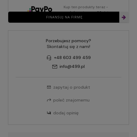
Kup ten produkty teraz -
zapłać za niego za 30 dni
FINANSUJ NA FIRMĘ
Porzebujesz pomocy?
Skontaktuj się z nami!
+48 603 499 459
info@499.pl
zapytaj o produkt
poleć znajomemu
dodaj opinię