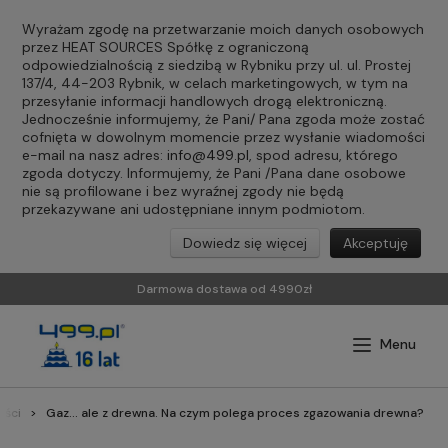
Wyrażam zgodę na przetwarzanie moich danych osobowych
przez HEAT SOURCES Spółkę z ograniczoną
odpowiedzialnością z siedzibą w Rybniku przy ul. ul. Prostej
137/4, 44-203 Rybnik, w celach marketingowych, w tym na
przesyłanie informacji handlowych drogą elektroniczną.
Jednocześnie informujemy, że Pani/ Pana zgoda może zostać
cofnięta w dowolnym momencie przez wysłanie wiadomości
e-mail na nasz adres:
info@499.pl
, spod adresu, którego
zgoda dotyczy. Informujemy, że Pani /Pana dane osobowe
nie są profilowane i bez wyraźnej zgody nie będą
przekazywane ani udostępniane innym podmiotom.
Dowiedz się więcej
Akceptuję
Darmowa dostawa od 4990zł
ości
Gaz... ale z drewna. Na czym polega proces zgazowania drewna?