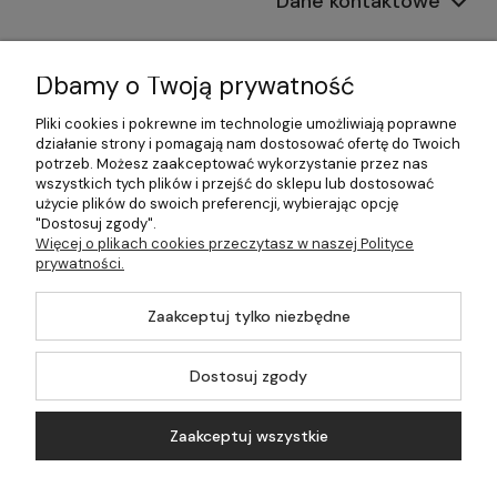
Dane kontaktowe
Informacje
Dbamy o Twoją prywatność
Płatności i dostawa
Pliki cookies i pokrewne im technologie umożliwiają poprawne
działanie strony i pomagają nam dostosować ofertę do Twoich
Pomoc
potrzeb. Możesz zaakceptować wykorzystanie przez nas
wszystkich tych plików i przejść do sklepu lub dostosować
Moje konto
użycie plików do swoich preferencji, wybierając opcję
"Dostosuj zgody".
Więcej o plikach cookies przeczytasz w naszej Polityce
prywatności.
©2026 Wszelkie Prawa Zastrzeżone | 499.pl - najlepszy sklep z
Zaakceptuj tylko niezbędne
kotłami na pellet
Master by
Ecommercy
Dostosuj zgody
Zaakceptuj wszystkie