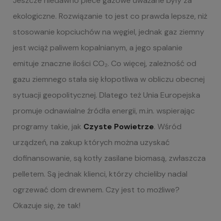
Jeszcze niedawno piece gazowe uważane były za
ekologiczne. Rozwiązanie to jest co prawda lepsze, niż
stosowanie kopciuchów na węgiel, jednak gaz ziemny
jest wciąż paliwem kopalnianym, a jego spalanie
emituje znaczne ilości CO₂. Co więcej, zależność od
gazu ziemnego stała się kłopotliwa w obliczu obecnej
sytuacji geopolitycznej. Dlatego też Unia Europejska
promuje odnawialne źródła energii, m.in. wspierając
programy takie, jak
Czyste Powietrze
.
Wśród
urządzeń, na zakup których można uzyskać
dofinansowanie, są kotły zasilane biomasą, zwłaszcza
pelletem. Są jednak klienci, którzy chcieliby nadal
ogrzewać dom drewnem. Czy jest to możliwe?
Okazuje się, że tak!