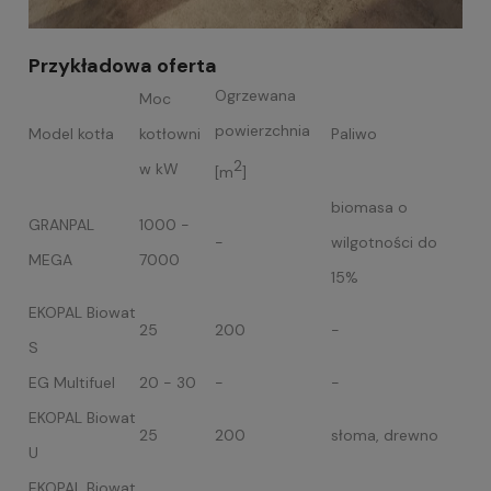
Przykładowa oferta
Ogrzewana
Moc
powierzchnia
Model kotła
kotłowni
Paliwo
2
w kW
[m
]
biomasa o
GRANPAL
1000 -
-
wilgotności do
MEGA
7000
15%
EKOPAL Biowat
25
200
-
S
EG Multifuel
20 - 30
-
-
EKOPAL Biowat
25
200
słoma, drewno
U
EKOPAL Biowat