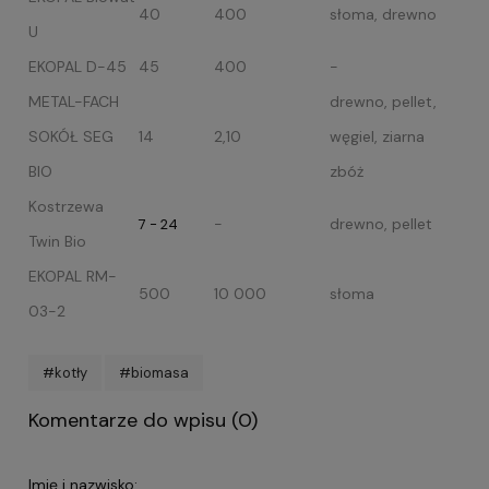
40
400
słoma, drewno
U
EKOPAL D-45
45
400
-
METAL-FACH
drewno, pellet,
SOKÓŁ SEG
14
2,10
węgiel, ziarna
BIO
zbóż
Kostrzewa
-
drewno, pellet
7 - 24
Twin Bio
EKOPAL RM-
500
10 000
słoma
03-2
#kotły
#biomasa
Komentarze do wpisu (0)
Imię i nazwisko: