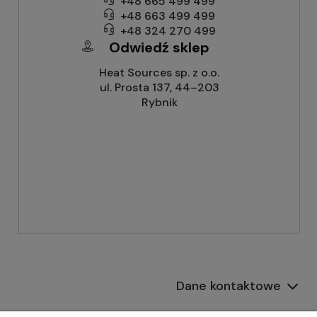
+48 665 499 499
+48 663 499 499
+48 324 270 499
Odwiedź sklep
Heat Sources sp. z o.o.
ul. Prosta 137, 44–203
Rybnik
Dane kontaktowe