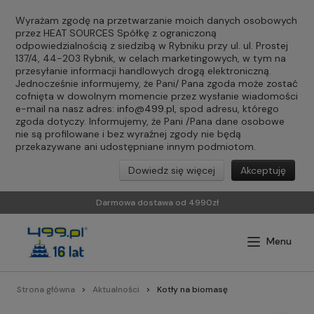
Wyrażam zgodę na przetwarzanie moich danych osobowych
przez HEAT SOURCES Spółkę z ograniczoną
odpowiedzialnością z siedzibą w Rybniku przy ul. ul. Prostej
137/4, 44-203 Rybnik, w celach marketingowych, w tym na
przesyłanie informacji handlowych drogą elektroniczną.
Jednocześnie informujemy, że Pani/ Pana zgoda może zostać
cofnięta w dowolnym momencie przez wysłanie wiadomości
e-mail na nasz adres:
info@499.pl
, spod adresu, którego
zgoda dotyczy. Informujemy, że Pani /Pana dane osobowe
nie są profilowane i bez wyraźnej zgody nie będą
przekazywane ani udostępniane innym podmiotom.
Dowiedz się więcej
Akceptuję
Darmowa dostawa od 4990zł
Strona główna
Aktualności
Kotły na biomasę