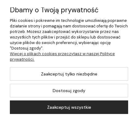
Informacje
Dbamy o Twoją prywatność
Płatności i dostawa
Pliki cookies i pokrewne im technologie umożliwiają poprawne
działanie strony i pomagają nam dostosować ofertę do Twoich
Pomoc
potrzeb. Możesz zaakceptować wykorzystanie przez nas
wszystkich tych plików i przejść do sklepu lub dostosować
Moje konto
użycie plików do swoich preferencji, wybierając opcję
"Dostosuj zgody".
Więcej o plikach cookies przeczytasz w naszej Polityce
prywatności.
©2026 Wszelkie Prawa Zastrzeżone | 499.pl - najlepszy sklep z
Zaakceptuj tylko niezbędne
kotłami na pellet
Master by
Ecommercy
Dostosuj zgody
Zaakceptuj wszystkie
Pokaż pełną wersję strony
Koszyk
Konto
Szukaj
Kontakt