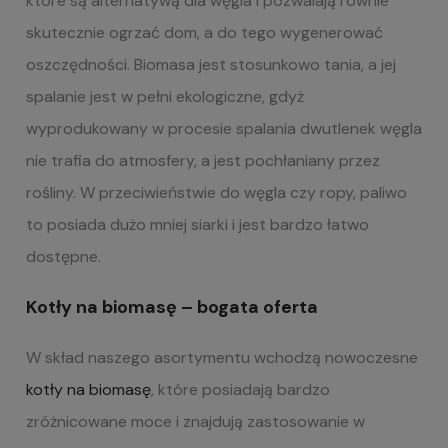
które są alternatywą dla węgla i pozwalają równie
skutecznie ogrzać dom, a do tego wygenerować
oszczędności. Biomasa jest stosunkowo tania, a jej
spalanie jest w pełni ekologiczne, gdyż
wyprodukowany w procesie spalania dwutlenek węgla
nie trafia do atmosfery, a jest pochłaniany przez
rośliny. W przeciwieństwie do węgla czy ropy, paliwo
to posiada dużo mniej siarki i jest bardzo łatwo
dostępne.
Kotły na biomasę – bogata oferta
W skład naszego asortymentu wchodzą nowoczesne
kotły na biomasę
, które posiadają bardzo
zróżnicowane moce i znajdują zastosowanie w