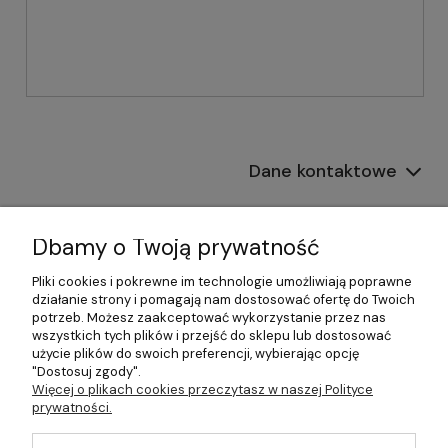
Dane kontaktowe
Informacje
Dbamy o Twoją prywatność
Płatności i dostawa
Pliki cookies i pokrewne im technologie umożliwiają poprawne
działanie strony i pomagają nam dostosować ofertę do Twoich
Pomoc
potrzeb. Możesz zaakceptować wykorzystanie przez nas
wszystkich tych plików i przejść do sklepu lub dostosować
Moje konto
użycie plików do swoich preferencji, wybierając opcję
"Dostosuj zgody".
Więcej o plikach cookies przeczytasz w naszej Polityce
prywatności.
©2026 Wszelkie Prawa Zastrzeżone | 499.pl - najlepszy sklep z