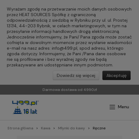
Wyrażam zgodę na przetwarzanie moich danych osobowych
przez HEAT SOURCES Spółkę z ograniczoną
odpowiedzialnością z siedzibą w Rybniku przy ul. ul. Prostej
137/4, 44-203 Rybnik, w celach marketingowych, w tym na
przesyłanie informacji handlowych drogą elektroniczną.
Jednocześnie informujemy, że Pani/ Pana zgoda może zostać
cofnięta w dowolnym momencie przez wysłanie wiadomości
e-mail na nasz adres:
info@499.pl
, spod adresu, którego
zgoda dotyczy. Informujemy, że Pani /Pana dane osobowe
nie są profilowane i bez wyraźnej zgody nie będą
przekazywane ani udostępniane innym podmiotom.
Dowiedz się więcej
Akceptuję
Darmowa dostawa od 4990zł
Strona główna
Kawa
Młynki do kawy
Ręczne