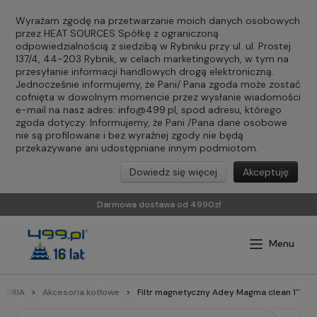
Wyrażam zgodę na przetwarzanie moich danych osobowych
przez HEAT SOURCES Spółkę z ograniczoną
odpowiedzialnością z siedzibą w Rybniku przy ul. ul. Prostej
137/4, 44-203 Rybnik, w celach marketingowych, w tym na
przesyłanie informacji handlowych drogą elektroniczną.
Jednocześnie informujemy, że Pani/ Pana zgoda może zostać
cofnięta w dowolnym momencie przez wysłanie wiadomości
e-mail na nasz adres:
info@499.pl
, spod adresu, którego
zgoda dotyczy. Informujemy, że Pani /Pana dane osobowe
nie są profilowane i bez wyraźnej zgody nie będą
przekazywane ani udostępniane innym podmiotom.
Dowiedz się więcej
Akceptuję
Darmowa dostawa od 4990zł
SORIA
Akcesoria kotłowe
Filtr magnetyczny Adey Magma clean 1''