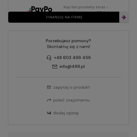
Kup ten produkty teraz -
zapłać za niego za 30 dni
FINANSUJ NA FIRMĘ
Porzebujesz pomocy?
Skontaktuj się z nami!
+48 603 499 459
info@499.pl
zapytaj o produkt
poleć znajomemu
dodaj opinię