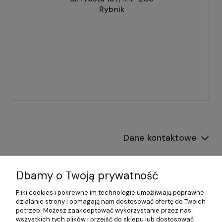
Rybnik
Dane kontaktowe
Informacje
Dbamy o Twoją prywatność
Płatności i dostawa
Pliki cookies i pokrewne im technologie umożliwiają poprawne
działanie strony i pomagają nam dostosować ofertę do Twoich
Pomoc
potrzeb. Możesz zaakceptować wykorzystanie przez nas
wszystkich tych plików i przejść do sklepu lub dostosować