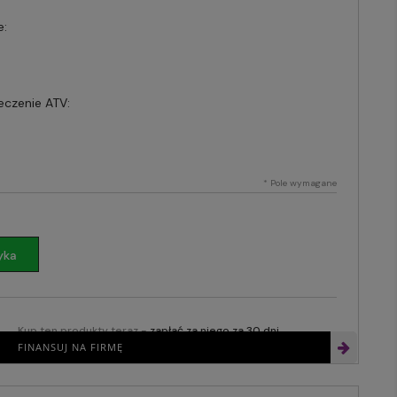
e:
czenie ATV:
*
Pole wymagane
yka
Kup ten produkty teraz -
zapłać za niego za 30 dni
FINANSUJ NA FIRMĘ