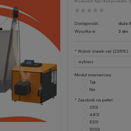
Producent:
Kipi
| Kod produktu:
2
Dostępność:
duża i
Wysyłka w:
3 dni
*
Wybór stawki vat (23/8%):
Moduł internetowy:
Tak
Nie
*
Zasobnik na pellet:
330l
440l
820l
1200l