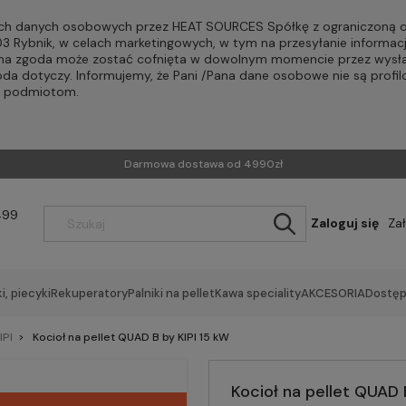
h danych osobowych przez HEAT SOURCES Spółkę z ograniczoną od
-203 Rybnik, w celach marketingowych, w tym na przesyłanie informac
Pana zgoda może zostać cofnięta w dowolnym momencie przez wysła
oda dotyczy. Informujemy, że Pani /Pana dane osobowe nie są profi
m podmiotom.
Darmowa dostawa od 4990zł
499
Zaloguj się
Za
i, piecyki
Rekuperatory
Palniki na pellet
Kawa speciality
AKCESORIA
Dostęp
IPI
Kocioł na pellet QUAD B by KIPI 15 kW
Kocioł na pellet QUAD 