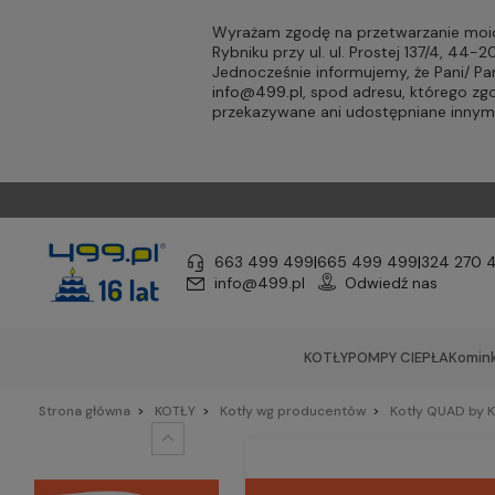
Wyrażam zgodę na przetwarzanie moic
Rybniku przy ul. ul. Prostej 137/4, 44
Jednocześnie informujemy, że Pani/ 
info@499.pl
, spod adresu, którego zg
przekazywane ani udostępniane inny
663 499 499
|
665 499 499
|
324 270 
info@499.pl
Odwiedź nas
KOTŁY
POMPY CIEPŁA
Komink
Strona główna
KOTŁY
Kotły wg producentów
Kotły QUAD by K