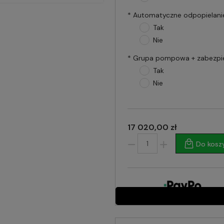
*
Automatyczne odpopielani
Tak
Nie
*
Grupa pompowa + zabezpie
Tak
Nie
17 020,00 zł
Do kosz