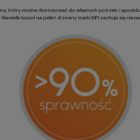
ewny, który można dostosować do własnych potrzeb i upodo
e. Niewielki kocioł na pellet drzewny marki KIPI cechuje się n