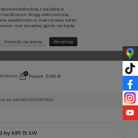
powiedzialnością z siedzibą w
ji handlowych drogą elektroniczną.
nie wiadomości e-mail na nasz adres:
lowane i bez wyraźnej zgody nie będą
Dowiedz się więcej
Akceptuję
0
łóż konto
Koszyk:
0,00 zł
ne od ręki
USŁUGI MONTAŻU
B by KIPI 15 kW