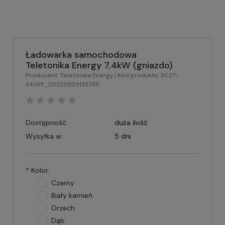
Ładowarka samochodowa
Teletonika Energy 7,4kW (gniazdo)
Producent:
Teletonika Energy
| Kod produktu:
3C27-
340FF_20220829135735
Dostępność:
duża ilość
Wysyłka w:
5 dni
*
Kolor:
Czarny
Biały kamień
Orzech
Dąb