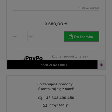
*
Pole wymagane
3 680,00 zł
Do koszyka
Kup ten produkty teraz -
zapłać za niego za 30 dni
FINANSUJ NA FIRMĘ
Porzebujesz pomocy?
Skontaktuj się z nami!
+48 603 499 459
info@499.pl