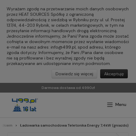
Wyrażam zgodę na przetwarzanie moich danych osobowych
przez HEAT SOURCES Spółkę z ograniczoną
odpowiedzialnością z siedzibą w Rybniku przy ul. ul. Prostej
137/4, 44-203 Rybnik, w celach marketingowych, w tym na
przesyłanie informacji handlowych drogą elektroniczną.
Jednocześnie informujemy, że Pani/ Pana zgoda może zostać
cofnięta w dowolnym momencie przez wysłanie wiadomości
e-mail na nasz adres:
info@499.pl
, spod adresu, którego
zgoda dotyczy. Informujemy, że Pani /Pana dane osobowe
nie są profilowane i bez wyraźnej zgody nie będą
przekazywane ani udostępniane innym podmiotom.
Dowiedz się więcej
Akceptuję
Darmowa dostawa od 4990zł
azdkiem
Ładowarka samochodowa Teletonika Energy 7,4kW (gniazdo)