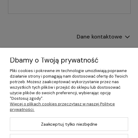
Dane kontaktowe
Informacje
Dbamy o Twoją prywatność
Płatności i dostawa
Pliki cookies i pokrewne im technologie umożliwiają poprawne
działanie strony i pomagają nam dostosować ofertę do Twoich
Pomoc
potrzeb. Możesz zaakceptować wykorzystanie przez nas
wszystkich tych plików i przejść do sklepu lub dostosować
Moje konto
użycie plików do swoich preferencji, wybierając opcję
"Dostosuj zgody".
Więcej o plikach cookies przeczytasz w naszej Polityce
prywatności.
©2026 Wszelkie Prawa Zastrzeżone | 499.pl - najlepszy sklep z
Zaakceptuj tylko niezbędne
kotłami na pellet
Master by
Ecommercy