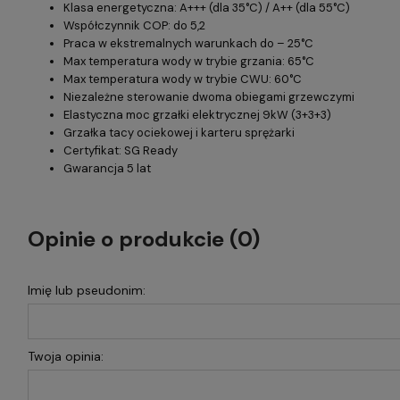
Klasa energetyczna: A+++ (dla 35°C) / A++ (dla 55°C)
Współczynnik COP: do 5,2
Praca w ekstremalnych warunkach do – 25°C
Max temperatura wody w trybie grzania: 65°C
Max temperatura wody w trybie CWU: 60°C
Niezależne sterowanie dwoma obiegami grzewczymi
Elastyczna moc grzałki elektrycznej 9kW (3+3+3)
Grzałka tacy ociekowej i karteru sprężarki
Certyfikat: SG Ready
Gwarancja 5 lat
Opinie o produkcie (0)
Imię lub pseudonim:
Twoja opinia: