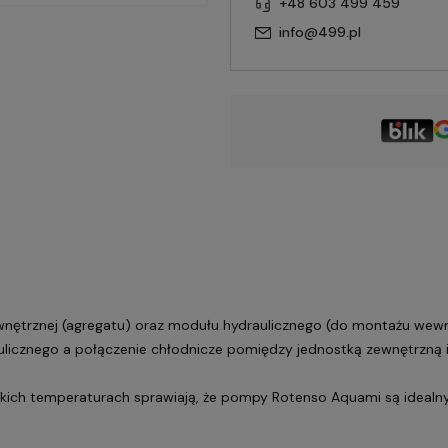
+48 603 499 459
info@499.pl
ewnętrznej (agregatu) oraz modułu hydraulicznego (do montażu wew
aulicznego a połączenie chłodnicze pomiędzy jednostką zewnętrzną
kich temperaturach sprawiają, że pompy Rotenso Aquami są idealn