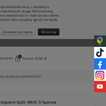
powiedzialnością z siedzibą w
ji handlowych drogą elektroniczną.
nie wiadomości e-mail na nasz adres:
lowane i bez wyraźnej zgody nie będą
Dowiedz się więcej
Akceptuję
0
łóż konto
Koszyk:
0,00 zł
ne od ręki
USŁUGI MONTAŻU
Aquami Split 16kW 3 fazowa