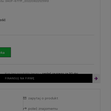
ktu:
3A0F-6777F_20220622125913
lość
yka
Kup ten produkty teraz -
zapłać za niego za 30 dni
FINANSUJ NA FIRMĘ
zapytaj o produkt
poleć znajomemu