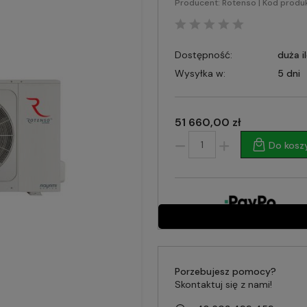
Producent:
Rotenso
| Kod produ
Dostępność:
duża i
Wysyłka w:
5 dni
51 660,00 zł
Do kosz
Porzebujesz pomocy?
Skontaktuj się z nami!