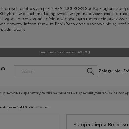
h danych osobowych przez HEAT SOURCES Spółkę z ograniczoną od
-203 Rybnik, w celach marketingowych, w tym na przesyłanie informac
Pana zgoda może zostać cofnięta w dowolnym momencie przez wysła
oda dotyczy. Informujemy, że Pani /Pana dane osobowe nie są profi
m podmiotom.
Darmowa dostawa od 4990zł
499
Zaloguj się
Za
i, piecyki
Rekuperatory
Palniki na pellet
Kawa speciality
AKCESORIA
Dostęp
o Aquami Split 16kW 3 fazowa
Pompa ciepła Rotenso 