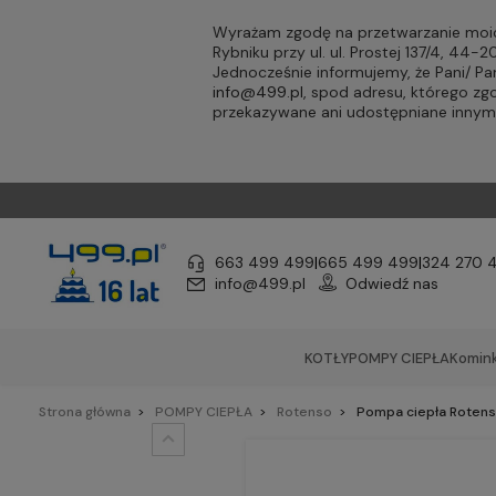
Wyrażam zgodę na przetwarzanie moic
Rybniku przy ul. ul. Prostej 137/4, 44
Jednocześnie informujemy, że Pani/ 
info@499.pl
, spod adresu, którego zg
przekazywane ani udostępniane inny
663 499 499
|
665 499 499
|
324 270 
info@499.pl
Odwiedź nas
KOTŁY
POMPY CIEPŁA
Komink
Strona główna
POMPY CIEPŁA
Rotenso
Pompa ciepła Rotens