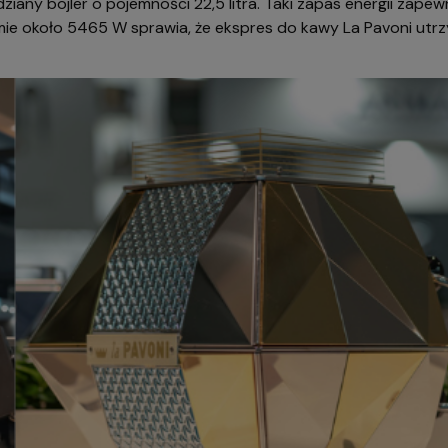
ny bojler o pojemności 22,5 litra. Taki zapas energii zapewn
e około 5465 W sprawia, że ekspres do kawy La Pavoni utrzy