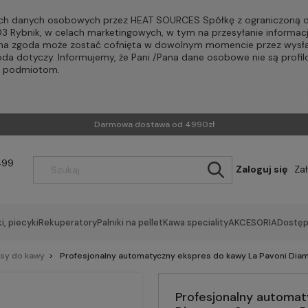
h danych osobowych przez HEAT SOURCES Spółkę z ograniczoną od
-203 Rybnik, w celach marketingowych, w tym na przesyłanie informac
Pana zgoda może zostać cofnięta w dowolnym momencie przez wysła
oda dotyczy. Informujemy, że Pani /Pana dane osobowe nie są profi
m podmiotom.
Darmowa dostawa od 4990zł
499
Zaloguj się
Za
i, piecyki
Rekuperatory
Palniki na pellet
Kawa speciality
AKCESORIA
Dostęp
esy do kawy
Profesjonalny automatyczny ekspres do kawy La Pavoni Dia
Profesjonalny automat