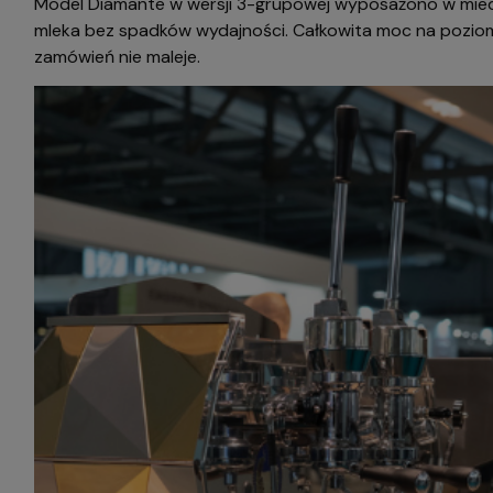
Model Diamante w wersji 3-grupowej wyposażono w miedzia
mleka bez spadków wydajności. Całkowita moc na poziomi
zamówień nie maleje.