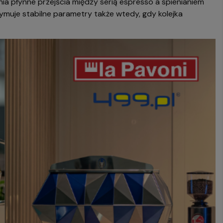
ia płynne przejścia między serią espresso a spienianiem
muje stabilne parametry także wtedy, gdy kolejka