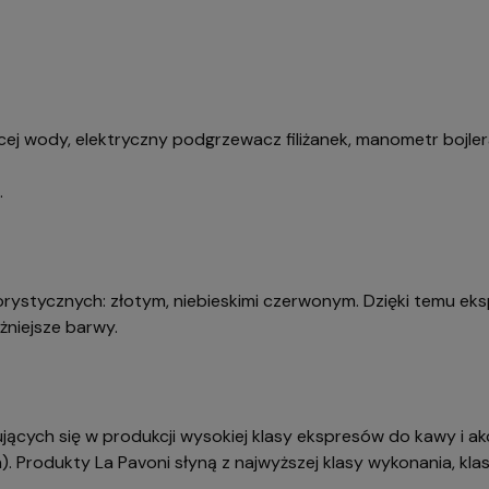
ej wody, elektryczny podgrzewacz filiżanek, manometr bojle
.
orystycznych: złotym, niebieskimi czerwonym. Dzięki temu e
żniejsze barwy.
jących się w produkcji wysokiej klasy ekspresów do kawy i akc
a). Produkty La Pavoni słyną z najwyższej klasy wykonania, kl