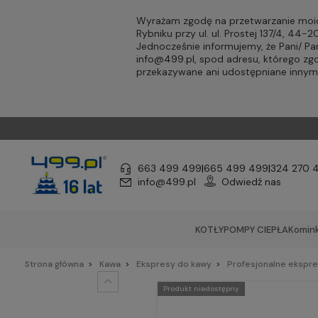
Wyrażam zgodę na przetwarzanie moic
Rybniku przy ul. ul. Prostej 137/4, 44
Jednocześnie informujemy, że Pani/ 
info@499.pl
, spod adresu, którego zg
przekazywane ani udostępniane inny
663 499 499
|
665 499 499
|
324 270 
info@499.pl
Odwiedź nas
KOTŁY
POMPY CIEPŁA
Komink
Strona główna
Kawa
Ekspresy do kawy
Profesjonalne ekspr
Produkt niedostępny