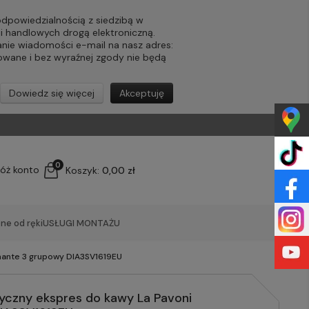
powiedzialnością z siedzibą w
ji handlowych drogą elektroniczną.
nie wiadomości e-mail na nasz adres:
lowane i bez wyraźnej zgody nie będą
Dowiedz się więcej
Akceptuję
0
łóż konto
Koszyk:
0,00 zł
ne od ręki
USŁUGI MONTAŻU
mante 3 grupowy DIA3SV1619EU
yczny ekspres do kawy La Pavoni