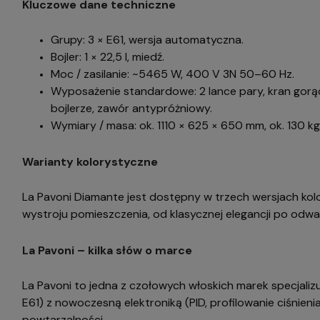
Kluczowe dane techniczne
Grupy: 3 × E61, wersja automatyczna.
Bojler: 1 × 22,5 l, miedź.
Moc / zasilanie: ~5465 W, 400 V 3N 50–60 Hz.
Wyposażenie standardowe: 2 lance pary, kran gorąc
bojlerze, zawór antypróżniowy.
Wymiary / masa: ok. 1110 × 625 × 650 mm, ok. 130 kg
Warianty kolorystyczne
La Pavoni Diamante jest dostępny w trzech wersjach kol
wystroju pomieszczenia, od klasycznej elegancji po odwa
La Pavoni – kilka słów o marce
La Pavoni to jedna z czołowych włoskich marek specjalizu
E61) z nowoczesną elektroniką (PID, profilowanie ciśnieni
powtarzalności.