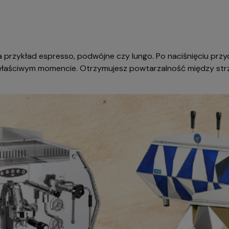
a przykład espresso, podwójne czy lungo. Po naciśnięciu prz
łaściwym momencie. Otrzymujesz powtarzalność między strzał