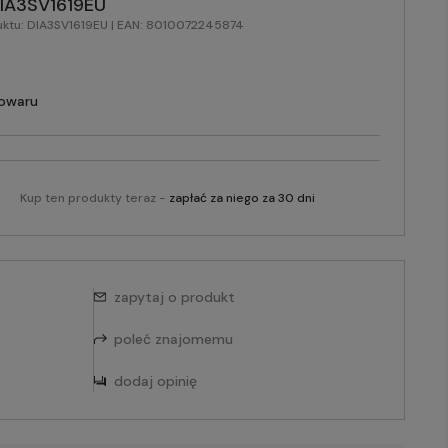
IA3SV1619EU
uktu:
DIA3SV1619EU
| EAN:
8010072245874
towaru
Kup ten produkty teraz -
zapłać za niego za 30 dni
zapytaj o produkt
poleć znajomemu
dodaj opinię