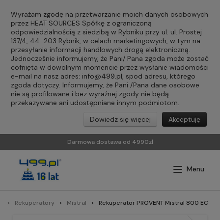
Wyrażam zgodę na przetwarzanie moich danych osobowych
przez HEAT SOURCES Spółkę z ograniczoną
odpowiedzialnością z siedzibą w Rybniku przy ul. ul. Prostej
137/4, 44-203 Rybnik, w celach marketingowych, w tym na
przesyłanie informacji handlowych drogą elektroniczną.
Jednocześnie informujemy, że Pani/ Pana zgoda może zostać
cofnięta w dowolnym momencie przez wysłanie wiadomości
e-mail na nasz adres:
info@499.pl
, spod adresu, którego
zgoda dotyczy. Informujemy, że Pani /Pana dane osobowe
nie są profilowane i bez wyraźnej zgody nie będą
przekazywane ani udostępniane innym podmiotom.
Dowiedz się więcej
Akceptuję
Darmowa dostawa od 4990zł
a
Rekuperatory
Mistral
Rekuperator PROVENT Mistral 800 EC