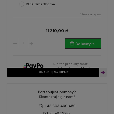
RC6-Smarthome
*
Pole wymagane
11 210,00 zł
Do koszyka
Kup ten produkty teraz -
zapłać za niego za 30 dni
FINANSUJ NA FIRMĘ
Porzebujesz pomocy?
Skontaktuj się z nami!
+48 603 499 459
info@499.pl