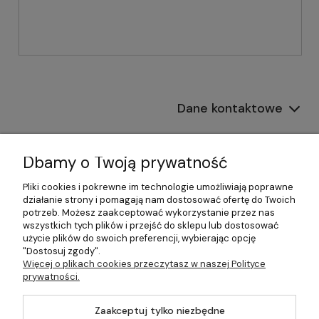
Dane kontaktowe
Informacje
Dbamy o Twoją prywatność
Płatności i dostawa
Pliki cookies i pokrewne im technologie umożliwiają poprawne
działanie strony i pomagają nam dostosować ofertę do Twoich
Pomoc
potrzeb. Możesz zaakceptować wykorzystanie przez nas
wszystkich tych plików i przejść do sklepu lub dostosować
Moje konto
użycie plików do swoich preferencji, wybierając opcję
"Dostosuj zgody".
Więcej o plikach cookies przeczytasz w naszej Polityce
prywatności.
©2026 Wszelkie Prawa Zastrzeżone | 499.pl - najlepszy sklep z
Zaakceptuj tylko niezbędne
kotłami na pellet