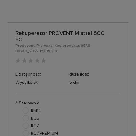
Rekuperator PROVENT Mistral 800
EC
Producent:
Pro Vent
| Kod produktu:
95A6-
8573C_20221123091719
Dostępność:
duża ilość
Wysyłka w:
5 dni
*
Sterownik:
RM14
RC6
RC7
RC7 PREMIUM