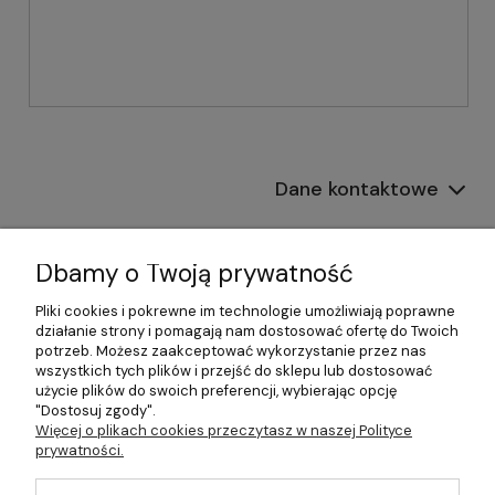
Dane kontaktowe
Informacje
Dbamy o Twoją prywatność
Płatności i dostawa
Pliki cookies i pokrewne im technologie umożliwiają poprawne
działanie strony i pomagają nam dostosować ofertę do Twoich
Pomoc
potrzeb. Możesz zaakceptować wykorzystanie przez nas
wszystkich tych plików i przejść do sklepu lub dostosować
Moje konto
użycie plików do swoich preferencji, wybierając opcję
"Dostosuj zgody".
Więcej o plikach cookies przeczytasz w naszej Polityce
prywatności.
©2026 Wszelkie Prawa Zastrzeżone | 499.pl - najlepszy sklep z