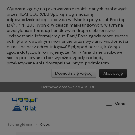
Wyrażam zgodę na przetwarzanie moich danych osobowych
przez HEAT SOURCES Spółkę z ograniczoną
odpowiedzialnością z siedzibą w Rybniku przy ul. ul. Prostej
137/4, 44-203 Rybnik, w celach marketingowych, w tym na
przesyłanie informacji handlowych drogą elektroniczną.
Jednocześnie informujemy, że Pani/ Pana zgoda może zostać
cofnięta w dowolnym momencie przez wysłanie wiadomości
e-mail na nasz adres:
info@499.pl
, spod adresu, którego
zgoda dotyczy. Informujemy, że Pani /Pana dane osobowe
nie są profilowane i bez wyraźnej zgody nie będą
przekazywane ani udostępniane innym podmiotom.
Dowiedz się więcej
Akceptuję
Darmowa dostawa od 4990zł
Strona główna
Krups