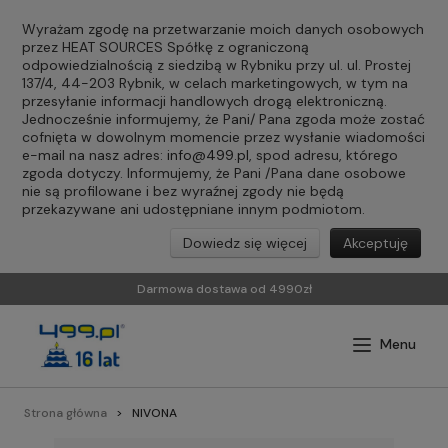
Wyrażam zgodę na przetwarzanie moich danych osobowych
przez HEAT SOURCES Spółkę z ograniczoną
odpowiedzialnością z siedzibą w Rybniku przy ul. ul. Prostej
137/4, 44-203 Rybnik, w celach marketingowych, w tym na
przesyłanie informacji handlowych drogą elektroniczną.
Jednocześnie informujemy, że Pani/ Pana zgoda może zostać
cofnięta w dowolnym momencie przez wysłanie wiadomości
e-mail na nasz adres:
info@499.pl
, spod adresu, którego
zgoda dotyczy. Informujemy, że Pani /Pana dane osobowe
nie są profilowane i bez wyraźnej zgody nie będą
przekazywane ani udostępniane innym podmiotom.
Dowiedz się więcej
Akceptuję
Darmowa dostawa od 4990zł
Strona główna
NIVONA