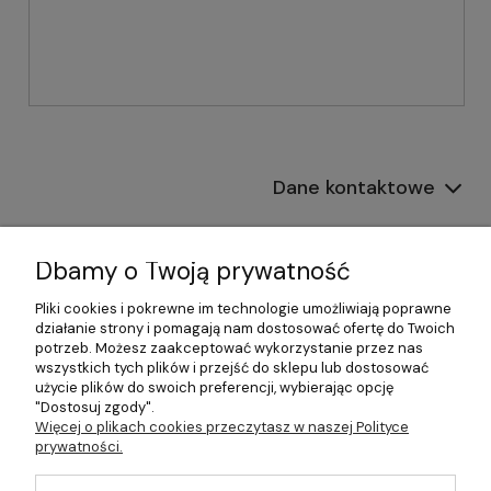
Dane kontaktowe
Informacje
Dbamy o Twoją prywatność
Płatności i dostawa
Pliki cookies i pokrewne im technologie umożliwiają poprawne
działanie strony i pomagają nam dostosować ofertę do Twoich
Pomoc
potrzeb. Możesz zaakceptować wykorzystanie przez nas
wszystkich tych plików i przejść do sklepu lub dostosować
Moje konto
użycie plików do swoich preferencji, wybierając opcję
"Dostosuj zgody".
Więcej o plikach cookies przeczytasz w naszej Polityce
prywatności.
©2026 Wszelkie Prawa Zastrzeżone | 499.pl - najlepszy sklep z