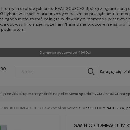
h danych osobowych przez HEAT SOURCES Spółkę z ograniczoną od
-203 Rybnik, w celach marketingowych, w tym na przesyłanie informac
Pana zgoda może zostać cofnięta w dowolnym momencie przez wysła
oda dotyczy. Informujemy, że Pani /Pana dane osobowe nie są profi
m podmiotom.
Darmowa dostawa od 4990zł
499
Zaloguj się
Za
i, piecyki
Rekuperatory
Palniki na pellet
Kawa speciality
AKCESORIA
Dostęp
Sas BIO COMPACT 10-20KW kocioł na pellet
Sas BIO COMPACT 12 kW, pel
Sas BIO COMPACT 12 kW