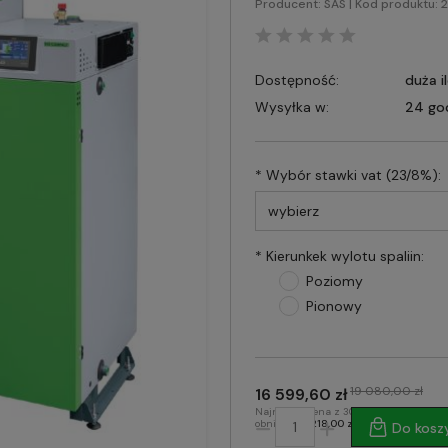
Producent:
SAS
| Kod produktu:
2
Dostępność:
duża i
Wysyłka w:
24 go
*
Wybór stawki vat (23/8%):
*
Kierunkek wylotu spaliin:
Poziomy
Pionowy
19 080,00 zł
16 599,60 zł
Najniższa cena z 30 dni przed
obniżką:
16 218,00 zł
Do kosz