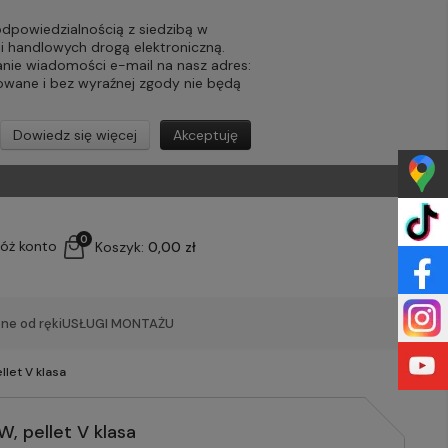
powiedzialnością z siedzibą w
ji handlowych drogą elektroniczną.
nie wiadomości e-mail na nasz adres:
lowane i bez wyraźnej zgody nie będą
Dowiedz się więcej
Akceptuję
0
łóż konto
Koszyk:
0,00 zł
ne od ręki
USŁUGI MONTAŻU
let V klasa
, pellet V klasa