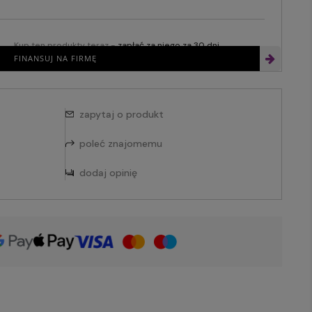
Kup ten produkty teraz -
zapłać za niego za 30 dni
FINANSUJ NA FIRMĘ
zapytaj o produkt
poleć znajomemu
dodaj opinię