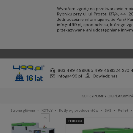
Wyrażam zgodę na przetwarzanie moic
Rybniku przy ul. ul. Prostej 137/4, 44
Jednocześnie informujemy, że Pani/ 
info@499.pl
, spod adresu, którego zg
przekazywane ani udostępniane inny
663 499 499
|
665 499 499
|
324 270 
info@499.pl
Odwiedź nas
KOTŁY
POMPY CIEPŁA
Komink
Strona główna
KOTŁY
Kotły wg producentów
SAS
Pellet
Promocja