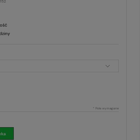
152
lość
dziny
*
Pole wymagane
yka