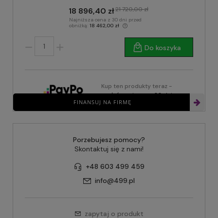
21 720,00 zł
18 896,40 zł
Najniższa cena z 30 dni przed
obniżką:
18 462,00 zł
Do koszyka
Kup ten produkty teraz -
zapłać za niego za 30 dni
FINANSUJ NA FIRMĘ
Porzebujesz pomocy?
Skontaktuj się z nami!
+48 603 499 459
info@499.pl
zapytaj o produkt