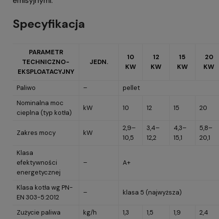
emisyjnymi.
Specyfikacja
PARAMETR
10
12
15
20
TECHNICZNO-
JEDN.
KW
KW
KW
KW
EKSPLOATACYJNY
Paliwo
–
pellet
Nominalna moc
kW
10
12
15
20
cieplna (typ kotła)
2,9–
3,4–
4,3–
5,8–
Zakres mocy
kW
10,5
12,2
15,1
20,1
Klasa
efektywności
–
A+
energetycznej
Klasa kotła wg PN-
–
klasa 5 (najwyższa)
EN 303-5:2012
Zużycie paliwa
kg/h
1,3
1,5
1,9
2,4