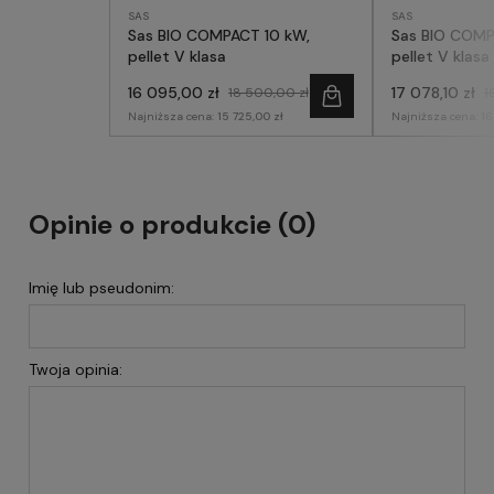
SAS
SAS
Sas BIO COMPACT 10 kW,
Sas BIO COMP
pellet V klasa
pellet V klasa
16 095,00 zł
17 078,10 zł
18 500,00 zł
1
Najniższa cena:
15 725,00 zł
Najniższa cena:
16
Opinie o produkcie (0)
Imię lub pseudonim:
Twoja opinia: