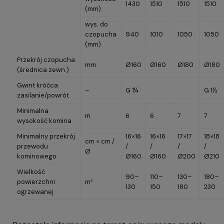
1430
1510
1510
1510
(mm)
wys. do
czopucha
940
1010
1050
1050
(mm)
Przekrój czopucha
mm
Ø160
Ø160
Ø180
Ø180
(średnica zewn.)
Gwint króćca
–
G 1¼
G 1½
zasilanie/powrót
Minimalna
m
6
6
7
7
wysokość komina
Minimalny przekrój
16×16
16×16
17×17
18×18
cm × cm /
przewodu
/
/
/
/
Ø
kominowego
Ø160
Ø160
Ø200
Ø210
Wielkość
90–
110–
130–
180–
powierzchni
m²
130
150
180
230
ogrzewanej