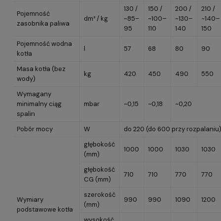
130 /
150 /
200 /
210 /
Pojemność
dm³ / kg
~85–
~100–
~130–
~140–
zasobnika paliwa
95
110
140
150
Pojemność wodna
l
57
68
80
90
kotła
Masa kotła (bez
kg
420
450
490
550
wody)
Wymagany
minimalny ciąg
mbar
~0,15
~0,18
~0,20
spalin
Pobór mocy
W
do 220 (do 600 przy rozpalaniu
głębokość
1000
1000
1030
1030
(mm)
głębokość
710
710
770
770
CG (mm)
szerokość
Wymiary
990
990
1090
1200
(mm)
podstawowe kotła
wysokość