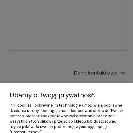
Dane kontaktowe
Informacje
Dbamy o Twoją prywatność
Płatności i dostawa
Pliki cookies i pokrewne im technologie umożliwiają poprawne
działanie strony i pomagają nam dostosować ofertę do Twoich
Pomoc
potrzeb. Możesz zaakceptować wykorzystanie przez nas
wszystkich tych plików i przejść do sklepu lub dostosować
Moje konto
użycie plików do swoich preferencji, wybierając opcję
"Dostosuj zgody".