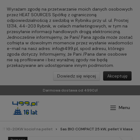
Wyrażam zgodę na przetwarzanie moich danych osobowych
przez HEAT SOURCES Spółkę z ograniczoną
odpowiedzialnością z siedzibą w Rybniku przy ul. ul. Prostej
137/4, 44-203 Rybnik, w celach marketingowych, w tym na
przesyłanie informacji handlowych drogą elektroniczną.
Jednocześnie informujemy, że Pani/ Pana zgoda może zostać
cofnięta w dowolnym momencie przez wysłanie wiadomości
e-mail na nasz adres:
info@499.pl
, spod adresu, którego
zgoda dotyczy. Informujemy, że Pani /Pana dane osobowe
nie są profilowane i bez wyraźnej zgody nie będą
przekazywane ani udostępniane innym podmiotom.
Dowiedz się więcej
Akceptuję
Darmowa dostawa od 4990zł
T 10-20KW kocioł na pellet
Sas BIO COMPACT 25 kW, pellet V klasa
Promocja