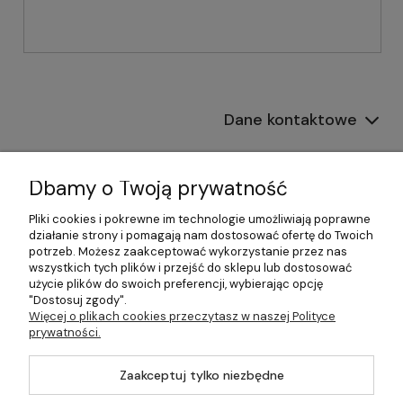
Dane kontaktowe
Informacje
Dbamy o Twoją prywatność
Płatności i dostawa
Pliki cookies i pokrewne im technologie umożliwiają poprawne
działanie strony i pomagają nam dostosować ofertę do Twoich
Pomoc
potrzeb. Możesz zaakceptować wykorzystanie przez nas
wszystkich tych plików i przejść do sklepu lub dostosować
Moje konto
użycie plików do swoich preferencji, wybierając opcję
"Dostosuj zgody".
Więcej o plikach cookies przeczytasz w naszej Polityce
prywatności.
©2026 Wszelkie Prawa Zastrzeżone | 499.pl - najlepszy sklep z
Zaakceptuj tylko niezbędne
kotłami na pellet