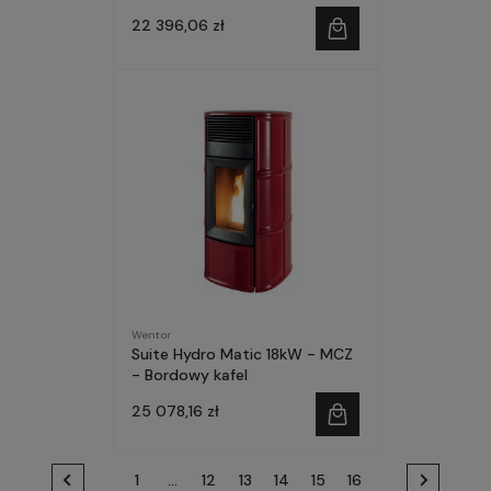
22 396,06 zł
Wentor
Suite Hydro Matic 18kW - MCZ
- Bordowy kafel
25 078,16 zł
1
...
12
13
14
15
16