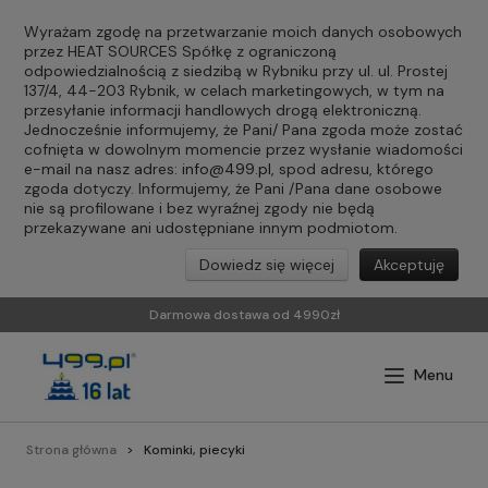
Wyrażam zgodę na przetwarzanie moich danych osobowych
przez HEAT SOURCES Spółkę z ograniczoną
odpowiedzialnością z siedzibą w Rybniku przy ul. ul. Prostej
137/4, 44-203 Rybnik, w celach marketingowych, w tym na
przesyłanie informacji handlowych drogą elektroniczną.
Jednocześnie informujemy, że Pani/ Pana zgoda może zostać
cofnięta w dowolnym momencie przez wysłanie wiadomości
e-mail na nasz adres:
info@499.pl
, spod adresu, którego
zgoda dotyczy. Informujemy, że Pani /Pana dane osobowe
nie są profilowane i bez wyraźnej zgody nie będą
przekazywane ani udostępniane innym podmiotom.
Dowiedz się więcej
Akceptuję
Darmowa dostawa od 4990zł
Strona główna
Kominki, piecyki