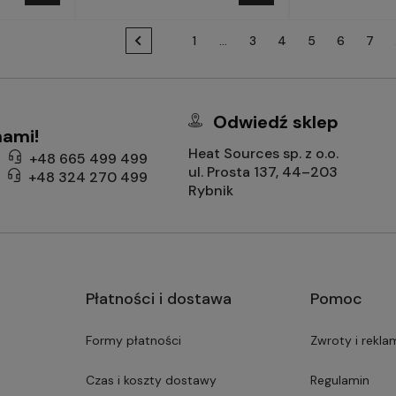
1
...
3
4
5
6
7
Odwiedź sklep
nami!
Heat Sources sp. z o.o.
+48 665 499 499
ul. Prosta 137, 44–203
+48 324 270 499
Rybnik
Płatności i dostawa
Pomoc
Formy płatności
Zwroty i rekla
Czas i koszty dostawy
Regulamin