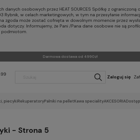
h danych osobowych przez HEAT SOURCES Spółkę z ograniczoną od
-203 Rybnik, w celach marketingowych, w tym na przesyłanie informac
Pana zgoda może zostać cofnięta w dowolnym momencie przez wysła
oda dotyczy. Informujemy, że Pani /Pana dane osobowe nie są profi
m podmiotom.
Darmowa dostawa od 4990zł
499
Zaloguj się
Za
i, piecyki
Rekuperatory
Palniki na pellet
Kawa speciality
AKCESORIA
Dostęp
yki - Strona 5