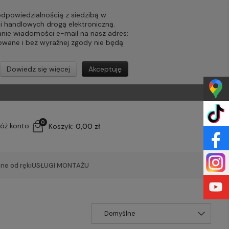
powiedzialnością z siedzibą w
ji handlowych drogą elektroniczną.
nie wiadomości e-mail na nasz adres:
lowane i bez wyraźnej zgody nie będą
Dowiedz się więcej
Akceptuję
0
łóż konto
Koszyk:
0,00 zł
ne od ręki
USŁUGI MONTAŻU