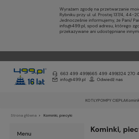
Wyrażam zgodę na przetwarzanie moic
Rybniku przy ul. ul. Prostej 137/4, 44
Jednocześnie informujemy, że Pani/ 
info@499.pl
, spod adresu, którego zg
przekazywane ani udostępniane inny
663 499 499
|
665 499 499
|
324 270 
info@499.pl
Odwiedź nas
KOTŁY
POMPY CIEPŁA
Komink
Strona główna
Kominki, piecyki
Kominki, piec
Menu