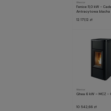
Wentor
Fenice 11,0 kW - Cade
Antracytowa blacha
12 171,12 zł
Wentor
Ghea 6 kW – MCZ - 
10 542,66 zł