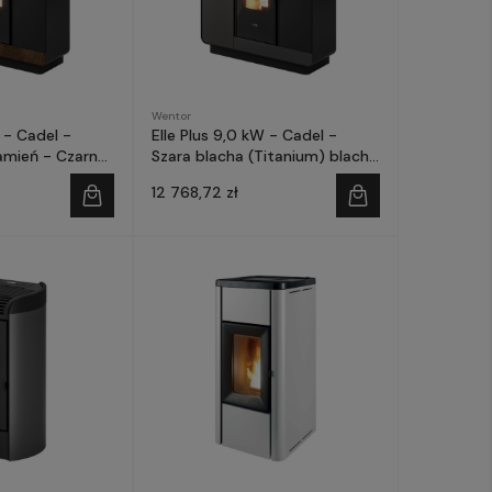
Wentor
 - Cadel -
Elle Plus 9,0 kW - Cadel -
amień - Czarne
Szara blacha (Titanium) blacha
- Czarne szkło
12 768,72 zł