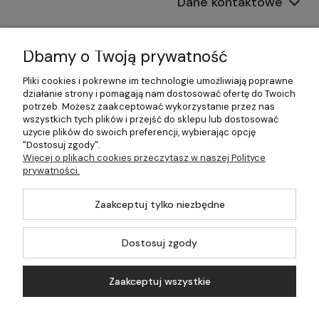
Dane kontaktowe
Informacje
Dbamy o Twoją prywatność
Płatności i dostawa
Pliki cookies i pokrewne im technologie umożliwiają poprawne
działanie strony i pomagają nam dostosować ofertę do Twoich
Pomoc
potrzeb. Możesz zaakceptować wykorzystanie przez nas
wszystkich tych plików i przejść do sklepu lub dostosować
Moje konto
użycie plików do swoich preferencji, wybierając opcję
"Dostosuj zgody".
Więcej o plikach cookies przeczytasz w naszej Polityce
prywatności.
©2026 Wszelkie Prawa Zastrzeżone | 499.pl - najlepszy sklep z
Zaakceptuj tylko niezbędne
kotłami na pellet
Master by
Ecommercy
Dostosuj zgody
Zaakceptuj wszystkie