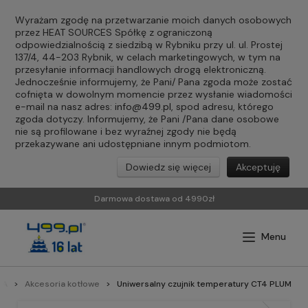
Wyrażam zgodę na przetwarzanie moich danych osobowych
przez HEAT SOURCES Spółkę z ograniczoną
odpowiedzialnością z siedzibą w Rybniku przy ul. ul. Prostej
137/4, 44-203 Rybnik, w celach marketingowych, w tym na
przesyłanie informacji handlowych drogą elektroniczną.
Jednocześnie informujemy, że Pani/ Pana zgoda może zostać
cofnięta w dowolnym momencie przez wysłanie wiadomości
e-mail na nasz adres:
info@499.pl
, spod adresu, którego
zgoda dotyczy. Informujemy, że Pani /Pana dane osobowe
nie są profilowane i bez wyraźnej zgody nie będą
przekazywane ani udostępniane innym podmiotom.
Dowiedz się więcej
Akceptuję
Darmowa dostawa od 4990zł
IA
Akcesoria kotłowe
Uniwersalny czujnik temperatury CT4 PLUM