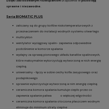
Dzięki zastosowanym rozwiązaniom
urządzenia te
pozostają
sprawne i niezawodne.
Seria BIOMATIC PLUS
zaliczany są do grupy kotłów niskotemperaturowych z
przeznaczeniem do instalacji wodnych systemu otwartego
multicyklon
wentylator wyciągowy spalin- zapewnia odpowiednie
podciśnienie w komorze spalania
wydajny za sprawą pionowego układu kanałów spalinowych,
które maksymalnie wykorzystują wytworzoną w nich energię
cieplną.
uniwersalny - łączy w sobie cechy kotła zasypowego oraz
podajnikowego
sprawnie wykorzystuje wytworzoną w nim energię cieplną
ceramiczna komora spalania kumuluje ciepło przez co
zapewnia spalanie paliwa o większej wilgotności
ceramiczna komora spalania otoczona płaszczem wodnym
eliminuje do minimum straty cieplne