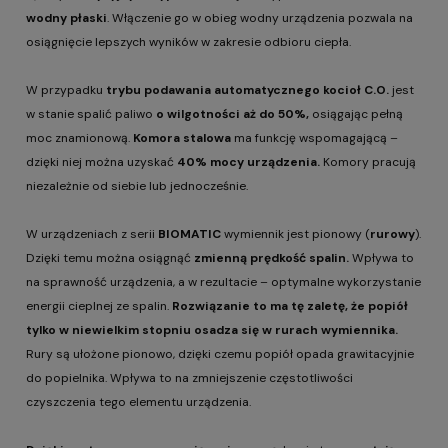
wodny płaski
. Włączenie go w obieg wodny urządzenia pozwala na
osiągnięcie lepszych wyników w zakresie odbioru ciepła.
W przypadku
trybu podawania automatycznego kocioł C.O.
jest
w stanie spalić paliwo
o wilgotności aż do 50%,
osiągając pełną
moc znamionową.
Komora stalowa
ma funkcję wspomagającą –
dzięki niej można uzyskać
40% mocy urządzenia.
Komory pracują
niezależnie od siebie lub jednocześnie.
W urządzeniach z serii
BIOMATIC
wymiennik jest pionowy (
rurowy
).
Dzięki temu można osiągnąć
zmienną prędkość spalin.
Wpływa to
na sprawność urządzenia, a w rezultacie – optymalne wykorzystanie
energii cieplnej ze spalin.
Rozwiązanie to ma tę zaletę, że popiół
tylko w niewielkim stopniu osadza się w rurach wymiennika.
Rury są ułożone pionowo, dzięki czemu popiół opada grawitacyjnie
do popielnika. Wpływa to na zmniejszenie częstotliwości
czyszczenia tego elementu urządzenia.