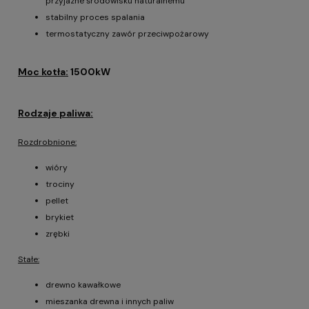
przyjazne środowisku naturalnemu
stabilny proces spalania
termostatyczny zawór przeciwpożarowy
Moc kotła:
1500kW
Rodzaje paliwa:
Rozdrobnione:
wióry
trociny
pellet
brykiet
zrębki
Stałe:
drewno kawałkowe
mieszanka drewna i innych paliw