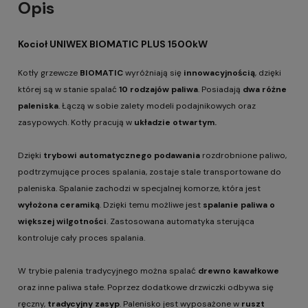
Opis
Kocioł UNIWEX BIOMATIC PLUS 1500kW
Kotły grzewcze
BIOMATIC
wyróżniają się
innowacyjnością
, dzięki
której są w stanie spalać
10 rodzajów paliwa
. Posiadają
dwa różne
paleniska
. Łączą w sobie zalety modeli podajnikowych oraz
zasypowych. Kotły pracują w
układzie otwartym.
Dzięki
trybowi automatycznego podawania
rozdrobnione paliwo,
podtrzymujące proces spalania, zostaje stale transportowane do
paleniska. Spalanie zachodzi w specjalnej komorze, która jest
wyłożona ceramiką
. Dzięki temu możliwe jest
spalanie paliwa o
większej wilgotności
. Zastosowana automatyka sterująca
kontroluje cały proces spalania.
W trybie palenia tradycyjnego można spalać
drewno kawałkowe
oraz inne paliwa stałe. Poprzez dodatkowe drzwiczki odbywa się
ręczny,
tradycyjny zasyp
. Palenisko jest wyposażone w
ruszt