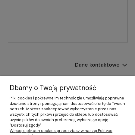
Dane kontaktowe
Informacje
Dbamy o Twoją prywatność
Płatności i dostawa
Pliki cookies i pokrewne im technologie umożliwiają poprawne
działanie strony i pomagają nam dostosować ofertę do Twoich
Pomoc
potrzeb. Możesz zaakceptować wykorzystanie przez nas
wszystkich tych plików i przejść do sklepu lub dostosować
Moje konto
użycie plików do swoich preferencji, wybierając opcję
"Dostosuj zgody".
Więcej o plikach cookies przeczytasz w naszej Polityce