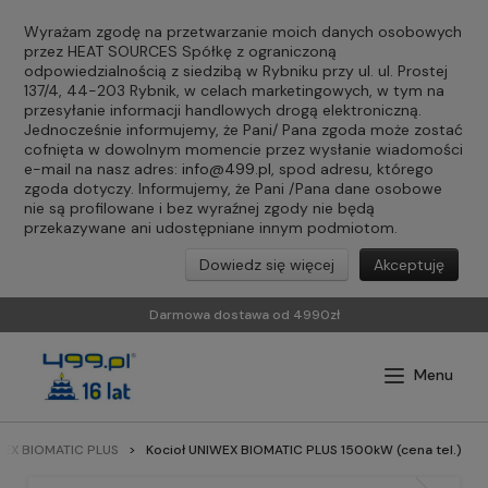
Wyrażam zgodę na przetwarzanie moich danych osobowych
przez HEAT SOURCES Spółkę z ograniczoną
odpowiedzialnością z siedzibą w Rybniku przy ul. ul. Prostej
137/4, 44-203 Rybnik, w celach marketingowych, w tym na
przesyłanie informacji handlowych drogą elektroniczną.
Jednocześnie informujemy, że Pani/ Pana zgoda może zostać
cofnięta w dowolnym momencie przez wysłanie wiadomości
e-mail na nasz adres:
info@499.pl
, spod adresu, którego
zgoda dotyczy. Informujemy, że Pani /Pana dane osobowe
nie są profilowane i bez wyraźnej zgody nie będą
przekazywane ani udostępniane innym podmiotom.
Dowiedz się więcej
Akceptuję
Darmowa dostawa od 4990zł
WEX BIOMATIC PLUS
Kocioł UNIWEX BIOMATIC PLUS 1500kW (cena tel.)