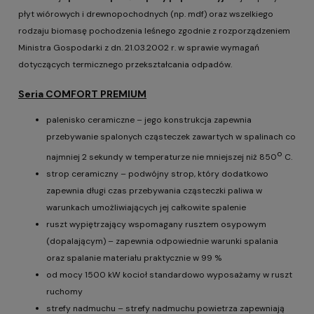
płyt wiórowych i drewnopochodnych (np. mdf) oraz wszelkiego
rodzaju biomasę pochodzenia leśnego zgodnie z rozporządzeniem
Ministra Gospodarki z dn. 21.03.2002 r. w sprawie wymagań
dotyczących termicznego przekształcania odpadów.
Seria COMFORT PREMIUM
palenisko ceramiczne – jego konstrukcja zapewnia
przebywanie spalonych cząsteczek zawartych w spalinach co
o
najmniej 2 sekundy w temperaturze nie mniejszej niż 850
C.
strop ceramiczny – podwójny strop, który dodatkowo
zapewnia długi czas przebywania cząsteczki paliwa w
warunkach umożliwiających jej całkowite spalenie
ruszt wypiętrzający wspomagany rusztem osypowym
(dopalającym) – zapewnia odpowiednie warunki spalania
oraz spalanie materiału praktycznie w 99 %
od mocy 1500 kW kocioł standardowo wyposażamy w ruszt
ruchomy
strefy nadmuchu – strefy nadmuchu powietrza zapewniają