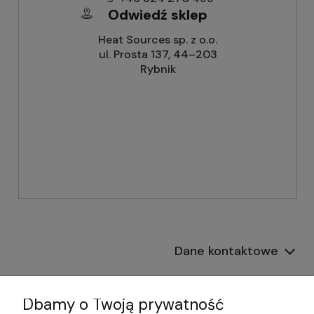
Odwiedź sklep
Heat Sources sp. z o.o.
ul. Prosta 137, 44–203
Rybnik
Dane kontaktowe
Informacje
Dbamy o Twoją prywatność
Płatności i dostawa