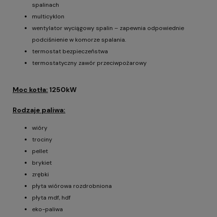
spalinach
multicyklon
wentylator wyciągowy spalin – zapewnia odpowiednie
podciśnienie w komorze spalania.
termostat bezpieczeństwa
termostatyczny zawór przeciwpożarowy
Moc kotła:
1250kW
Rodzaje paliwa:
wióry
trociny
pellet
brykiet
zrębki
płyta wiórowa rozdrobniona
płyta mdf, hdf
eko-paliwa