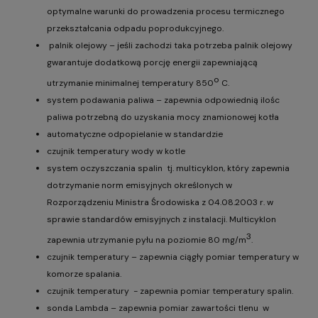
optymalne warunki do prowadzenia procesu termicznego
przekształcania odpadu poprodukcyjnego.
palnik olejowy – jeśli zachodzi taka potrzeba palnik olejowy
gwarantuje dodatkową porcję energii zapewniającą
o
utrzymanie minimalnej temperatury 850
C.
system podawania paliwa – zapewnia odpowiednią ilośc
paliwa potrzebną do uzyskania mocy znamionowej kotła
automatyczne odpopielanie w standardzie
czujnik temperatury wody w kotle
system oczyszczania spalin tj. multicyklon, który zapewnia
dotrzymanie norm emisyjnych określonych w
Rozporządzeniu Ministra Środowiska z 04.08.2003 r. w
sprawie standardów emisyjnych z instalacji. Multicyklon
3
zapewnia utrzymanie pyłu na poziomie 80 mg/m
.
czujnik temperatury – zapewnia ciągły pomiar temperatury w
komorze spalania.
czujnik temperatury - zapewnia pomiar temperatury spalin.
sonda Lambda – zapewnia pomiar zawartości tlenu w