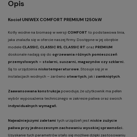
Opis
Kocioł UNIWEX COMFORT PREMIUM 1250kW
Kotły wodne na biomasę w wersji
COMFORT
to podstawowa linia,
jaka znalazła się w ofercie naszej firmy. Dostępne w jej obrębie
modele
CLASSIC, CLASSIC RS, CLASSIC RT
oraz
PREMIUM
doskonale nadają się do
ogrzewania różnych pomieszczeń
przemysłowych – stolarni, suszarni, magazynów czy szklarni.
Są to urządzenia
niskotemperaturowe
. Stosuje się je w
instalacjach wodnych – zarówno
otwartych
, jak i
zamkniętych
.
Zaawansowana konstrukcja
powoduje, że użytkownik ma pełen
wybór wyposażenia technicznego w zakresie paliwa oraz swoich
indywidualnych wymagań.
Najważniejszymi zaletami
tych urządzeń jest
niskie zużycie
paliwa przy jednoczesnym zachowaniu wysokiej sprawności.
Uzyskanie tych parametrów stało się możliwe dzięki zastosowaniu