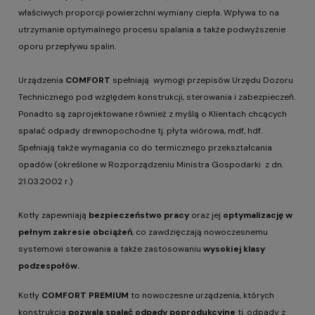
właściwych proporcji powierzchni wymiany ciepła. Wpływa to na
utrzymanie optymalnego procesu spalania a także podwyższenie
oporu przepływu spalin.
Urządzenia
COMFORT
spełniają wymogi przepisów Urzędu Dozoru
Technicznego pod względem konstrukcji, sterowania i zabezpieczeń.
Ponadto są zaprojektowane również z myślą o Klientach chcących
spalać odpady drewnopochodne tj. płyta wiórowa, mdf, hdf.
Spełniają także wymagania co do termicznego przekształcania
opadów (określone w Rozporządzeniu Ministra Gospodarki z dn.
21.03.2002 r.)
Kotły zapewniają
bezpieczeństwo pracy
oraz jej
optymalizację w
pełnym zakresie obciążeń
, co zawdzięczają nowoczesnemu
systemowi sterowania a także zastosowaniu
wysokiej klasy
podzespołów.
Kotły
COMFORT PREMIUM
to nowoczesne urządzenia, których
konstrukcja
pozwala spalać odpady poprodukcyjne
tj. odpady z