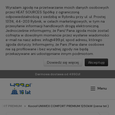
Wyrażam zgodę na przetwarzanie moich danych osobowych
przez HEAT SOURCES Spółkę z ograniczoną
odpowiedzialnością z siedzibą w Rybniku przy ul. ul. Prostej
137/4, 44-203 Rybnik, w celach marketingowych, w tym na
przesyłanie informacji handlowych drogą elektroniczną.
Jednocześnie informujemy, że Pani/ Pana zgoda może zostać
cofnięta w dowolnym momencie przez wysłanie wiadomości
e-mail na nasz adres:
info@499.pl
, spod adresu, którego
zgoda dotyczy. Informujemy, że Pani /Pana dane osobowe
nie są profilowane i bez wyraźnej zgody nie będą
przekazywane ani udostępniane innym podmiotom.
Dowiedz się więcej
Akceptuję
Darmowa dostawa od 4990zł
MFORT PREMIUM
Kocioł UNIWEX COMFORT PREMIUM 1250kW (cena tel.)