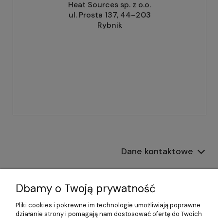
Heat Sources sp. z o.o.
ul. Prosta 137, 44–203
Rybnik
Dane kontaktowe
Informacje
Dbamy o Twoją prywatność
Płatności i dostawa
Pliki cookies i pokrewne im technologie umożliwiają poprawne
działanie strony i pomagają nam dostosować ofertę do Twoich
Pomoc