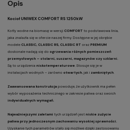
Opis
Kocioł UNIWEX COMFORT RS 1250kW
Kotły wodne na biomasę w wersji
COMFORT
to podstawowa linia,
jaka znalazła się w ofercie naszej firmy. Dostępne w jej obrębie
modele
CLASSIC, CLASSIC RS, CLASSIC RT
oraz
PREMIUM
doskonale nadają się do
ogrzewania różnych pomieszczeń
przemysłowych – stolarni, suszarni, magazynów czy szklarni.
Są to urządzenia
niskotemperaturowe
. Stosuje się je w
instalacjach wodnych – zarówno
otwartych
, jak i
zamkniętych
.
Zaawansowana konstrukcja
powoduje, że użytkownik ma pełen
wybór wyposażenia technicznego w zakresie paliwa oraz swoich
indywidualnych wymagań.
Najważniejszymi zaletami
tych urządzeń jest
niskie zużycie
paliwa przy jednoczesnym zachowaniu wysokiej sprawności.
Uzyskanie tych parametrów stało się możliwe dzięki zastosowaniu