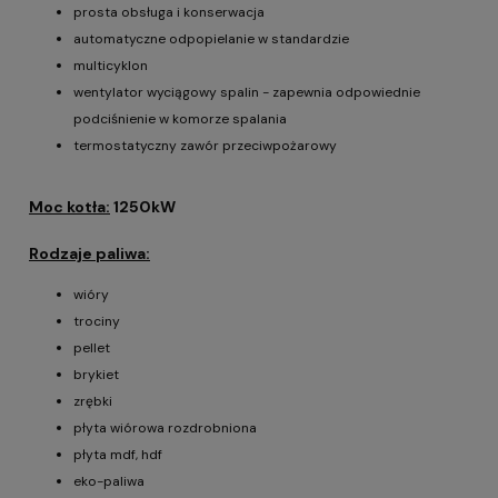
prosta obsługa i konserwacja
automatyczne odpopielanie w standardzie
multicyklon
wentylator wyciągowy spalin - zapewnia odpowiednie
podciśnienie w komorze spalania
termostatyczny zawór przeciwpożarowy
Moc kotła:
1250kW
Rodzaje paliwa:
wióry
trociny
pellet
brykiet
zrębki
płyta wiórowa rozdrobniona
płyta mdf, hdf
eko-paliwa