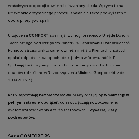
właściwych proporcji powierzchni wymiany ciepła. Wpływa to na
utrzymanie optymalnego procesu spalania a także podwyższenie
oporu przepływu spalin.
Urządzenia
COMFORT
spełniają wymogi przepisów Urzędu Dozoru
Technicznego pod względem konstrukcji, sterowania i zabezpieczeń.
Ponadto są zaprojektowane również z myślą o Klientach chcących
spalać odpady drewnopochodne tj. płyta wiórowa, mdf, hdf.
Spełniają także wymagania co do termicznego przekształcania
opadów (określone w Rozporządzeniu Ministra Gospodarki z dn.
21.03.2002 r.)
Kotły zapewniają
bezpieczeństwo pracy
oraz jej
optymalizację w
pełnym zakresie obciążeń
, co zawdzięczają nowoczesnemu
systemowi sterowania a także zastosowaniu
wysokiej klasy
podzespołów.
Seria COMFORT RS