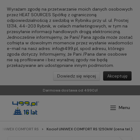
Wyrażam zgodę na przetwarzanie moich danych osobowych
przez HEAT SOURCES Spółkę z ograniczoną
odpowiedzialnością z siedzibą w Rybniku przy ul. ul. Prostej
137/4, 44-203 Rybnik, w celach marketingowych, w tym na
przesyłanie informacji handlowych drogą elektroniczną.
Jednocześnie informujemy, że Pani/ Pana zgoda może zostać
cofnięta w dowolnym momencie przez wysłanie wiadomości
e-mail na nasz adres:
info@499.pl
, spod adresu, którego
zgoda dotyczy. Informujemy, że Pani /Pana dane osobowe
nie są profilowane i bez wyraźnej zgody nie będą
przekazywane ani udostępniane innym podmiotom.
Dowiedz się więcej
Akceptuję
Darmowa dostawa od 4990zł
y UNIWEX COMFORT RS
Kocioł UNIWEX COMFORT RS 1250kW (cena tel.)