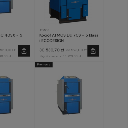
ATMOS
DC 40SX - 5
Kocioł ATMOS Dc 70S - 5 klasa
i ECODESIGN
30 530,70 zł
 980,00 zł
33 923,00 zł
80,00 zł
Najniższa cena:
33 923,00 zł
Promocja