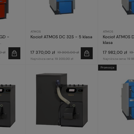
ATMOS
ATMOS
GD -
Kocioł ATMOS DC 32S - 5 klasa
Kocioł ATMOS 
klasa
17 370,00 zł
17 982,00 zł
0 zł
19 300,00 zł
19
ł
Najniższa cena:
19 300,00 zł
Najniższa cena:
19 9
Promocja