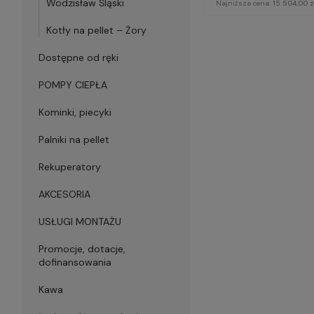
Wodzisław Śląski
Najniższa cena:
15 504,00 z
Kotły na pellet – Żory
Dostępne od ręki
POMPY CIEPŁA
Kominki, piecyki
Palniki na pellet
Rekuperatory
AKCESORIA
USŁUGI MONTAŻU
Promocje, dotacje,
dofinansowania
Kawa