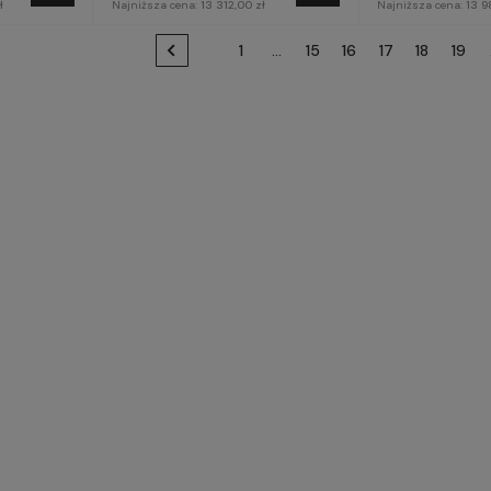
ł
Najniższa cena:
13 312,00 zł
Najniższa cena:
13 9
1
...
15
16
17
18
19