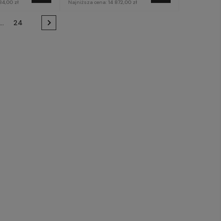
84,00 zł
Najniższa cena:
14 872,00 zł
...
24