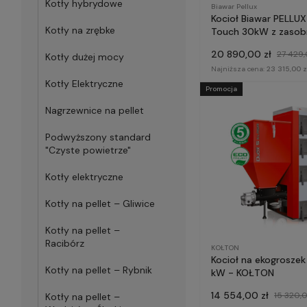
Kotły hybrydowe
Biawar Pellux
Kocioł Biawar PELLUX
Kotły na zrębke
Touch 30kW z zasob
300 l
20 890,00 zł
27 429,
Kotły dużej mocy
Najniższa cena:
23 315,00 z
Kotły Elektryczne
Promocja
Nagrzewnice na pellet
Podwyższony standard
"Czyste powietrze"
Kotły elektryczne
Kotły na pellet – Gliwice
Kotły na pellet –
Racibórz
KOŁTON
Kocioł na ekogroszek
Kotły na pellet – Rybnik
kW - KOŁTON
14 554,00 zł
15 320,0
Kotły na pellet –