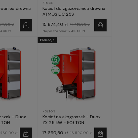
ATMOS
owaniea drewna
Kocioł do zgazowaniea drewna
ATMOS DC 25S
15 674,40 zł
571,00 zł
17 416,00 zł
14,00 zł
Najniższa cena:
17 416,00 zł
Promocja
KOŁTON
roszek - Duox
Kocioł na ekogroszek - Duox
ŁTON
ZX 25 kW - KOŁTON
17 660,50 zł
 480,00 zł
18 590,00 zł