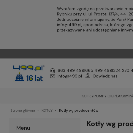
Wyrażam zgodę na przetwarzanie moic
Rybniku przy ul. ul. Prostej 137/4, 44
Jednocześnie informujemy, że Pani/ 
info@499.pl
, spod adresu, którego zg
przekazywane ani udostępniane inny
663 499 499
|
665 499 499
|
324 270 
info@499.pl
Odwiedź nas
KOTŁY
POMPY CIEPŁA
Komink
Strona główna
KOTŁY
Kotły wg producentów
Kotły wg pro
Menu