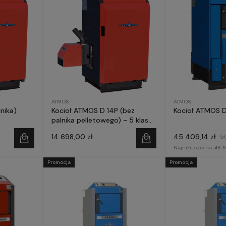
ATMOS
ATMOS
nika)
Kocioł ATMOS D 14P (bez
Kocioł ATMOS 
palnika pelletowego) - 5 klasa i
ECODESIGN
14 698,00 zł
45 409,14 zł
5
Najniższa cena:
48 6
Promocja
Promocja