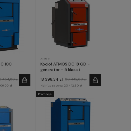
ATMOS
DC 100
Kocioł ATMOS DC 18 GD -
generator - 5 klasa i
ECODESIGN
18 398,34 zł
0 454,60 zł
20 442,60 zł
09,00 zł
Najniższa cena:
20 442,60 zł
Promocja