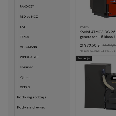
RAKOCZY
RED by MCZ
SAS
ATMOS
Kocioł ATMOS DC 25
generator - 5 klasa i
TEKLA
ECODESIGN
21 973,50 zł
24 415,0
VIESSMANN
Najniższa cena:
24 415,00 z
WINDHAGER
Promocja
Kozlusan
Zębiec
DEFRO
Kotły wg rodzaju
Kotły na drewno