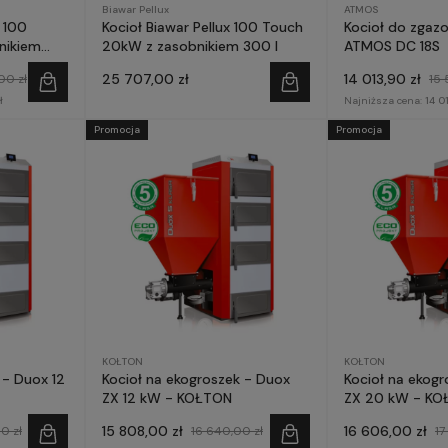
Biawar Pellux
ATMOS
 100
Kocioł Biawar Pellux 100 Touch
Kocioł do zgaz
nikiem
20kW z zasobnikiem 300 l
ATMOS DC 18S
25 707,00 zł
14 013,90 zł
00 zł
15 
ł
Najniższa cena:
14 0
Promocja
Promocja
KOŁTON
KOŁTON
 - Duox 12
Kocioł na ekogroszek - Duox
Kocioł na ekog
ZX 12 kW - KOŁTON
ZX 20 kW - KO
15 808,00 zł
16 606,00 zł
0 zł
16 640,00 zł
17