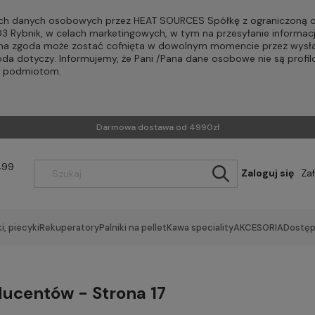
h danych osobowych przez HEAT SOURCES Spółkę z ograniczoną od
-203 Rybnik, w celach marketingowych, w tym na przesyłanie informac
Pana zgoda może zostać cofnięta w dowolnym momencie przez wysła
oda dotyczy. Informujemy, że Pani /Pana dane osobowe nie są profi
m podmiotom.
Darmowa dostawa od 4990zł
499
Zaloguj się
Za
i, piecyki
Rekuperatory
Palniki na pellet
Kawa speciality
AKCESORIA
Dostęp
ducentów - Strona 17