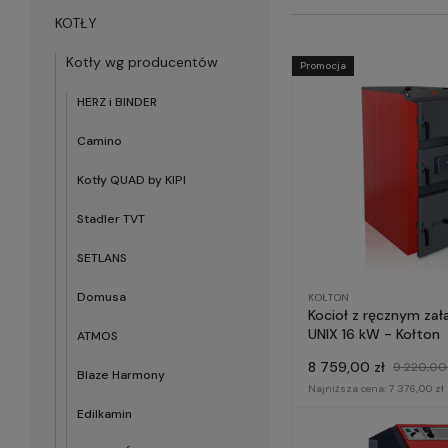
KOTŁY
Kotły wg producentów
Promocja
HERZ i BINDER
Camino
Kotły QUAD by KIPI
Stadler TVT
SETLANS
Domusa
KOŁTON
Kocioł z ręcznym za
UNIX 16 kW - Kołton
ATMOS
8 759,00 zł
9 220,00 
Blaze Harmony
Najniższa cena:
7 376,00 zł
Edilkamin