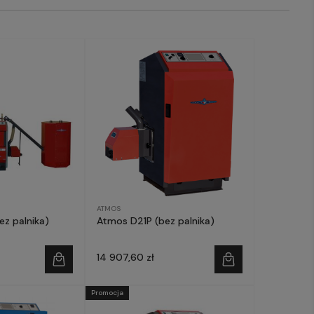
ATMOS
z palnika)
Atmos D21P (bez palnika)
14 907,60 zł
Promocja