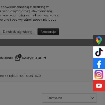
powiedzialnością z siedzibą w
ji handlowych drogą elektroniczną.
nie wiadomości e-mail na nasz adres:
lowane i bez wyraźnej zgody nie będą
Dowiedz się więcej
Akceptuję
0
łóż konto
Koszyk:
0,00 zł
ne od ręki
USŁUGI MONTAŻU