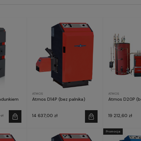
ATMOS
ATMOS
ładunkiem
Atmos D14P (bez palnika)
Atmos D20P (be
14 637,00 zł
19 212,60 zł
zł
Promocja