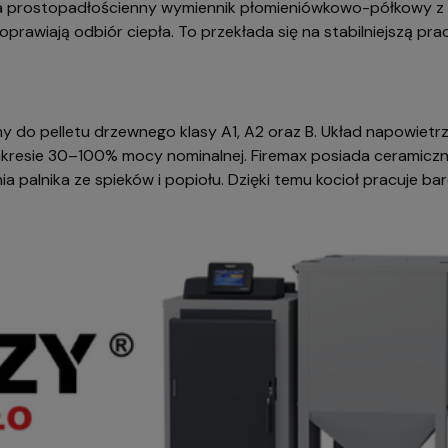
ma prostopadłościenny wymiennik płomieniówkowo-półkowy z
oprawiają odbiór ciepła. To przekłada się na stabilniejszą p
any do pelletu drzewnego klasy A1, A2 oraz B. Układ napowie
zakresie 30–100% mocy nominalnej. Firemax posiada ceramicz
palnika ze spieków i popiołu. Dzięki temu kocioł pracuje ba