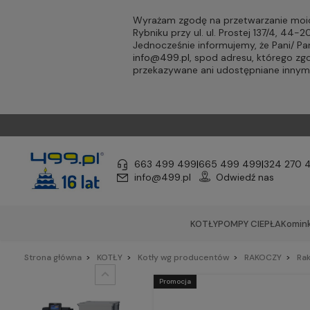
Wyrażam zgodę na przetwarzanie moic
Rybniku przy ul. ul. Prostej 137/4, 44
Jednocześnie informujemy, że Pani/ 
info@499.pl
, spod adresu, którego zg
przekazywane ani udostępniane inny
663 499 499
|
665 499 499
|
324 270 
info@499.pl
Odwiedź nas
KOTŁY
POMPY CIEPŁA
Komink
Strona główna
KOTŁY
Kotły wg producentów
RAKOCZY
Rak
Promocja