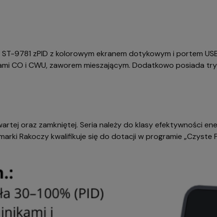
 ST-9781 zPID z kolorowym ekranem dotykowym i portem USB.
pami CO i CWU, zaworem mieszającym. Dodatkowo posiada tryb
artej oraz zamkniętej. Seria należy do klasy efektywności en
arki Rakoczy kwalifikuje się do dotacji w programie „Czyste 