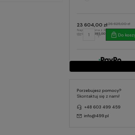
26 625,00 zł
23 604,00 zł
Najniższa cena z 30 dni przed
obniżką:
24 385,00 zł
Do kosz
Porzebujesz pomocy?
Skontaktuj się z nami!
+48 603 499 459
info@499.pl