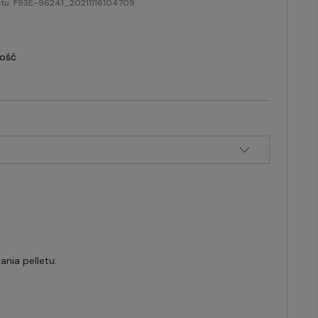
tu:
F93E-96241_20211116104709
lość
nia pelletu: