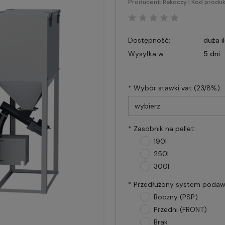
Producent:
Rakoczy
| Kod produk
Dostępność:
duża i
Wysyłka w:
5 dni
*
Wybór stawki vat (23/8%):
*
Zasobnik na pellet:
190l
250l
300l
*
Przedłużony system podawa
Boczny (PSP)
Przedni (FRONT)
Brak