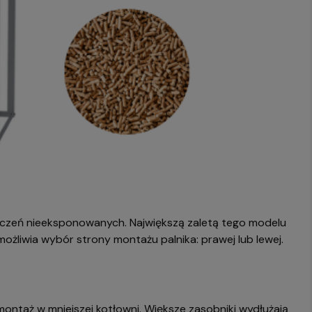
zczeń nieeksponowanych. Największą zaletą tego modelu
ożliwia wybór strony montażu palnika: prawej lub lewej.
montaż w mniejszej kotłowni. Większe zasobniki wydłużają