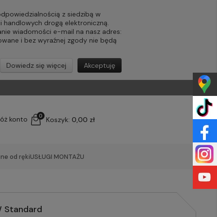
powiedzialnością z siedzibą w
ji handlowych drogą elektroniczną.
nie wiadomości e-mail na nasz adres:
lowane i bez wyraźnej zgody nie będą
Dowiedz się więcej
Akceptuję
0
łóż konto
Koszyk:
0,00 zł
ne od ręki
USŁUGI MONTAŻU
W Standard