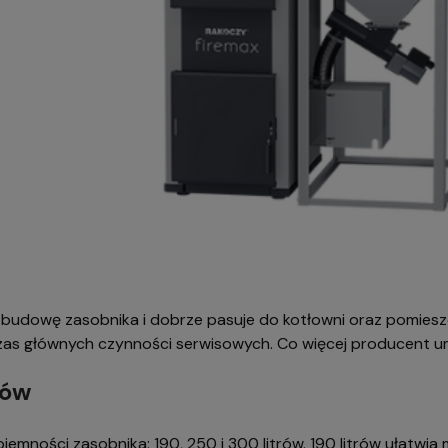
 budowę zasobnika i dobrze pasuje do kotłowni oraz pomies
czas głównych czynności serwisowych. Co więcej producent um
rów
emności zasobnika: 190, 250 i 300 litrów. 190 litrów ułatwia 