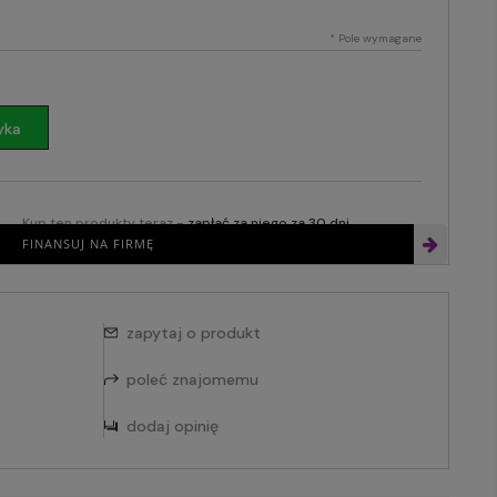
*
Pole wymagane
yka
Kup ten produkty teraz -
zapłać za niego za 30 dni
FINANSUJ NA FIRMĘ
zapytaj o produkt
poleć znajomemu
dodaj opinię