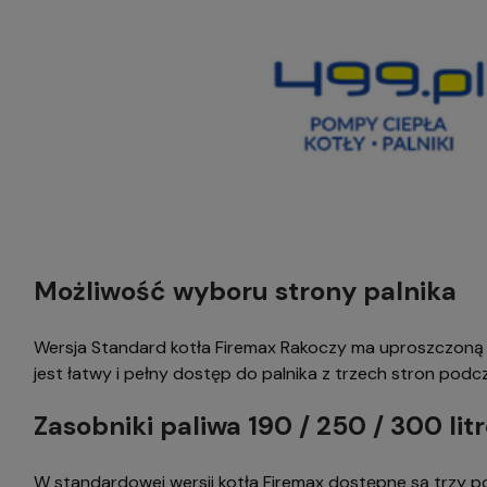
Możliwość wyboru strony palnika
Wersja Standard kotła Firemax Rakoczy ma uproszczoną
jest łatwy i pełny dostęp do palnika z trzech stron pod
Zasobniki paliwa 190 / 250 / 300 lit
W standardowej wersji kotła Firemax dostępne są trzy poj