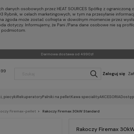
h danych osobowych przez HEAT SOURCES Spółkę z ograniczoną od
-203 Rybnik, w celach marketingowych, w tym na przesyłanie informac
Pana zgoda może zostać cofnięta w dowolnym momencie przez wysła
oda dotyczy. Informujemy, że Pani /Pana dane osobowe nie są profi
m podmiotom.
Darmowa dostawa od 4990zł
499
Zaloguj się
Za
i, piecyki
Rekuperatory
Palniki na pellet
Kawa speciality
AKCESORIA
Dostęp
oczy Firemax-pellet
Rakoczy Firemax 30kW Standard
Rakoczy Firemax 30k