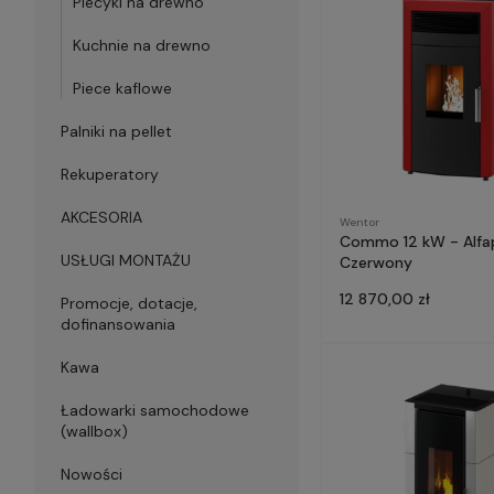
Piecyki na drewno
Kuchnie na drewno
Piece kaflowe
Palniki na pellet
Rekuperatory
AKCESORIA
Wentor
Commo 12 kW - Alfa
USŁUGI MONTAŻU
Czerwony
12 870,00 zł
Promocje, dotacje,
dofinansowania
Kawa
Ładowarki samochodowe
(wallbox)
Nowości