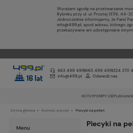
Wyrażam zgodę na przetwarzanie moic
Rybniku przy ul. ul. Prostej 137/4, 44
Jednocześnie informujemy, że Pani/ 
info@499.pl
, spod adresu, którego zg
przekazywane ani udostępniane inny
663 499 499
|
665 499 499
|
324 270 
info@499.pl
Odwiedź nas
KOTŁY
POMPY CIEPŁA
Komink
Strona główna
Kominki, piecyki
Piecyki na pellet
Piecyki na pe
Menu