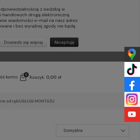
powiedzialnością z siedzibą w
ji handlowych drogą elektroniczną.
nie wiadomości e-mail na nasz adres:
lowane i bez wyraźnej zgody nie będą
Dowiedz się więcej
Akceptuję
0
łóż konto
Koszyk:
0,00 zł
ne od ręki
USŁUGI MONTAŻU