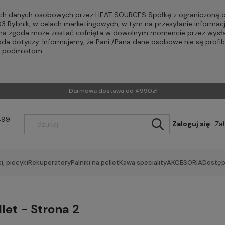
h danych osobowych przez HEAT SOURCES Spółkę z ograniczoną od
-203 Rybnik, w celach marketingowych, w tym na przesyłanie informac
Pana zgoda może zostać cofnięta w dowolnym momencie przez wysła
oda dotyczy. Informujemy, że Pani /Pana dane osobowe nie są profi
m podmiotom.
Darmowa dostawa od 4990zł
499
Zaloguj się
Za
i, piecyki
Rekuperatory
Palniki na pellet
Kawa speciality
AKCESORIA
Dostęp
llet - Strona 2