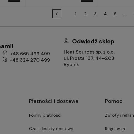
1
2
3
4
5
...
Odwiedź sklep
nami!
Heat Sources sp. z o.o.
+48 665 499 499
ul. Prosta 137, 44–203
+48 324 270 499
Rybnik
Płatności i dostawa
Pomoc
Formy płatności
Zwroty i rekla
Czas i koszty dostawy
Regulamin