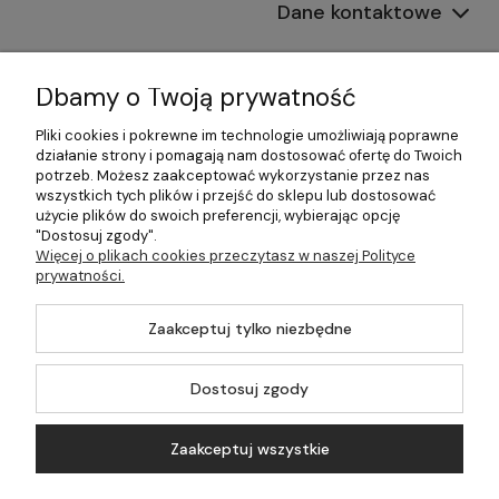
Dane kontaktowe
Informacje
Dbamy o Twoją prywatność
Płatności i dostawa
Pliki cookies i pokrewne im technologie umożliwiają poprawne
działanie strony i pomagają nam dostosować ofertę do Twoich
Pomoc
potrzeb. Możesz zaakceptować wykorzystanie przez nas
wszystkich tych plików i przejść do sklepu lub dostosować
Moje konto
użycie plików do swoich preferencji, wybierając opcję
"Dostosuj zgody".
Więcej o plikach cookies przeczytasz w naszej Polityce
prywatności.
©2026 Wszelkie Prawa Zastrzeżone | 499.pl - najlepszy sklep z
Zaakceptuj tylko niezbędne
kotłami na pellet
Master by
Ecommercy
Dostosuj zgody
Zaakceptuj wszystkie