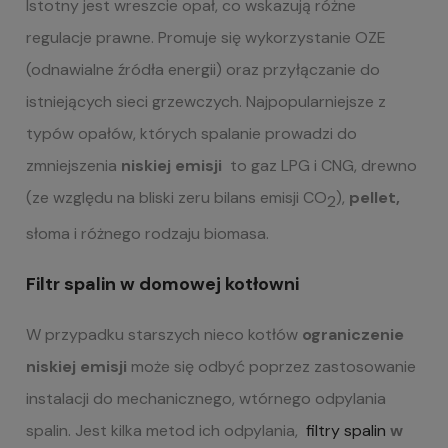
Istotny jest wreszcie opał, co wskazują różne
regulacje prawne. Promuje się wykorzystanie OZE
(odnawialne źródła energii) oraz przyłączanie do
istniejących sieci grzewczych. Najpopularniejsze z
typów opałów, których spalanie prowadzi do
zmniejszenia
niskiej emisji
to gaz LPG i CNG, drewno
(ze względu na bliski zeru bilans emisji CO
),
pellet,
2
słoma i różnego rodzaju biomasa.
Filtr spalin w domowej kotłowni
W przypadku starszych nieco kotłów
ograniczenie
niskiej emisji
może się odbyć poprzez zastosowanie
instalacji do mechanicznego, wtórnego odpylania
spalin. Jest kilka metod ich odpylania,
filtry spalin
w