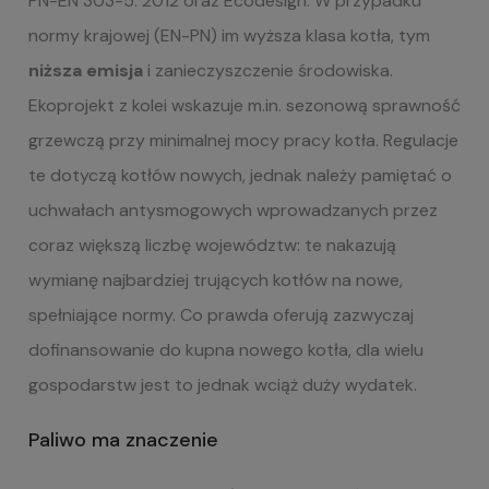
PN-EN 303-5: 2012 oraz Ecodesign. W przypadku
normy krajowej (EN-PN) im wyższa klasa kotła, tym
niższa emisja
i zanieczyszczenie środowiska.
Ekoprojekt z kolei wskazuje m.in. sezonową sprawność
grzewczą przy minimalnej mocy pracy kotła. Regulacje
te dotyczą kotłów nowych, jednak należy pamiętać o
uchwałach antysmogowych wprowadzanych przez
coraz większą liczbę województw: te nakazują
wymianę najbardziej trujących kotłów na nowe,
spełniające normy. Co prawda oferują zazwyczaj
dofinansowanie do kupna nowego kotła, dla wielu
gospodarstw jest to jednak wciąż duży wydatek.
Paliwo ma znaczenie