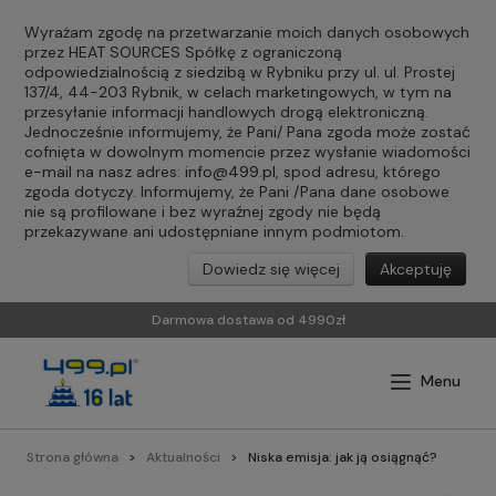
Wyrażam zgodę na przetwarzanie moich danych osobowych
przez HEAT SOURCES Spółkę z ograniczoną
odpowiedzialnością z siedzibą w Rybniku przy ul. ul. Prostej
137/4, 44-203 Rybnik, w celach marketingowych, w tym na
przesyłanie informacji handlowych drogą elektroniczną.
Jednocześnie informujemy, że Pani/ Pana zgoda może zostać
cofnięta w dowolnym momencie przez wysłanie wiadomości
e-mail na nasz adres:
info@499.pl
, spod adresu, którego
zgoda dotyczy. Informujemy, że Pani /Pana dane osobowe
nie są profilowane i bez wyraźnej zgody nie będą
przekazywane ani udostępniane innym podmiotom.
Dowiedz się więcej
Akceptuję
Darmowa dostawa od 4990zł
Strona główna
Aktualności
Niska emisja: jak ją osiągnąć?