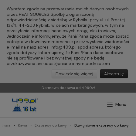
Wyrażam zgodę na przetwarzanie moich danych osobowych
przez HEAT SOURCES Spółkę z ograniczoną
odpowiedzialnością z siedzibą w Rybniku przy ul. ul. Prostej
137/4, 44-203 Rybnik, w celach marketingowych, w tym na
przesyłanie informacji handlowych drogą elektroniczną.
Jednocześnie informujemy, że Pani/ Pana zgoda może zostać
cofnięta w dowolnym momencie przez wysłanie wiadomości
e-mail na nasz adres:
info@499.pl
, spod adresu, którego
zgoda dotyczy. Informujemy, że Pani /Pana dane osobowe
nie są profilowane i bez wyraźnej zgody nie będą
przekazywane ani udostępniane innym podmiotom.
Dowiedz się więcej
Akceptuję
Darmowa dostawa od 4990zł
główna
Kawa
Ekspresy do kawy
Dzwigniowe ekspresy do kawy