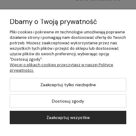
Informacje
Dbamy o Twoją prywatność
Płatności i dostawa
Pliki cookies i pokrewne im technologie umożliwiają poprawne
działanie strony i pomagają nam dostosować ofertę do Twoich
Pomoc
potrzeb. Możesz zaakceptować wykorzystanie przez nas
wszystkich tych plików i przejść do sklepu lub dostosować
Moje konto
użycie plików do swoich preferencji, wybierając opcję
"Dostosuj zgody".
Więcej o plikach cookies przeczytasz w naszej Polityce
prywatności.
©2026 Wszelkie Prawa Zastrzeżone | 499.pl - najlepszy sklep z
Zaakceptuj tylko niezbędne
kotłami na pellet
Master by
Ecommercy
Dostosuj zgody
Zaakceptuj wszystkie