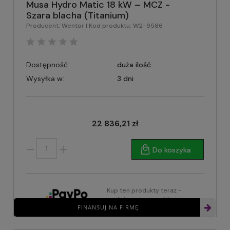
Musa Hydro Matic 18 kW – MCZ -
Szara blacha (Titanium)
Producent:
Wentor
| Kod produktu:
W2-9586
Dostępność:
duża ilość
Wysyłka w:
3 dni
22 836,21 zł
Do koszyka
Kup ten produkty teraz -
zapłać za niego za 30 dni
FINANSUJ NA FIRMĘ