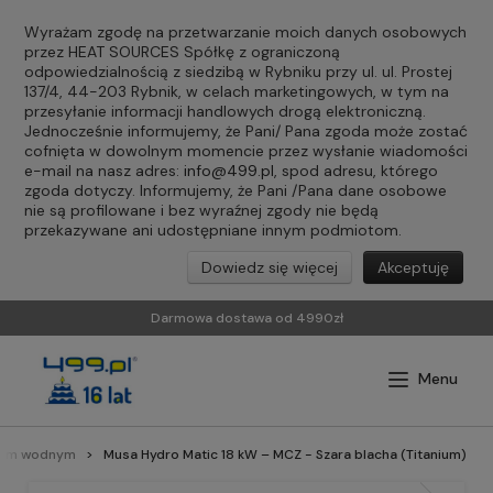
Wyrażam zgodę na przetwarzanie moich danych osobowych
przez HEAT SOURCES Spółkę z ograniczoną
odpowiedzialnością z siedzibą w Rybniku przy ul. ul. Prostej
137/4, 44-203 Rybnik, w celach marketingowych, w tym na
przesyłanie informacji handlowych drogą elektroniczną.
Jednocześnie informujemy, że Pani/ Pana zgoda może zostać
cofnięta w dowolnym momencie przez wysłanie wiadomości
e-mail na nasz adres:
info@499.pl
, spod adresu, którego
zgoda dotyczy. Informujemy, że Pani /Pana dane osobowe
nie są profilowane i bez wyraźnej zgody nie będą
przekazywane ani udostępniane innym podmiotom.
Dowiedz się więcej
Akceptuję
Darmowa dostawa od 4990zł
czem wodnym
Musa Hydro Matic 18 kW – MCZ - Szara blacha (Titanium)