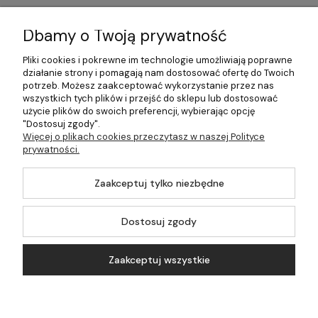
Informacje
Dbamy o Twoją prywatność
Płatności i dostawa
Pliki cookies i pokrewne im technologie umożliwiają poprawne
działanie strony i pomagają nam dostosować ofertę do Twoich
Pomoc
potrzeb. Możesz zaakceptować wykorzystanie przez nas
wszystkich tych plików i przejść do sklepu lub dostosować
Moje konto
użycie plików do swoich preferencji, wybierając opcję
"Dostosuj zgody".
Więcej o plikach cookies przeczytasz w naszej Polityce
prywatności.
©2026 Wszelkie Prawa Zastrzeżone | 499.pl - najlepszy sklep z
Zaakceptuj tylko niezbędne
kotłami na pellet
Master by
Ecommercy
Dostosuj zgody
Zaakceptuj wszystkie
Pokaż pełną wersję strony