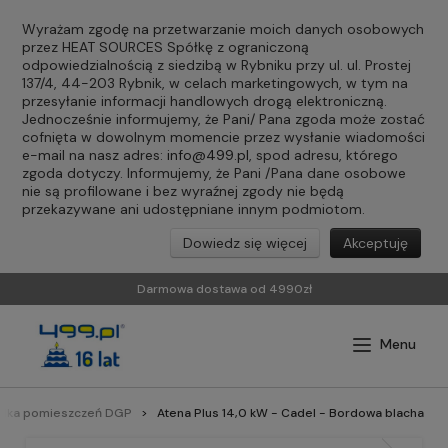
Wyrażam zgodę na przetwarzanie moich danych osobowych
przez HEAT SOURCES Spółkę z ograniczoną
odpowiedzialnością z siedzibą w Rybniku przy ul. ul. Prostej
137/4, 44-203 Rybnik, w celach marketingowych, w tym na
przesyłanie informacji handlowych drogą elektroniczną.
Jednocześnie informujemy, że Pani/ Pana zgoda może zostać
cofnięta w dowolnym momencie przez wysłanie wiadomości
e-mail na nasz adres:
info@499.pl
, spod adresu, którego
zgoda dotyczy. Informujemy, że Pani /Pana dane osobowe
nie są profilowane i bez wyraźnej zgody nie będą
przekazywane ani udostępniane innym podmiotom.
Dowiedz się więcej
Akceptuję
Darmowa dostawa od 4990zł
kilka pomieszczeń DGP
Atena Plus 14,0 kW - Cadel - Bordowa blacha