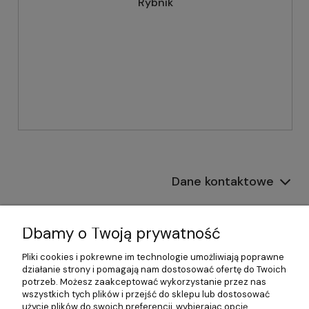
Rybnik
Dane kontaktowe
Informacje
Dbamy o Twoją prywatność
Płatności i dostawa
Pliki cookies i pokrewne im technologie umożliwiają poprawne
działanie strony i pomagają nam dostosować ofertę do Twoich
Pomoc
potrzeb. Możesz zaakceptować wykorzystanie przez nas
wszystkich tych plików i przejść do sklepu lub dostosować
Moje konto
użycie plików do swoich preferencji, wybierając opcję