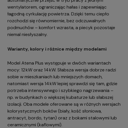
automatycznie przejść w tryb pracy z jednym
wentylatorem, ograniczając hałas i zapewniając
łagodną cyrkulację powietrza. Dzięki temu ciepło
rozchodzi się równomiernie, bez odczuwalnych
podmuchów – komfort wzrasta, a piecyk pozostaje
niemal niesłyszalny.
Warianty, kolory i różnice między modelami
Model Atena Plus występuje w dwóch wariantach
mocy: 12 kW oraz 14 kW. Słabsza wersja dobrze radzi
sobie w mieszkaniach lub mniejszych domach,
natomiast wersja 14 kW lepiej sprawdzi się tam, gdzie
potrzeba intensywnego i szybkiego nagrzewania –
np. w budynkach o większej kubaturze lub słabszej
izolacji. Oba modele oferowane są w różnych wersjach
kolorystycznych boków (biały, kość słoniowa,
antracyt, bordo, tytan) oraz z bokami stalowymi lub
ceramicznymi (kaflowymi).