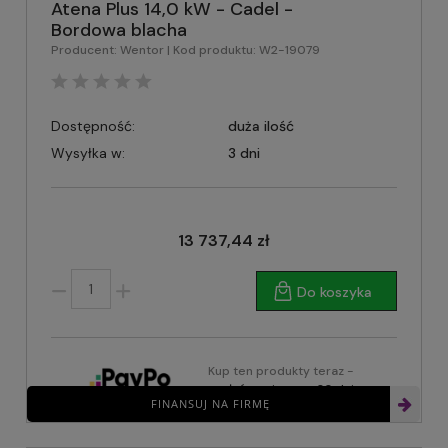
Atena Plus 14,0 kW - Cadel -
Bordowa blacha
Producent:
Wentor
| Kod produktu:
W2-19079
Dostępność:
duża ilość
Wysyłka w:
3 dni
13 737,44 zł
Do koszyka
Kup ten produkty teraz -
zapłać za niego za 30 dni
FINANSUJ NA FIRMĘ