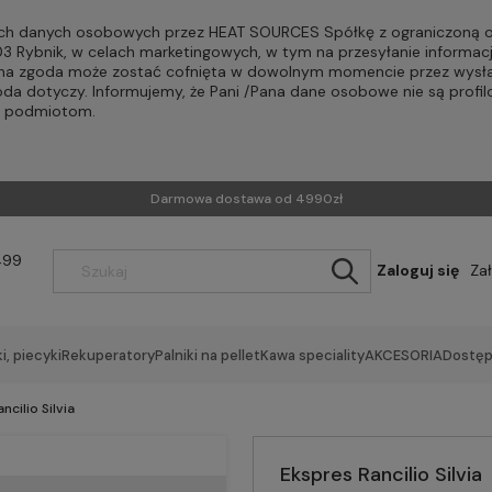
h danych osobowych przez HEAT SOURCES Spółkę z ograniczoną od
-203 Rybnik, w celach marketingowych, w tym na przesyłanie informac
Pana zgoda może zostać cofnięta w dowolnym momencie przez wysła
oda dotyczy. Informujemy, że Pani /Pana dane osobowe nie są profi
m podmiotom.
Darmowa dostawa od 4990zł
499
Zaloguj się
Za
i, piecyki
Rekuperatory
Palniki na pellet
Kawa speciality
AKCESORIA
Dostęp
ncilio Silvia
Ekspres Rancilio Silvia