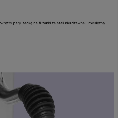
ętło pary, tackę na filiżanki ze stali nierdzewnej i mosiężną