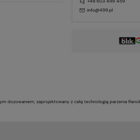
+48 603 499 459
info@499.pl
nym dozowaniem, zaprojektowany z całą technologią parzenia Ranc