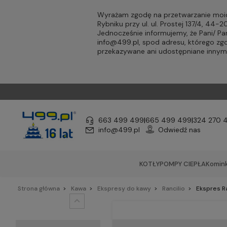
Wyrażam zgodę na przetwarzanie moic
Rybniku przy ul. ul. Prostej 137/4, 44
Jednocześnie informujemy, że Pani/ 
info@499.pl
, spod adresu, którego zg
przekazywane ani udostępniane inny
663 499 499
|
665 499 499
|
324 270 
info@499.pl
Odwiedź nas
KOTŁY
POMPY CIEPŁA
Komink
Strona główna
Kawa
Ekspresy do kawy
Rancilio
Ekspres Ra