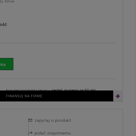
tu:
Silvia
lość
yka
Kup ten produkty teraz -
zapłać za niego za 30 dni
FINANSUJ NA FIRMĘ
zapytaj o produkt
poleć znajomemu