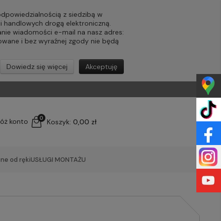
powiedzialnością z siedzibą w
ji handlowych drogą elektroniczną.
nie wiadomości e-mail na nasz adres:
lowane i bez wyraźnej zgody nie będą
Dowiedz się więcej
Akceptuję
0
łóż konto
Koszyk:
0,00 zł
ne od ręki
USŁUGI MONTAŻU