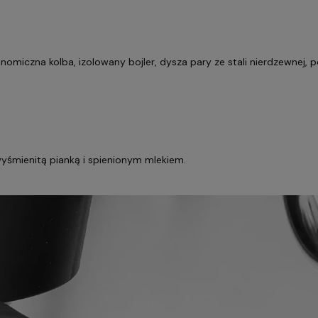
iczna kolba, izolowany bojler, dysza pary ze stali nierdzewnej, pokr
wyśmienitą pianką i spienionym mlekiem.