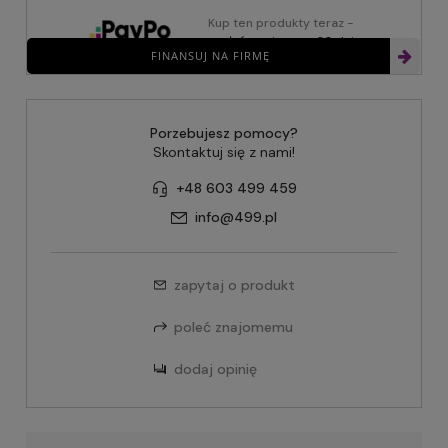
Kup ten produkty teraz -
zapłać za niego za 30 dni
FINANSUJ NA FIRMĘ
Porzebujesz pomocy?
Skontaktuj się z nami!
+48 603 499 459
info@499.pl
zapytaj o produkt
poleć znajomemu
dodaj opinię