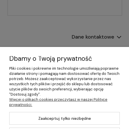
Dane kontaktowe
Informacje
Dbamy o Twoją prywatność
Płatności i dostawa
Pliki cookies i pokrewne im technologie umożliwiają poprawne
działanie strony i pomagają nam dostosować ofertę do Twoich
Pomoc
potrzeb. Możesz zaakceptować wykorzystanie przez nas
wszystkich tych plików i przejść do sklepu lub dostosować
Moje konto
użycie plików do swoich preferencji, wybierając opcję
"Dostosuj zgody".
Więcej o plikach cookies przeczytasz w naszej Polityce
prywatności.
©2026 Wszelkie Prawa Zastrzeżone | 499.pl - najlepszy sklep z
Zaakceptuj tylko niezbędne
kotłami na pellet