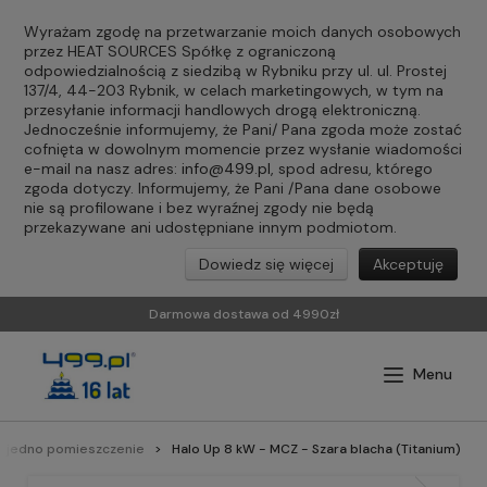
Wyrażam zgodę na przetwarzanie moich danych osobowych
przez HEAT SOURCES Spółkę z ograniczoną
odpowiedzialnością z siedzibą w Rybniku przy ul. ul. Prostej
137/4, 44-203 Rybnik, w celach marketingowych, w tym na
przesyłanie informacji handlowych drogą elektroniczną.
Jednocześnie informujemy, że Pani/ Pana zgoda może zostać
cofnięta w dowolnym momencie przez wysłanie wiadomości
e-mail na nasz adres:
info@499.pl
, spod adresu, którego
zgoda dotyczy. Informujemy, że Pani /Pana dane osobowe
nie są profilowane i bez wyraźnej zgody nie będą
przekazywane ani udostępniane innym podmiotom.
Dowiedz się więcej
Akceptuję
Darmowa dostawa od 4990zł
a jedno pomieszczenie
Halo Up 8 kW - MCZ - Szara blacha (Titanium)