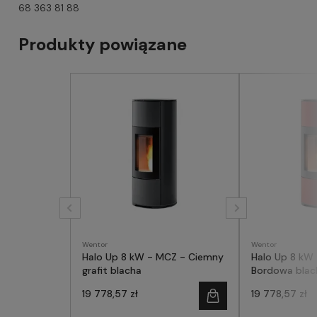
68 363 81 88
Produkty powiązane
Wentor
Wentor
Halo Up 8 kW - MCZ - Ciemny
Halo Up 8 kW
grafit blacha
Bordowa blac
19 778,57 zł
19 778,57 zł