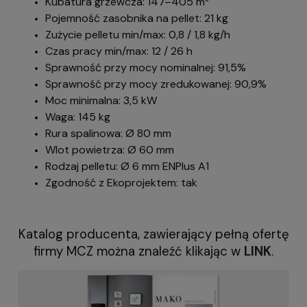
Kubatura grzewcza: 147–405 m³
Pojemność zasobnika na pellet: 21 kg
Zużycie pelletu min/max: 0,8 / 1,8 kg/h
Czas pracy min/max: 12 / 26 h
Sprawność przy mocy nominalnej: 91,5%
Sprawność przy mocy zredukowanej: 90,9%
Moc minimalna: 3,5 kW
Waga: 145 kg
Rura spalinowa: Ø 80 mm
Wlot powietrza: Ø 60 mm
Rodzaj pelletu: Ø 6 mm ENPlus A1
Zgodność z Ekoprojektem: tak
Katalog producenta, zawierający pełną ofertę
firmy MCZ można znaleźć klikając w
LINK
.