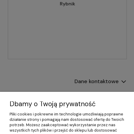
Rybnik
Dane kontaktowe
Informacje
Dbamy o Twoją prywatność
Płatności i dostawa
Pliki cookies i pokrewne im technologie umożliwiają poprawne
działanie strony i pomagają nam dostosować ofertę do Twoich
Pomoc
potrzeb. Możesz zaakceptować wykorzystanie przez nas
wszystkich tych plików i przejść do sklepu lub dostosować
Moje konto