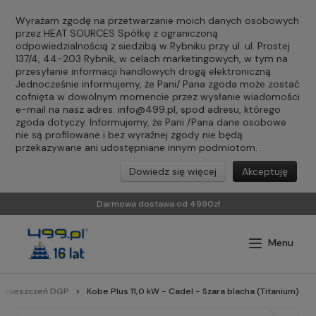
Wyrażam zgodę na przetwarzanie moich danych osobowych
przez HEAT SOURCES Spółkę z ograniczoną
odpowiedzialnością z siedzibą w Rybniku przy ul. ul. Prostej
137/4, 44-203 Rybnik, w celach marketingowych, w tym na
przesyłanie informacji handlowych drogą elektroniczną.
Jednocześnie informujemy, że Pani/ Pana zgoda może zostać
cofnięta w dowolnym momencie przez wysłanie wiadomości
e-mail na nasz adres:
info@499.pl
, spod adresu, którego
zgoda dotyczy. Informujemy, że Pani /Pana dane osobowe
nie są profilowane i bez wyraźnej zgody nie będą
przekazywane ani udostępniane innym podmiotom.
Dowiedz się więcej
Akceptuję
Darmowa dostawa od 4990zł
 pomieszczeń DGP
Kobe Plus 11,0 kW - Cadel - Szara blacha (Titanium)