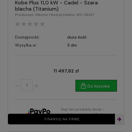
Kobe Plus 11,0 kW - Cadel - Szara
blacha (Titanium)
Producent:
Wentor
| Kod produktu:
W2-28337
Dostępność:
duża ilość
Wysyłka w:
3 dni
11 497,82 zł
Do koszyka
Kup ten produkty teraz -
zapłać za niego za 30 dni
FINANSUJ NA FIRMĘ