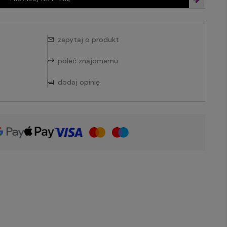
zapytaj o produkt
poleć znajomemu
dodaj opinię