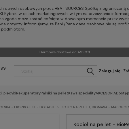
h danych osobowych przez HEAT SOURCES Spółkę z ograniczoną od
-203 Rybnik, w celach marketingowych, w tym na przesyłanie informac
Pana zgoda może zostać cofnięta w dowolnym momencie przez wysła
oda dotyczy. Informujemy, że Pani /Pana dane osobowe nie są profi
m podmiotom.
Darmowa dostawa od 4990zł
499
Zaloguj się
Za
i, piecyki
Rekuperatory
Palniki na pellet
Kawa speciality
AKCESORIA
Dostęp
OLSKA - EKOPROJEKT - DOTACJE
KOTŁY NA PELLET, BIOMASA - MAŁOPOL
Kocioł na pellet - Bi