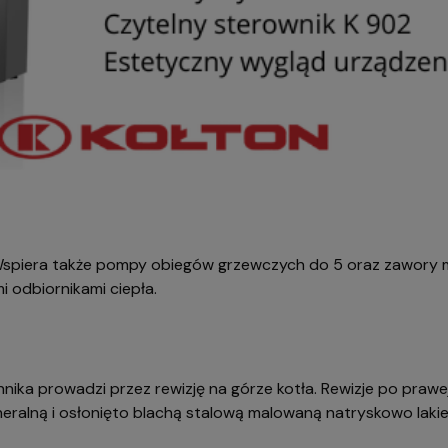
 Wspiera także pompy obiegów grzewczych do 5 oraz zawory mi
i odbiornikami ciepła.
nika prowadzi przez rewizję na górze kotła. Rewizje po prawe
neralną i osłonięto blachą stalową malowaną natryskowo laki