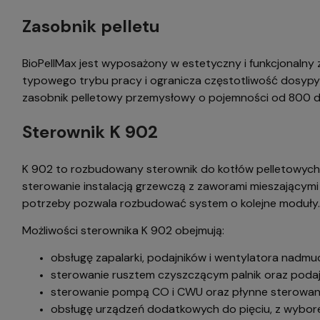
Zasobnik pelletu
BioPellMax jest wyposażony w estetyczny i funkcjonalny 
typowego trybu pracy i ogranicza częstotliwość dosypyw
zasobnik pelletowy przemysłowy o pojemności od 800 do
Sterownik K 902
K 902 to rozbudowany sterownik do kotłów pelletowych 
sterowanie instalacją grzewczą z zaworami mieszającymi
potrzeby pozwala rozbudować system o kolejne moduły.
Możliwości sterownika K 902 obejmują:
obsługę zapalarki, podajników i wentylatora nad
sterowanie rusztem czyszczącym palnik oraz pod
sterowanie pompą CO i CWU oraz płynne sterowa
obsługę urządzeń dodatkowych do pięciu, z wyborem