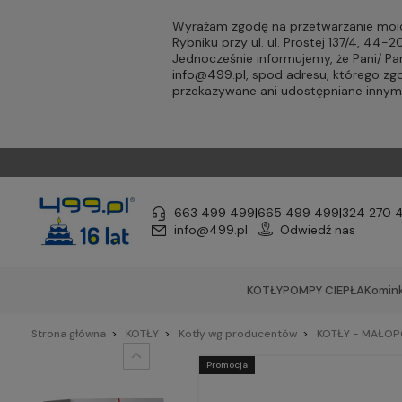
Wyrażam zgodę na przetwarzanie moic
Rybniku przy ul. ul. Prostej 137/4, 44
Jednocześnie informujemy, że Pani/ 
info@499.pl
, spod adresu, którego zg
przekazywane ani udostępniane inny
663 499 499
|
665 499 499
|
324 270 
info@499.pl
Odwiedź nas
KOTŁY
POMPY CIEPŁA
Komink
Strona główna
KOTŁY
Kotły wg producentów
KOTŁY - MAŁOP
Promocja