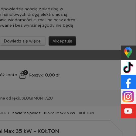
powiedzialnością z siedzibą w
ji handlowych drogą elektroniczną.
nie wiadomości e-mail na nasz adres:
lowane i bez wyraźnej zgody nie będą
Dowiedz się więcej
Akceptuję
0
łóż konto
Koszyk:
0,00 zł
ne od ręki
USŁUGI MONTAŻU
SKA
Kocioł na pellet - BioPellMax 35 kW - KOŁTON
oPellMax 35 kW - KOŁTON