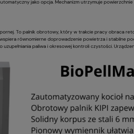
utomatyczny jako opcja. Mechanizm utrzymuje powierzchnie wym
dpornej. To palnik obrotowy, który w trakcie pracy obraca ret
 wspiera równomierne doprowadzenie powietrza i stabilne po
uzupełniania paliwa i okresowej kontroli czystości. Urządz