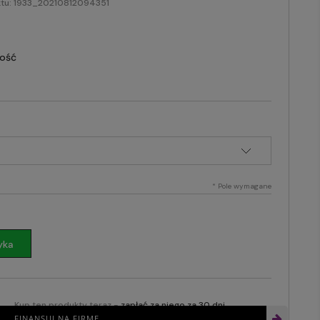
tu:
1933_20210812094351
lość
*
Pole wymagane
yka
Kup ten produkty teraz -
zapłać za niego za 30 dni
FINANSUJ NA FIRMĘ