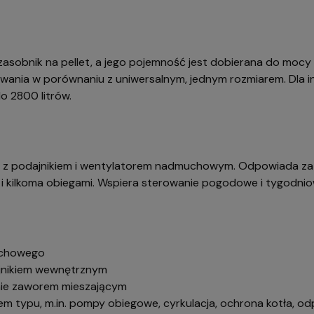
zasobnik na pellet, a jego pojemność jest dobierana do mocy k
ania w porównaniu z uniwersalnym, jednym rozmiarem. Dla ins
 2800 litrów.
z podajnikiem i wentylatorem nadmuchowym. Odpowiada za pra
 i kilkoma obiegami. Wspiera sterowanie pogodowe i tygodnio
muchowego
ajnikiem wewnętrznym
nie zaworem mieszającym
 typu, m.in. pompy obiegowe, cyrkulacja, ochrona kotła, od