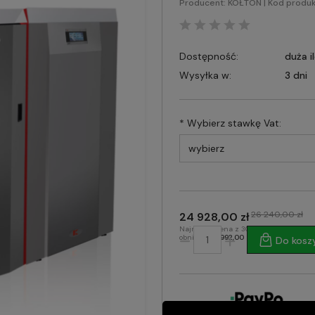
Producent:
KOŁTON
| Kod produk
Dostępność:
duża i
Wysyłka w:
3 dni
*
Wybierz stawkę Vat:
26 240,00 zł
24 928,00 zł
Najniższa cena z 30 dni przed
obniżką:
20 992,00 zł
Do kosz