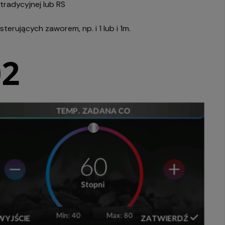
radycyjnej lub RS
ujących zaworem, np. i 1 lub i 1m.