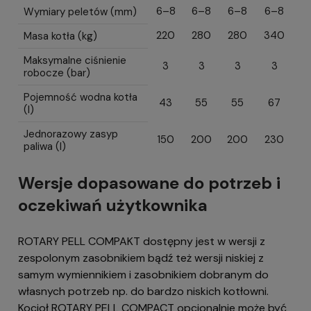
6–8
6–8
6–8
6–8
Wymiary peletów (mm)
220
280
280
340
Masa kotła (kg)
Maksymalne ciśnienie
3
3
3
3
robocze (bar)
Pojemność wodna kotła
43
55
55
67
(l)
Jednorazowy zasyp
150
200
200
230
paliwa (l)
Wersje dopasowane do potrzeb i
oczekiwań użytkownika
ROTARY PELL COMPAKT dostępny jest w wersji z
zespolonym zasobnikiem bądź też wersji niskiej z
samym wymiennikiem i zasobnikiem dobranym do
własnych potrzeb np. do bardzo niskich kotłowni.
Kocioł ROTARY PELL COMPACT opcjonalnie może być