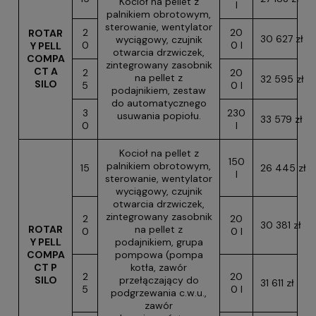
Kocioł na pellet z
l
palnikiem obrotowym,
sterowanie, wentylator
2
20
ROTAR
30 627 zł
wyciągowy, czujnik
0
0 l
Y PELL
otwarcia drzwiczek,
COMPA
zintegrowany zasobnik
CT A
2
20
na pellet z
32 595 zł
SILO
5
0 l
podajnikiem, zestaw
do automatycznego
3
230
usuwania popiołu.
33 579 zł
0
l
Kocioł na pellet z
150
palnikiem obrotowym,
15
26 445 zł
l
sterowanie, wentylator
wyciągowy, czujnik
otwarcia drzwiczek,
zintegrowany zasobnik
2
20
30 381 zł
ROTAR
na pellet z
0
0 l
Y PELL
podajnikiem, grupa
COMPA
pompowa (pompa
CT P
kotła, zawór
2
20
SILO
przełączający do
31 611 zł
5
0 l
podgrzewania c.w.u.,
zawór