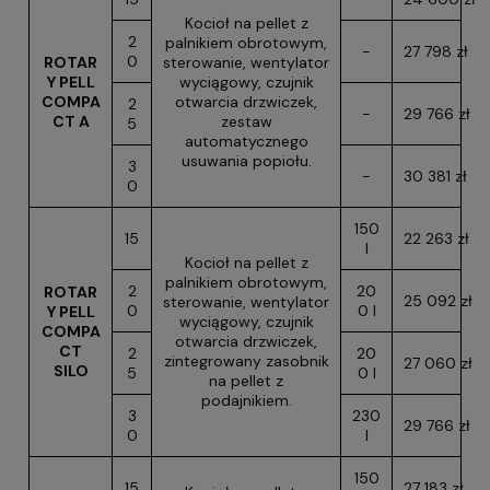
Kocioł na pellet z
2
palnikiem obrotowym,
-
27 798 zł
0
ROTAR
sterowanie, wentylator
Y PELL
wyciągowy, czujnik
COMPA
otwarcia drzwiczek,
2
-
29 766 zł
CT A
zestaw
5
automatycznego
usuwania popiołu.
3
-
30 381 zł
0
150
15
22 263 zł
l
Kocioł na pellet z
palnikiem obrotowym,
2
20
ROTAR
25 092 zł
sterowanie, wentylator
0
0 l
Y PELL
wyciągowy, czujnik
COMPA
otwarcia drzwiczek,
CT
2
20
zintegrowany zasobnik
27 060 zł
SILO
5
0 l
na pellet z
podajnikiem.
3
230
29 766 zł
0
l
150
15
27 183 zł