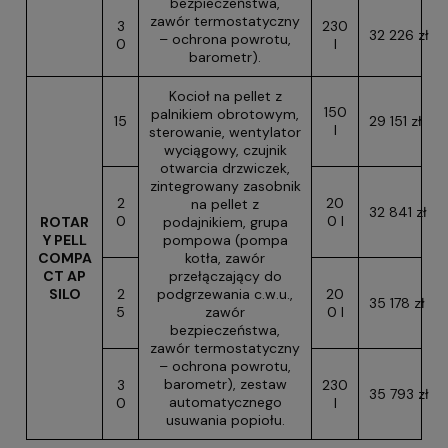
bezpieczeństwa,
zawór termostatyczny
3
230
32 226 zł
– ochrona powrotu,
0
l
barometr).
Kocioł na pellet z
150
palnikiem obrotowym,
15
29 151 zł
l
sterowanie, wentylator
wyciągowy, czujnik
otwarcia drzwiczek,
zintegrowany zasobnik
2
20
na pellet z
32 841 zł
0
0 l
ROTAR
podajnikiem, grupa
Y PELL
pompowa (pompa
COMPA
kotła, zawór
CT AP
przełączający do
SILO
2
podgrzewania c.w.u.,
20
35 178 zł
5
zawór
0 l
bezpieczeństwa,
zawór termostatyczny
– ochrona powrotu,
barometr), zestaw
3
230
35 793 zł
automatycznego
0
l
usuwania popiołu.