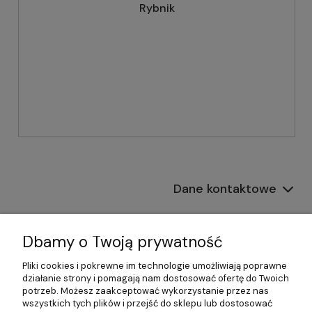
Rybnik
Dane kontaktowe
Informacje
Dbamy o Twoją prywatność
Płatności i dostawa
Pliki cookies i pokrewne im technologie umożliwiają poprawne
działanie strony i pomagają nam dostosować ofertę do Twoich
Pomoc
potrzeb. Możesz zaakceptować wykorzystanie przez nas
wszystkich tych plików i przejść do sklepu lub dostosować
Moje konto