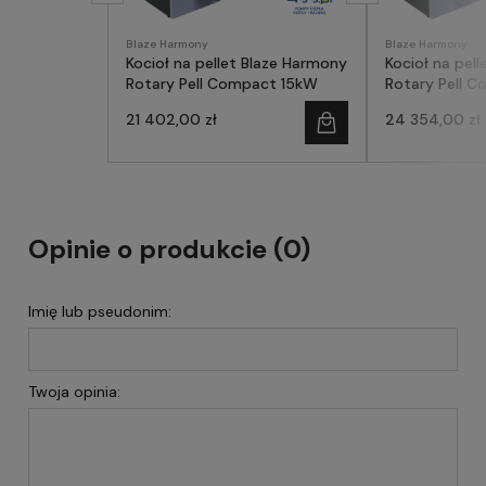
Blaze Harmony
Blaze Harmony
Kocioł na pellet Blaze Harmony
Kocioł na pel
Rotary Pell Compact 15kW
Rota
21 402,00 zł
24 354,00 zł
Opinie o produkcie (0)
Imię lub pseudonim:
Twoja opinia: