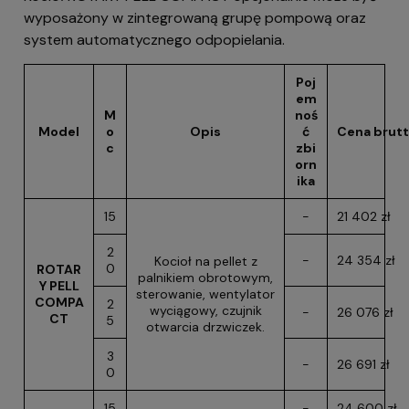
wyposażony w zintegrowaną grupę pompową oraz
system automatycznego odpopielania.
Poj
em
M
noś
Model
o
Opis
ć
Cena brut
c
zbi
orn
ika
15
-
21 402 zł
2
-
24 354 zł
Kocioł na pellet z
0
ROTAR
palnikiem obrotowym,
Y PELL
sterowanie, wentylator
COMPA
2
wyciągowy, czujnik
-
26 076 zł
CT
5
otwarcia drzwiczek.
3
-
26 691 zł
0
15
-
24 600 zł