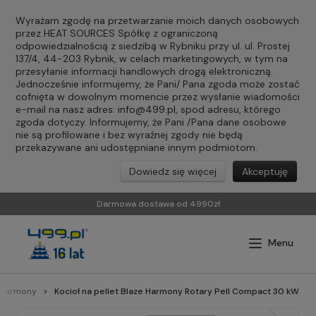
Wyrażam zgodę na przetwarzanie moich danych osobowych
przez HEAT SOURCES Spółkę z ograniczoną
odpowiedzialnością z siedzibą w Rybniku przy ul. ul. Prostej
137/4, 44-203 Rybnik, w celach marketingowych, w tym na
przesyłanie informacji handlowych drogą elektroniczną.
Jednocześnie informujemy, że Pani/ Pana zgoda może zostać
cofnięta w dowolnym momencie przez wysłanie wiadomości
e-mail na nasz adres:
info@499.pl
, spod adresu, którego
zgoda dotyczy. Informujemy, że Pani /Pana dane osobowe
nie są profilowane i bez wyraźnej zgody nie będą
przekazywane ani udostępniane innym podmiotom.
Dowiedz się więcej
Akceptuję
Darmowa dostawa od 4990zł
 Harmony
Kocioł na pellet Blaze Harmony Rotary Pell Compact 30 kW