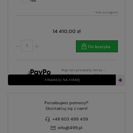
Nie
*
Pole wymagane
14 410,00 zł
Do koszyka
Kup ten produkty teraz -
zapłać za niego za 30 dni
FINANSUJ NA FIRMĘ
Porzebujesz pomocy?
Skontaktuj się z nami!
+48 603 499 459
info@499.pl