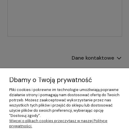
Dane kontaktowe
Informacje
Dbamy o Twoją prywatność
Płatności i dostawa
Pliki cookies i pokrewne im technologie umożliwiają poprawne
działanie strony i pomagają nam dostosować ofertę do Twoich
Pomoc
potrzeb. Możesz zaakceptować wykorzystanie przez nas
wszystkich tych plików i przejść do sklepu lub dostosować
Moje konto
użycie plików do swoich preferencji, wybierając opcję
"Dostosuj zgody".
Więcej o plikach cookies przeczytasz w naszej Polityce
prywatności.