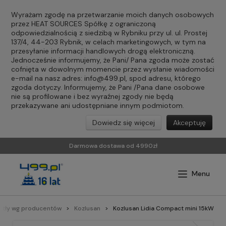
Wyrażam zgodę na przetwarzanie moich danych osobowych
przez HEAT SOURCES Spółkę z ograniczoną
odpowiedzialnością z siedzibą w Rybniku przy ul. ul. Prostej
137/4, 44-203 Rybnik, w celach marketingowych, w tym na
przesyłanie informacji handlowych drogą elektroniczną.
Jednocześnie informujemy, że Pani/ Pana zgoda może zostać
cofnięta w dowolnym momencie przez wysłanie wiadomości
e-mail na nasz adres:
info@499.pl
, spod adresu, którego
zgoda dotyczy. Informujemy, że Pani /Pana dane osobowe
nie są profilowane i bez wyraźnej zgody nie będą
przekazywane ani udostępniane innym podmiotom.
Dowiedz się więcej
Akceptuję
Darmowa dostawa od 4990zł
otły wg producentów
Kozlusan
Kozlusan Lidia Compact mini 15kW