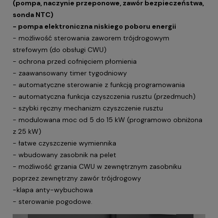
(pompa, naczynie przeponowe, zawór bezpieczeństwa,
sonda NTC)
- pompa elektroniczna niskiego poboru energii
- możliwość sterowania zaworem trójdrogowym
strefowym (do obsługi CWU)
- ochrona przed cofnięciem płomienia
- zaawansowany timer tygodniowy
- automatyczne sterowanie z funkcją programowania
- automatyczna funkcja czyszczenia rusztu (przedmuch)
- szybki ręczny mechanizm czyszczenie rusztu
- modulowana moc od 5 do 15 kW (programowo obniżona
z 25 kW)
- łatwe czyszczenie wymiennika
- wbudowany zasobnik na pelet
- możliwość grzania CWU w zewnętrznym zasobniku
poprzez zewnętrzny zawór trójdrogowy
-klapa anty-wybuchowa
- sterowanie pogodowe.