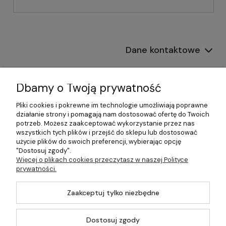
Dane kontaktowe
Informacje
Dbamy o Twoją prywatność
Płatności i dostawa
Pliki cookies i pokrewne im technologie umożliwiają poprawne
działanie strony i pomagają nam dostosować ofertę do Twoich
Pomoc
potrzeb. Możesz zaakceptować wykorzystanie przez nas
wszystkich tych plików i przejść do sklepu lub dostosować
Moje konto
użycie plików do swoich preferencji, wybierając opcję
"Dostosuj zgody".
Więcej o plikach cookies przeczytasz w naszej Polityce
prywatności.
©2026 Wszelkie Prawa Zastrzeżone | 499.pl - najlepszy sklep z
Zaakceptuj tylko niezbędne
kotłami na pellet
Master by
Ecommercy
Dostosuj zgody