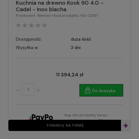
Kuchnia na drewno Kook 90 4.0 -
Cadel - Inox blacha
Producent:
Wentor
| Kod produktu:
W2-22197
Dostępność:
duża ilość
Wysyłka w:
3 dni
11 394,24 zł
Do koszyka
Kup ten produkty teraz -
zapłać za niego za 30 dni
FINANSUJ NA FIRMĘ