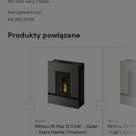
68-200 Żary, Polska
biuro@wentor.pl
68 363 81 88
Produkty powiązane
Wentor
Wentor
Mithos PS Plus 12,0 kW - Cadel
Mithos PS Plu
- Szara blacha (Titanium)
- Light bronz