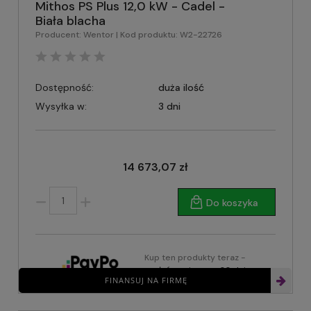
Mithos PS Plus 12,0 kW - Cadel -
Biała blacha
Producent:
Wentor
| Kod produktu:
W2-22726
Dostępność:
duża ilość
Wysyłka w:
3 dni
14 673,07 zł
Do koszyka
Kup ten produkty teraz -
zapłać za niego za 30 dni
FINANSUJ NA FIRMĘ