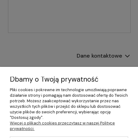
Dane kontaktowe
Informacje
Dbamy o Twoją prywatność
Płatności i dostawa
Pliki cookies i pokrewne im technologie umożliwiają poprawne
działanie strony i pomagają nam dostosować ofertę do Twoich
Pomoc
potrzeb. Możesz zaakceptować wykorzystanie przez nas
wszystkich tych plików i przejść do sklepu lub dostosować
Moje konto
użycie plików do swoich preferencji, wybierając opcję
"Dostosuj zgody".
Więcej o plikach cookies przeczytasz w naszej Polityce
prywatności.