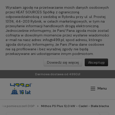
Wyrażam zgodę na przetwarzanie moich danych osobowych
przez HEAT SOURCES Spółkę z ograniczoną
odpowiedzialnością z siedzibą w Rybniku przy ul. ul. Prostej
137/4, 44-203 Rybnik, w celach marketingowych, w tym na
przesyłanie informacji handlowych drogą elektroniczną.
Jednocześnie informujemy, że Pani/ Pana zgoda może zostać
cofnięta w dowolnym momencie przez wysłanie wiadomości
e-mail na nasz adres:
info@499.pl
, spod adresu, którego
zgoda dotyczy. Informujemy, że Pani /Pana dane osobowe
nie są profilowane i bez wyraźnej zgody nie będą
przekazywane ani udostępniane innym podmiotom.
Dowiedz się więcej
Akceptuję
Darmowa dostawa od 4990zł
kilka pomieszczeń DGP
Mithos PS Plus 12,0 kW - Cadel - Biała blacha