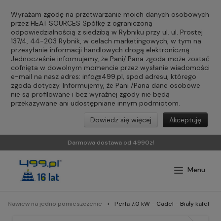
Wyrażam zgodę na przetwarzanie moich danych osobowych
przez HEAT SOURCES Spółkę z ograniczoną
odpowiedzialnością z siedzibą w Rybniku przy ul. ul. Prostej
137/4, 44-203 Rybnik, w celach marketingowych, w tym na
przesyłanie informacji handlowych drogą elektroniczną.
Jednocześnie informujemy, że Pani/ Pana zgoda może zostać
cofnięta w dowolnym momencie przez wysłanie wiadomości
e-mail na nasz adres:
info@499.pl
, spod adresu, którego
zgoda dotyczy. Informujemy, że Pani /Pana dane osobowe
nie są profilowane i bez wyraźnej zgody nie będą
przekazywane ani udostępniane innym podmiotom.
Dowiedz się więcej
Akceptuję
Darmowa dostawa od 4990zł
Nawiew na jedno pomieszczenie
Perla 7,0 kW - Cadel - Biały kafel