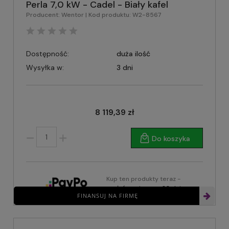
Perla 7,0 kW - Cadel - Biały kafel
Producent:
Wentor
| Kod produktu:
W2-8567
Dostępność:
duża ilość
Wysyłka w:
3 dni
8 119,39 zł
Do koszyka
Kup ten produkty teraz -
zapłać za niego za 30 dni
FINANSUJ NA FIRMĘ