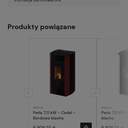
Instrukcja dla instalatora
Produkty powiązane
Wentor
Wentor
Perla 7,0 kW - Cadel -
Perla 7,0 kW -
Bordowa blacha
blacha
6 909,25 zł
6 909,25 zł