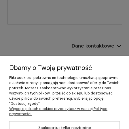
Dane kontaktowe
Informacje
Dbamy o Twoją prywatność
Płatności i dostawa
Pliki cookies i pokrewne im technologie umożliwiają poprawne
działanie strony i pomagają nam dostosować ofertę do Twoich
Pomoc
potrzeb. Możesz zaakceptować wykorzystanie przez nas
wszystkich tych plików i przejść do sklepu lub dostosować
Moje konto
użycie plików do swoich preferencji, wybierając opcję
"Dostosuj zgody".
Więcej o plikach cookies przeczytasz w naszej Polityce
prywatności.
©2026 Wszelkie Prawa Zastrzeżone | 499.pl - najlepszy sklep z
Zaakceptuj tylko niezbędne
kotłami na pellet