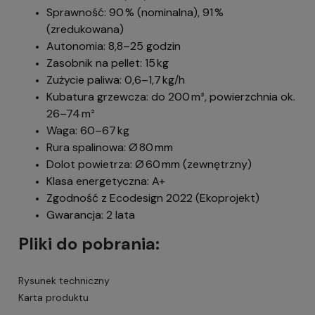
Sprawność: 90 % (nominalna), 91 %
(zredukowana)
Autonomia: 8,8–25 godzin
Zasobnik na pellet: 15 kg
Zużycie paliwa: 0,6–1,7 kg/h
Kubatura grzewcza: do 200 m³, powierzchnia ok.
26–74 m²
Waga: 60–67 kg
Rura spalinowa: Ø 80 mm
Dolot powietrza: Ø 60 mm (zewnętrzny)
Klasa energetyczna: A+
Zgodność z Ecodesign 2022 (Ekoprojekt)
Gwarancja: 2 lata
Pliki do pobrania:
Rysunek techniczny
Karta produktu