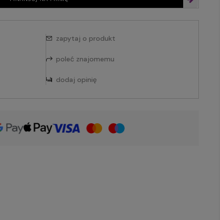
zapytaj o produkt
poleć znajomemu
dodaj opinię