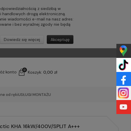
powiedzialnością z siedzibą w
ji handlowych drogą elektroniczną.
nie wiadomości e-mail na nasz adres:
lowane i bez wyraźnej zgody nie będą
Dowiedz się więcej
Akceptuję
0
łóż konto
Koszyk:
0,00 zł
ne od ręki
USŁUGI MONTAŻU
rctic KHA 16kW/400V/SPLIT A+++