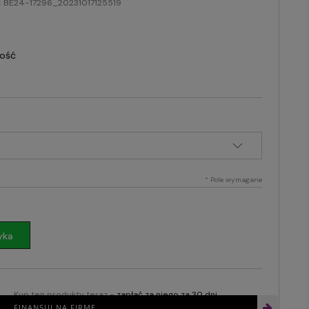
:
BE24-17296_20231017125519
lość
*
Pole wymagane
yka
Kup ten produkty teraz -
zapłać za niego za 30 dni
FINANSUJ NA FIRMĘ