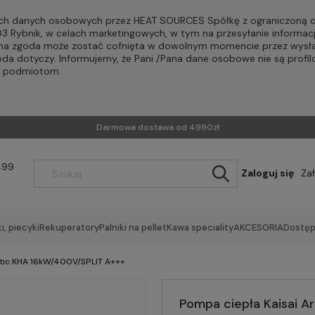
h danych osobowych przez HEAT SOURCES Spółkę z ograniczoną od
-203 Rybnik, w celach marketingowych, w tym na przesyłanie informac
Pana zgoda może zostać cofnięta w dowolnym momencie przez wysła
oda dotyczy. Informujemy, że Pani /Pana dane osobowe nie są profi
m podmiotom.
Darmowa dostawa od 4990zł
499
Zaloguj się
Za
i, piecyki
Rekuperatory
Palniki na pellet
Kawa speciality
AKCESORIA
Dostęp
ctic KHA 16kW/400V/SPLIT A+++
Pompa ciepła Kaisai A