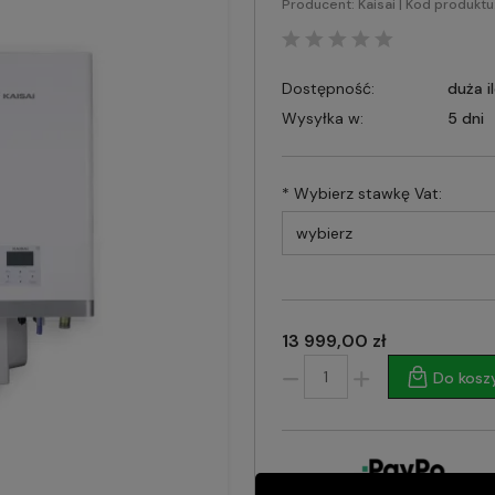
Producent:
Kaisai
| Kod produktu
Dostępność:
duża i
Wysyłka w:
5 dni
*
Wybierz stawkę Vat:
13 999,00 zł
Do kosz