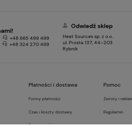
Odwiedź sklep
nami!
Heat Sources sp. z o.o.
+48 665 499 499
ul. Prosta 137, 44–203
+48 324 270 499
Rybnik
Płatności i dostawa
Pomoc
Formy płatności
Zwroty i rekla
Czas i koszty dostawy
Regulamin
Dostępność asortymentu