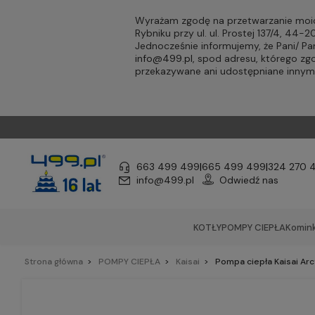
Wyrażam zgodę na przetwarzanie moic
Rybniku przy ul. ul. Prostej 137/4, 44
Jednocześnie informujemy, że Pani/ 
info@499.pl
, spod adresu, którego zg
przekazywane ani udostępniane inny
663 499 499
|
665 499 499
|
324 270 
info@499.pl
Odwiedź nas
KOTŁY
POMPY CIEPŁA
Komink
Strona główna
POMPY CIEPŁA
Kaisai
Pompa ciepła Kaisai Ar