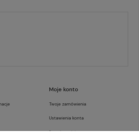
Moje konto
macje
Twoje zamówienia
Ustawienia konta
Przechowalnia