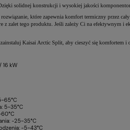
 Dzięki solidnej konstrukcji i wysokiej jakości komponent
e rozwiązanie, które zapewnia komfort termiczny przez cał
tóre z zalet tego produktu. Jeśli zależy Ci na efektywnym 
 zainstaluj Kaisai Arctic Split, aby cieszyć się komfortem i 
 / 16 kW
25~65°C
a: 5~35°C
0~60°C
ania: -25~35°C
łodzenia: -5~43°C