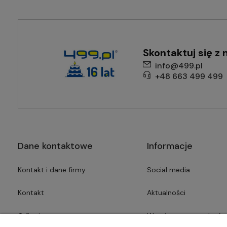
Skontaktuj się z 
info@499.pl
+48 663 499 499
Dane kontaktowe
Informacje
Kontakt i dane firmy
Social media
Kontakt
Aktualności
O firmie
Wymiana starego kotła