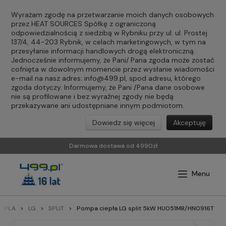
Wyrażam zgodę na przetwarzanie moich danych osobowych
przez HEAT SOURCES Spółkę z ograniczoną
odpowiedzialnością z siedzibą w Rybniku przy ul. ul. Prostej
137/4, 44-203 Rybnik, w celach marketingowych, w tym na
przesyłanie informacji handlowych drogą elektroniczną.
Jednocześnie informujemy, że Pani/ Pana zgoda może zostać
cofnięta w dowolnym momencie przez wysłanie wiadomości
e-mail na nasz adres:
info@499.pl
, spod adresu, którego
zgoda dotyczy. Informujemy, że Pani /Pana dane osobowe
nie są profilowane i bez wyraźnej zgody nie będą
przekazywane ani udostępniane innym podmiotom.
Dowiedz się więcej
Akceptuję
Darmowa dostawa od 4990zł
IEPŁA
LG
SPLIT
Pompa ciepła LG split 5kW HU051MR/HN0916T