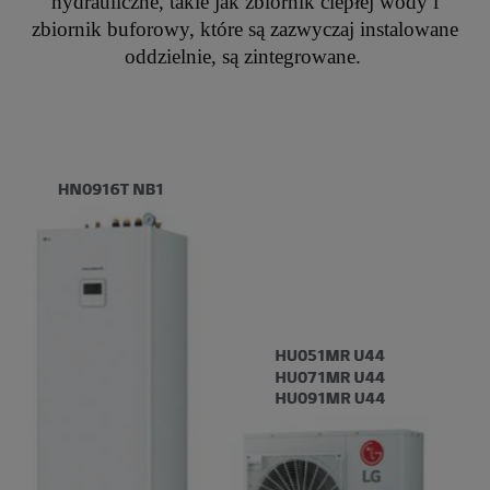
hydrauliczne, takie jak zbiornik ciepłej wody i
zbiornik buforowy, które są zazwyczaj instalowane
oddzielnie, są zintegrowane.