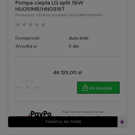
Pompa ciepła LG split 5kW
HU051MR/HN0916T
Producent:
LG
| Kod produktu:
HU051MR/HN0916T
Dostępność:
duża ilość
Wysyłka w:
5 dni
46 125,00 zł
Do koszyka
Kup ten produkty teraz -
zapłać za niego za 30 dni
FINANSUJ NA FIRMĘ