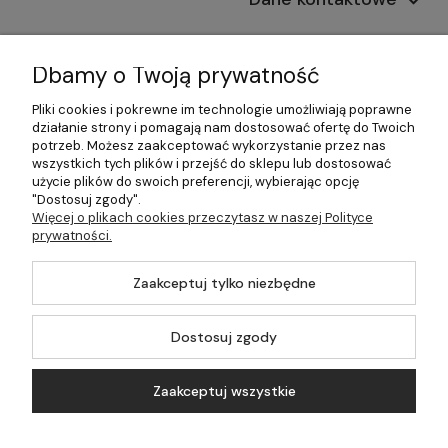
Informacje
Dbamy o Twoją prywatność
Płatności i dostawa
Pliki cookies i pokrewne im technologie umożliwiają poprawne
działanie strony i pomagają nam dostosować ofertę do Twoich
Pomoc
potrzeb. Możesz zaakceptować wykorzystanie przez nas
wszystkich tych plików i przejść do sklepu lub dostosować
Moje konto
użycie plików do swoich preferencji, wybierając opcję
"Dostosuj zgody".
Więcej o plikach cookies przeczytasz w naszej Polityce
prywatności.
©2026 Wszelkie Prawa Zastrzeżone | 499.pl - najlepszy sklep z
Zaakceptuj tylko niezbędne
kotłami na pellet
Master by
Ecommercy
Dostosuj zgody
Zaakceptuj wszystkie