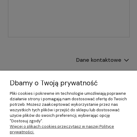
Dane kontaktowe
Informacje
Dbamy o Twoją prywatność
Płatności i dostawa
Pliki cookies i pokrewne im technologie umożliwiają poprawne
działanie strony i pomagają nam dostosować ofertę do Twoich
Pomoc
potrzeb. Możesz zaakceptować wykorzystanie przez nas
wszystkich tych plików i przejść do sklepu lub dostosować
Moje konto
użycie plików do swoich preferencji, wybierając opcję
"Dostosuj zgody".
Więcej o plikach cookies przeczytasz w naszej Polityce
prywatności.