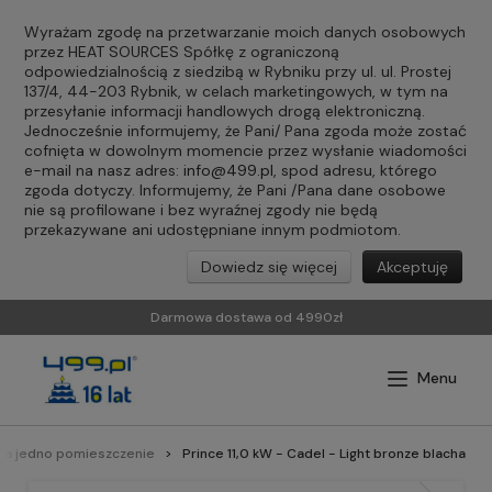
Wyrażam zgodę na przetwarzanie moich danych osobowych
przez HEAT SOURCES Spółkę z ograniczoną
odpowiedzialnością z siedzibą w Rybniku przy ul. ul. Prostej
137/4, 44-203 Rybnik, w celach marketingowych, w tym na
przesyłanie informacji handlowych drogą elektroniczną.
Jednocześnie informujemy, że Pani/ Pana zgoda może zostać
cofnięta w dowolnym momencie przez wysłanie wiadomości
e-mail na nasz adres:
info@499.pl
, spod adresu, którego
zgoda dotyczy. Informujemy, że Pani /Pana dane osobowe
nie są profilowane i bez wyraźnej zgody nie będą
przekazywane ani udostępniane innym podmiotom.
Dowiedz się więcej
Akceptuję
Darmowa dostawa od 4990zł
na jedno pomieszczenie
Prince 11,0 kW - Cadel - Light bronze blacha