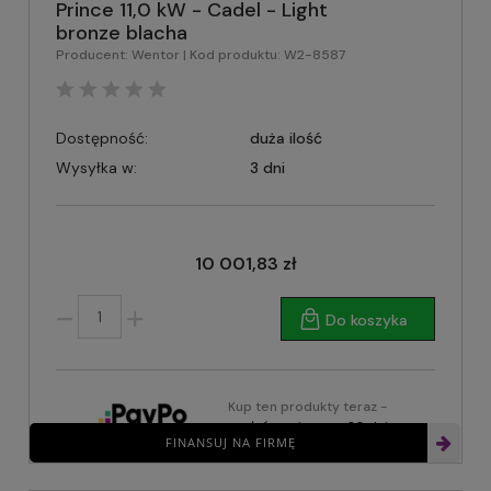
Prince 11,0 kW - Cadel - Light
bronze blacha
Producent:
Wentor
| Kod produktu:
W2-8587
Dostępność:
duża ilość
Wysyłka w:
3 dni
10 001,83 zł
Do koszyka
Kup ten produkty teraz -
zapłać za niego za 30 dni
FINANSUJ NA FIRMĘ