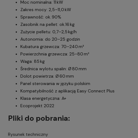
Moc nominalna: 11 kW
Zakres mocy: 2,5–11,0 kW
Sprawność: ok. 90%
Zasobnik na pellet: ok.16 kg
Zużycie pelletu: 0,7–2,5 kg/h
Autonomia: do 20–25 godzin
Kubatura grzewcza: 70–240 m³
Powierzchnia grzewcza: 25–80 m²
Waga: 85 kg
Średnica wylotu spalin: Ø 80 mm
Dolot powietrza: Ø 60 mm
Panel sterowania w języku polskim
Kompatybilność z aplikacją Easy Connect Plus
Klasa energetyczna: A+
Ecoprojekt 2022
Pliki do pobrania:
Rysunek techniczny