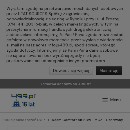
Wyrażam zgodę na przetwarzanie moich danych osobowych
przez HEAT SOURCES Spółkę z ograniczoną
odpowiedzialnością z siedzibą w Rybniku przy ul. ul. Prostej
137/4, 44-203 Rybnik, w celach marketingowych, w tym na
przesyłanie informacji handlowych drogą elektroniczną.
Jednocześnie informujemy, że Pani/ Pana zgoda może zostać
cofnięta w dowolnym momencie przez wysłanie wiadomości
e-mail na nasz adres:
info@499.pl
, spod adresu, którego
zgoda dotyczy. Informujemy, że Pani /Pana dane osobowe
nie są profilowane i bez wyraźnej zgody nie będą
przekazywane ani udostępniane innym podmiotom.
Dowiedz się więcej
Akceptuję
Darmowa dostawa od 4990zł
na kilka pomieszczeń DGP
Raam Comfort Air 8 kw - MCZ - Czerwony