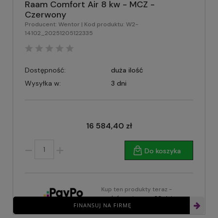
Raam Comfort Air 8 kw - MCZ -
Czerwony
Producent:
Wentor
| Kod produktu:
W2-
14102_20251205122335
Dostępność:
duża ilość
Wysyłka w:
3 dni
16 584,40 zł
Do koszyka
Kup ten produkty teraz -
zapłać za niego za 30 dni
FINANSUJ NA FIRMĘ