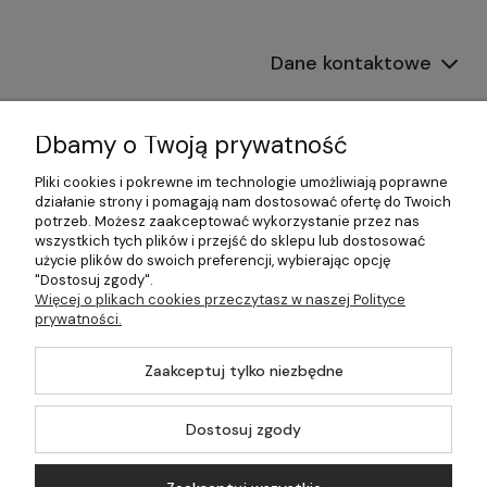
Dane kontaktowe
Informacje
Dbamy o Twoją prywatność
Płatności i dostawa
Pliki cookies i pokrewne im technologie umożliwiają poprawne
działanie strony i pomagają nam dostosować ofertę do Twoich
Pomoc
potrzeb. Możesz zaakceptować wykorzystanie przez nas
wszystkich tych plików i przejść do sklepu lub dostosować
Moje konto
użycie plików do swoich preferencji, wybierając opcję
"Dostosuj zgody".
Więcej o plikach cookies przeczytasz w naszej Polityce
prywatności.
©2026 Wszelkie Prawa Zastrzeżone | 499.pl - najlepszy sklep z
Zaakceptuj tylko niezbędne
kotłami na pellet
Master by
Ecommercy
Dostosuj zgody