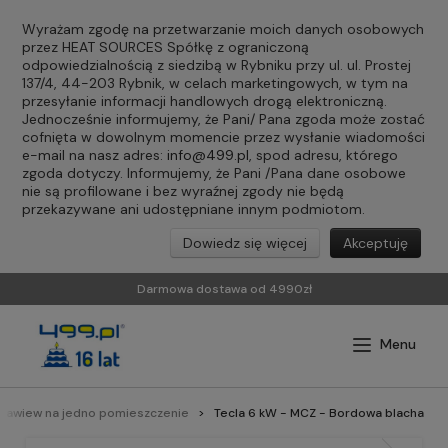
Wyrażam zgodę na przetwarzanie moich danych osobowych
przez HEAT SOURCES Spółkę z ograniczoną
odpowiedzialnością z siedzibą w Rybniku przy ul. ul. Prostej
137/4, 44-203 Rybnik, w celach marketingowych, w tym na
przesyłanie informacji handlowych drogą elektroniczną.
Jednocześnie informujemy, że Pani/ Pana zgoda może zostać
cofnięta w dowolnym momencie przez wysłanie wiadomości
e-mail na nasz adres:
info@499.pl
, spod adresu, którego
zgoda dotyczy. Informujemy, że Pani /Pana dane osobowe
nie są profilowane i bez wyraźnej zgody nie będą
przekazywane ani udostępniane innym podmiotom.
Dowiedz się więcej
Akceptuję
Darmowa dostawa od 4990zł
Nawiew na jedno pomieszczenie
Tecla 6 kW - MCZ - Bordowa blacha