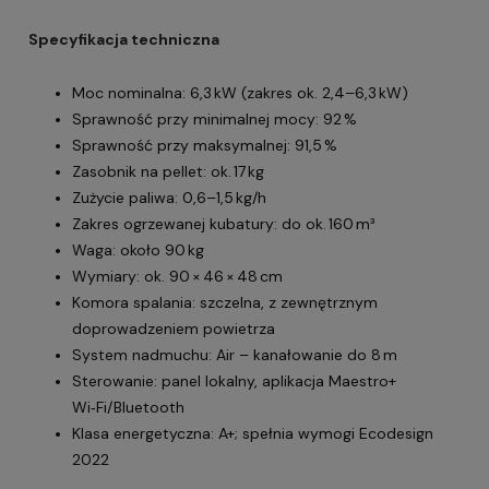
Specyfikacja techniczna
Moc nominalna: 6,3 kW (zakres ok. 2,4–6,3 kW)
Sprawność przy minimalnej mocy: 92 %
Sprawność przy maksymalnej: 91,5 %
Zasobnik na pellet: ok. 17 kg
Zużycie paliwa: 0,6–1,5 kg/h
Zakres ogrzewanej kubatury: do ok. 160 m³
Waga: około 90 kg
Wymiary: ok. 90 × 46 × 48 cm
Komora spalania: szczelna, z zewnętrznym
doprowadzeniem powietrza
System nadmuchu: Air – kanałowanie do 8 m
Sterowanie: panel lokalny, aplikacja Maestro+
Wi‑Fi/Bluetooth
Klasa energetyczna: A+; spełnia wymogi Ecodesign
2022