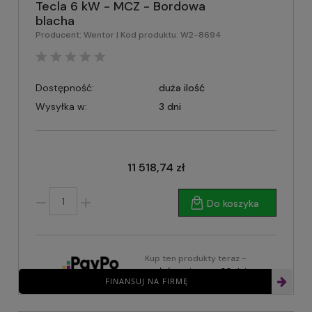
Tecla 6 kW - MCZ - Bordowa
blacha
Producent:
Wentor
| Kod produktu:
W2-8694
Dostępność:
duża ilość
Wysyłka w:
3 dni
11 518,74 zł
Do koszyka
Kup ten produkty teraz -
zapłać za niego za 30 dni
FINANSUJ NA FIRMĘ