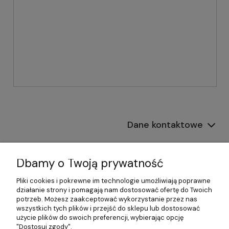
Dane kontaktowe
Informacje
Dbamy o Twoją prywatność
Płatności i dostawa
Pliki cookies i pokrewne im technologie umożliwiają poprawne
działanie strony i pomagają nam dostosować ofertę do Twoich
Pomoc
potrzeb. Możesz zaakceptować wykorzystanie przez nas
wszystkich tych plików i przejść do sklepu lub dostosować
Moje konto
użycie plików do swoich preferencji, wybierając opcję
"Dostosuj zgody".