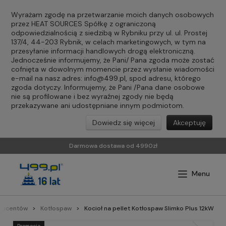
Wyrażam zgodę na przetwarzanie moich danych osobowych
przez HEAT SOURCES Spółkę z ograniczoną
odpowiedzialnością z siedzibą w Rybniku przy ul. ul. Prostej
137/4, 44-203 Rybnik, w celach marketingowych, w tym na
przesyłanie informacji handlowych drogą elektroniczną.
Jednocześnie informujemy, że Pani/ Pana zgoda może zostać
cofnięta w dowolnym momencie przez wysłanie wiadomości
e-mail na nasz adres:
info@499.pl
, spod adresu, którego
zgoda dotyczy. Informujemy, że Pani /Pana dane osobowe
nie są profilowane i bez wyraźnej zgody nie będą
przekazywane ani udostępniane innym podmiotom.
Dowiedz się więcej
Akceptuję
Darmowa dostawa od 4990zł
oducentów
Kotłospaw
Kocioł na pellet Kotłospaw Slimko Plus 12kW
Promocja