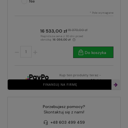
Nie
*
Pole wymagane
18 370,00 zł
16 533,00 zł
Najniższa cena z 30 dni przed
obniżką:
16 056,00 zł
Do koszyka
Kup ten produkty teraz -
zapłać za niego za 30 dni
FINANSUJ NA FIRMĘ
Porzebujesz pomocy?
Skontaktuj się z nami!
+48 603 499 459