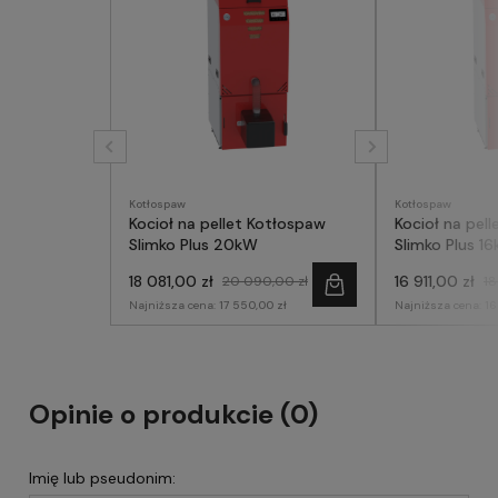
Kotłospaw
Kotłospaw
Kocioł na pellet Kotłospaw
Kocioł na pel
Slimko Plus 20kW
Slimko Plus 1
18 081,00 zł
16 911,00 zł
20 090,00 zł
18
Najniższa cena:
17 550,00 zł
Najniższa cena:
16
Opinie o produkcie (0)
Imię lub pseudonim: