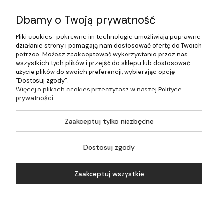
Informacje
Dbamy o Twoją prywatność
Płatności i dostawa
Pliki cookies i pokrewne im technologie umożliwiają poprawne
działanie strony i pomagają nam dostosować ofertę do Twoich
Pomoc
potrzeb. Możesz zaakceptować wykorzystanie przez nas
wszystkich tych plików i przejść do sklepu lub dostosować
Moje konto
użycie plików do swoich preferencji, wybierając opcję
"Dostosuj zgody".
Więcej o plikach cookies przeczytasz w naszej Polityce
prywatności.
©2026 Wszelkie Prawa Zastrzeżone | 499.pl - najlepszy sklep z
Zaakceptuj tylko niezbędne
kotłami na pellet
Master by
Ecommercy
Dostosuj zgody
Zaakceptuj wszystkie
Pokaż pełną wersję strony