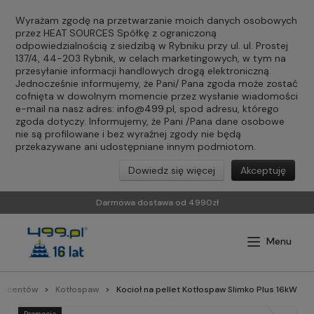
Wyrażam zgodę na przetwarzanie moich danych osobowych
przez HEAT SOURCES Spółkę z ograniczoną
odpowiedzialnością z siedzibą w Rybniku przy ul. ul. Prostej
137/4, 44-203 Rybnik, w celach marketingowych, w tym na
przesyłanie informacji handlowych drogą elektroniczną.
Jednocześnie informujemy, że Pani/ Pana zgoda może zostać
cofnięta w dowolnym momencie przez wysłanie wiadomości
e-mail na nasz adres:
info@499.pl
, spod adresu, którego
zgoda dotyczy. Informujemy, że Pani /Pana dane osobowe
nie są profilowane i bez wyraźnej zgody nie będą
przekazywane ani udostępniane innym podmiotom.
Dowiedz się więcej
Akceptuję
Darmowa dostawa od 4990zł
oducentów
Kotłospaw
Kocioł na pellet Kotłospaw Slimko Plus 16kW
Promocja