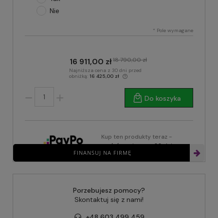
Nie
*
Pole wymagane
18 790,00 zł
16 911,00 zł
Najniższa cena z 30 dni przed
obniżką:
16 425,00 zł
Do koszyka
Kup ten produkty teraz -
zapłać za niego za 30 dni
FINANSUJ NA FIRMĘ
Porzebujesz pomocy?
Skontaktuj się z nami!
+48 603 499 459