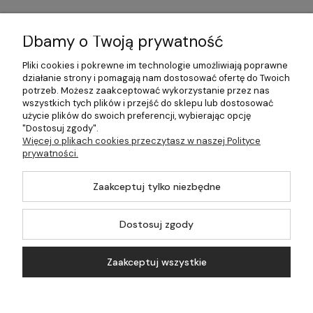
Informacje
Dbamy o Twoją prywatność
Płatności i dostawa
Pliki cookies i pokrewne im technologie umożliwiają poprawne
działanie strony i pomagają nam dostosować ofertę do Twoich
Pomoc
potrzeb. Możesz zaakceptować wykorzystanie przez nas
wszystkich tych plików i przejść do sklepu lub dostosować
Moje konto
użycie plików do swoich preferencji, wybierając opcję
"Dostosuj zgody".
Więcej o plikach cookies przeczytasz w naszej Polityce
prywatności.
©2026 Wszelkie Prawa Zastrzeżone | 499.pl - najlepszy sklep z
Zaakceptuj tylko niezbędne
kotłami na pellet
Master by
Ecommercy
Dostosuj zgody
Zaakceptuj wszystkie
Pokaż pełną wersję strony