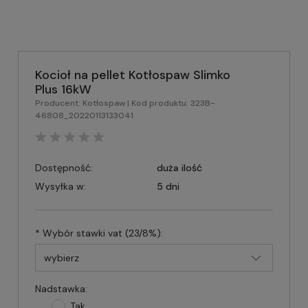
Kocioł na pellet Kotłospaw Slimko
Plus 16kW
Producent:
Kotłospaw
| Kod produktu:
323B-
46808_20220113133041
Dostępność:
duża ilość
Wysyłka w:
5 dni
*
Wybór stawki vat (23/8%):
Nadstawka:
Tak