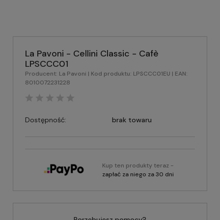
La Pavoni - Cellini Classic - Cafè
LPSCCC01
Producent:
La Pavoni
| Kod produktu:
LPSCCC01EU
| EAN:
8010072231228
Dostępność:
brak towaru
Kup ten produkty teraz -
zapłać za niego za 30 dni
Porzebujesz pomocy?