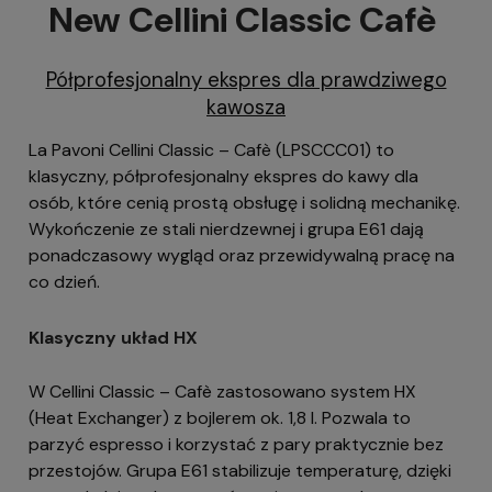
New Cellini Classic Cafè
Półprofesjonalny ekspres dla prawdziwego
kawosza
La Pavoni Cellini Classic – Cafè (LPSCCC01) to
klasyczny, półprofesjonalny ekspres do kawy dla
osób, które cenią prostą obsługę i solidną mechanikę.
Wykończenie ze stali nierdzewnej i grupa E61 dają
ponadczasowy wygląd oraz przewidywalną pracę na
co dzień.
Klasyczny układ HX
W Cellini Classic – Cafè zastosowano system HX
(Heat Exchanger) z bojlerem ok. 1,8 l. Pozwala to
parzyć espresso i korzystać z pary praktycznie bez
przestojów. Grupa E61 stabilizuje temperaturę, dzięki