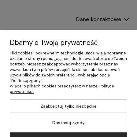
Dane kontaktowe
Informacje
Dbamy o Twoją prywatność
Płatności i dostawa
Pliki cookies i pokrewne im technologie umożliwiają poprawne
działanie strony i pomagają nam dostosować ofertę do Twoich
Pomoc
potrzeb. Możesz zaakceptować wykorzystanie przez nas
wszystkich tych plików i przejść do sklepu lub dostosować
Moje konto
użycie plików do swoich preferencji, wybierając opcję
"Dostosuj zgody".
Więcej o plikach cookies przeczytasz w naszej Polityce
prywatności.
©2026 Wszelkie Prawa Zastrzeżone | 499.pl - najlepszy sklep z
Zaakceptuj tylko niezbędne
kotłami na pellet
Master by
Ecommercy
Dostosuj zgody