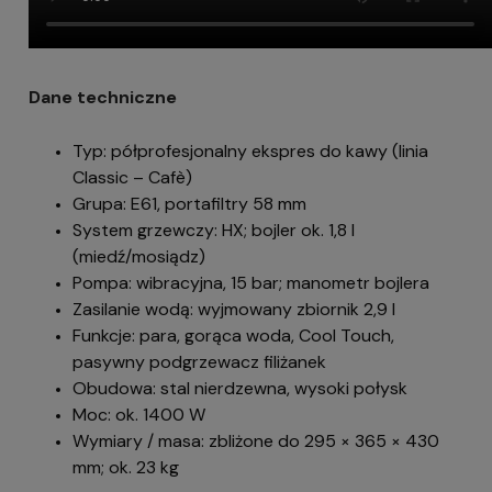
Dane techniczne
Typ: półprofesjonalny ekspres do kawy (linia
Classic – Cafè)
Grupa: E61, portafiltry 58 mm
System grzewczy: HX; bojler ok. 1,8 l
(miedź/mosiądz)
Pompa: wibracyjna, 15 bar; manometr bojlera
Zasilanie wodą: wyjmowany zbiornik 2,9 l
Funkcje: para, gorąca woda, Cool Touch,
pasywny podgrzewacz filiżanek
Obudowa: stal nierdzewna, wysoki połysk
Moc: ok. 1400 W
Wymiary / masa: zbliżone do 295 × 365 × 430
mm; ok. 23 kg