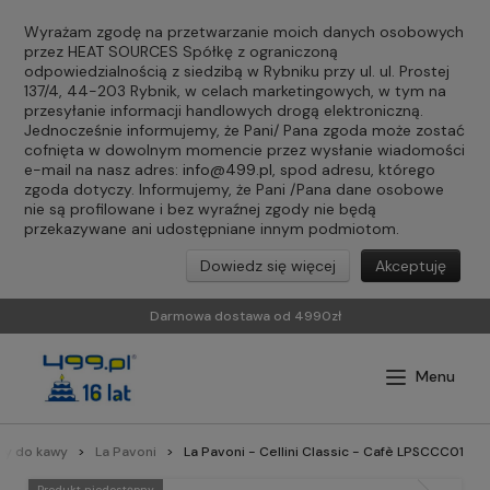
Wyrażam zgodę na przetwarzanie moich danych osobowych
przez HEAT SOURCES Spółkę z ograniczoną
odpowiedzialnością z siedzibą w Rybniku przy ul. ul. Prostej
137/4, 44-203 Rybnik, w celach marketingowych, w tym na
przesyłanie informacji handlowych drogą elektroniczną.
Jednocześnie informujemy, że Pani/ Pana zgoda może zostać
cofnięta w dowolnym momencie przez wysłanie wiadomości
e-mail na nasz adres:
info@499.pl
, spod adresu, którego
zgoda dotyczy. Informujemy, że Pani /Pana dane osobowe
nie są profilowane i bez wyraźnej zgody nie będą
przekazywane ani udostępniane innym podmiotom.
Dowiedz się więcej
Akceptuję
Darmowa dostawa od 4990zł
sy do kawy
La Pavoni
La Pavoni - Cellini Classic - Cafè LPSCCC01
Produkt niedostępny