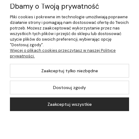
Dbamy o Twoją prywatność
Płatności i dostawa
Pliki cookies i pokrewne im technologie umożliwiają poprawne
działanie strony i pomagają nam dostosować ofertę do Twoich
Pomoc
potrzeb. Możesz zaakceptować wykorzystanie przez nas
wszystkich tych plików i przejść do sklepu lub dostosować
Moje konto
użycie plików do swoich preferencji, wybierając opcję
"Dostosuj zgody".
Więcej o plikach cookies przeczytasz w naszej Polityce
prywatności.
©2026 Wszelkie Prawa Zastrzeżone | 499.pl - najlepszy sklep z
Zaakceptuj tylko niezbędne
kotłami na pellet
Master by
Ecommercy
Dostosuj zgody
Zaakceptuj wszystkie
Pokaż pełną wersję strony
Koszyk
Konto
Szukaj
Kontakt
Sklep internetowy Shoper.pl