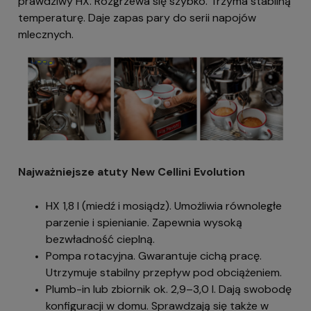
prawdziwy HX. Rozgrzewa się szybko. Trzyma stabilną
temperaturę. Daje zapas pary do serii napojów
mlecznych.
Najważniejsze atuty New Cellini Evolution
HX 1,8 l (miedź i mosiądz). Umożliwia równoległe
parzenie i spienianie. Zapewnia wysoką
bezwładność cieplną.
Pompa rotacyjna. Gwarantuje cichą pracę.
Utrzymuje stabilny przepływ pod obciążeniem.
Plumb-in lub zbiornik ok. 2,9–3,0 l. Dają swobodę
konfiguracji w domu. Sprawdzają się także w