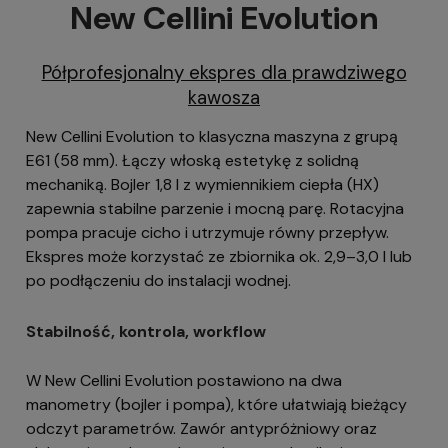
New Cellini Evolution
Półprofesjonalny ekspres dla prawdziwego
kawosza
New Cellini Evolution to klasyczna maszyna z grupą
E61 (58 mm). Łączy włoską estetykę z solidną
mechaniką. Bojler 1,8 l z wymiennikiem ciepła (HX)
zapewnia stabilne parzenie i mocną parę. Rotacyjna
pompa pracuje cicho i utrzymuje równy przepływ.
Ekspres może korzystać ze zbiornika ok. 2,9–3,0 l lub
po podłączeniu do instalacji wodnej.
Stabilność, kontrola, workflow
W New Cellini Evolution postawiono na dwa
manometry (bojler i pompa), które ułatwiają bieżący
odczyt parametrów. Zawór antypróżniowy oraz