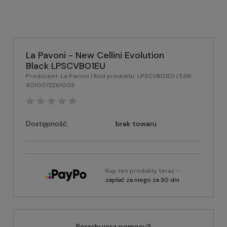
La Pavoni - New Cellini Evolution
Black LPSCVB01EU
Producent:
La Pavoni
| Kod produktu:
LPSCVB01EU
| EAN:
8010072261003
Dostępność:
brak towaru
Kup ten produkty teraz -
zapłać za niego za 30 dni
Porzebujesz pomocy?