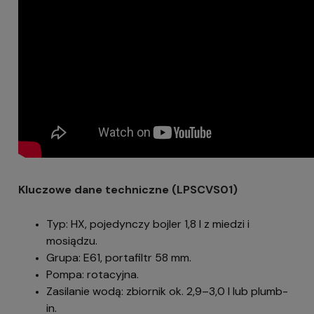
Kluczowe dane techniczne (LPSCVS01)
Typ: HX, pojedynczy bojler 1,8 l z miedzi i
mosiądzu.
Grupa: E61, portafiltr 58 mm.
Pompa: rotacyjna.
Zasilanie wodą: zbiornik ok. 2,9–3,0 l lub plumb-
in.