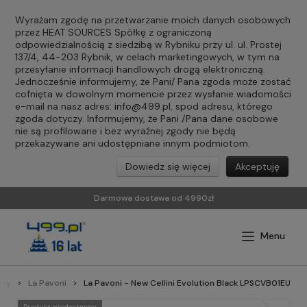
Wyrażam zgodę na przetwarzanie moich danych osobowych
przez HEAT SOURCES Spółkę z ograniczoną
odpowiedzialnością z siedzibą w Rybniku przy ul. ul. Prostej
137/4, 44-203 Rybnik, w celach marketingowych, w tym na
przesyłanie informacji handlowych drogą elektroniczną.
Jednocześnie informujemy, że Pani/ Pana zgoda może zostać
cofnięta w dowolnym momencie przez wysłanie wiadomości
e-mail na nasz adres:
info@499.pl
, spod adresu, którego
zgoda dotyczy. Informujemy, że Pani /Pana dane osobowe
nie są profilowane i bez wyraźnej zgody nie będą
przekazywane ani udostępniane innym podmiotom.
Dowiedz się więcej
Akceptuję
Darmowa dostawa od 4990zł
awy
La Pavoni
La Pavoni - New Cellini Evolution Black LPSCVB01EU
Produkt niedostępny