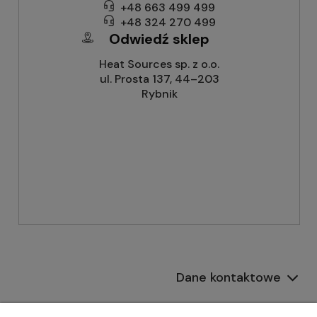
+48 663 499 499
+48 324 270 499
Odwiedź sklep
Heat Sources sp. z o.o.
ul. Prosta 137, 44–203
Rybnik
Dane kontaktowe
Informacje