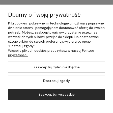
Informacje
Dbamy o Twoją prywatność
Płatności i dostawa
Pliki cookies i pokrewne im technologie umożliwiają poprawne
działanie strony i pomagają nam dostosować ofertę do Twoich
Pomoc
potrzeb. Możesz zaakceptować wykorzystanie przez nas
wszystkich tych plików i przejść do sklepu lub dostosować
Moje konto
użycie plików do swoich preferencji, wybierając opcję
"Dostosuj zgody".
Więcej o plikach cookies przeczytasz w naszej Polityce
prywatności.
©2026 Wszelkie Prawa Zastrzeżone | 499.pl - najlepszy sklep z
Zaakceptuj tylko niezbędne
kotłami na pellet
Master by
Ecommercy
Dostosuj zgody
Zaakceptuj wszystkie
Pokaż pełną wersję strony