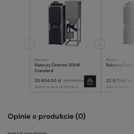
Rakoczy
Rakoczy
Rakoczy Firemax 30kW
Rakoczy Firem
Standard
23 604,00 zł
22 671,44 zł
26 625,00 zł
Najniższa cena:
24 385,00 zł
Najniższa cena:
25
Opinie o produkcie (0)
Imię lub pseudonim: