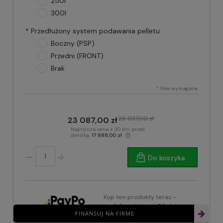
250l
300l
*
Przedłużony system podawania pelletu:
Boczny (PSP)
Przedni (FRONT)
Brak
*
Pole wymagane
26 037,00 zł
23 087,00 zł
Najniższa cena z 30 dni przed
obniżką:
17 888,00 zł
Do koszyka
Kup ten produkty teraz -
zapłać za niego za 30 dni
FINANSUJ NA FIRMĘ