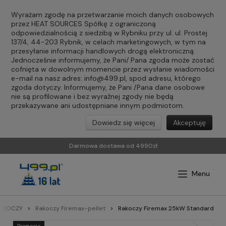
Wyrażam zgodę na przetwarzanie moich danych osobowych
przez HEAT SOURCES Spółkę z ograniczoną
odpowiedzialnością z siedzibą w Rybniku przy ul. ul. Prostej
137/4, 44-203 Rybnik, w celach marketingowych, w tym na
przesyłanie informacji handlowych drogą elektroniczną.
Jednocześnie informujemy, że Pani/ Pana zgoda może zostać
cofnięta w dowolnym momencie przez wysłanie wiadomości
e-mail na nasz adres:
info@499.pl
, spod adresu, którego
zgoda dotyczy. Informujemy, że Pani /Pana dane osobowe
nie są profilowane i bez wyraźnej zgody nie będą
przekazywane ani udostępniane innym podmiotom.
Dowiedz się więcej
Akceptuję
Darmowa dostawa od 4990zł
AKOCZY
Rakoczy Firemax-pellet
Rakoczy Firemax 25kW Standard
Promocja