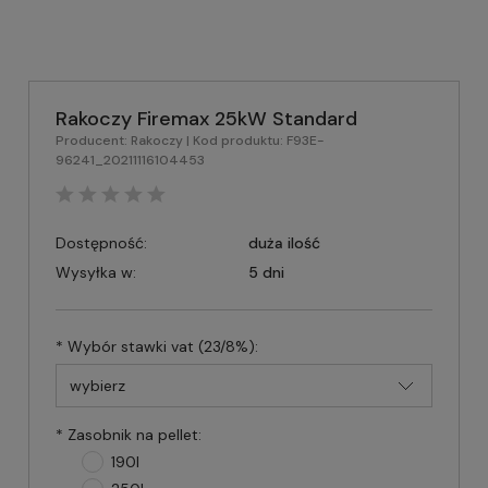
Rakoczy Firemax 25kW Standard
Producent:
Rakoczy
| Kod produktu:
F93E-
96241_20211116104453
Dostępność:
duża ilość
Wysyłka w:
5 dni
*
Wybór stawki vat (23/8%):
*
Zasobnik na pellet:
190l