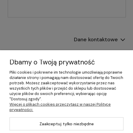
Dane kontaktowe
Informacje
Dbamy o Twoją prywatność
Płatności i dostawa
Pliki cookies i pokrewne im technologie umożliwiają poprawne
działanie strony i pomagają nam dostosować ofertę do Twoich
Pomoc
potrzeb. Możesz zaakceptować wykorzystanie przez nas
wszystkich tych plików i przejść do sklepu lub dostosować
Moje konto
użycie plików do swoich preferencji, wybierając opcję
"Dostosuj zgody".
Więcej o plikach cookies przeczytasz w naszej Polityce
prywatności.
©2026 Wszelkie Prawa Zastrzeżone | 499.pl - najlepszy sklep z
Zaakceptuj tylko niezbędne
kotłami na pellet