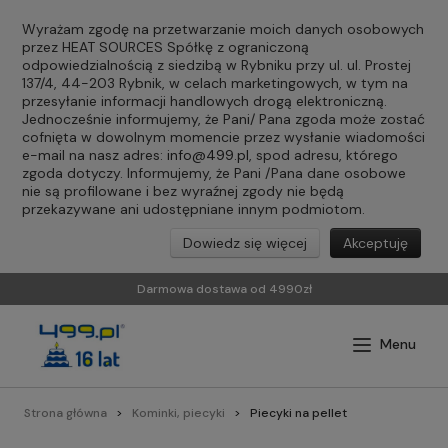
Wyrażam zgodę na przetwarzanie moich danych osobowych
przez HEAT SOURCES Spółkę z ograniczoną
odpowiedzialnością z siedzibą w Rybniku przy ul. ul. Prostej
137/4, 44-203 Rybnik, w celach marketingowych, w tym na
przesyłanie informacji handlowych drogą elektroniczną.
Jednocześnie informujemy, że Pani/ Pana zgoda może zostać
cofnięta w dowolnym momencie przez wysłanie wiadomości
e-mail na nasz adres:
info@499.pl
, spod adresu, którego
zgoda dotyczy. Informujemy, że Pani /Pana dane osobowe
nie są profilowane i bez wyraźnej zgody nie będą
przekazywane ani udostępniane innym podmiotom.
Dowiedz się więcej
Akceptuję
Darmowa dostawa od 4990zł
Strona główna
Kominki, piecyki
Piecyki na pellet