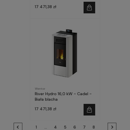
17 471,38 zł
Wentor
River Hydro 16,0 kW - Cadel -
Biała blacha
17 471,38 zł
1
...
4
5
6
7
8